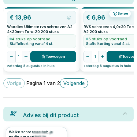
Swipe
€
13,96
€
6,96
Woodies Ultimate rvs schroeven A2
RVS schroeven 4,0x30 Torx
4x30mm Torx-20
200
stuks
A2
200
stuks
4 stuks op voorraad
5 stuks op voorraad
Staffelkorting vanaf 4 st.
Staffelkorting vanaf 4 st.
1
1
Toevoegen
Toevoe
zaterdag 8 augustus in huis
zaterdag 8 augustus in huis
Vorige
Pagina
1
van
2
Volgende
Advies bij dit product
Welke schroeven heb je
384
4.8
nodig om een hek te