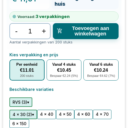
huis
3
verpakkingen
Voorraad:
Toevoegen aan
-
+
winkelwagen
Aantal verpakkingen van 200 stuks
Kies verpakking en prijs
Per eenheid
Vanaf
4
stuks
Vanaf
6
stuks
€
11.01
€
10.45
€
10.24
200
stuks
Bespaar €
2.24
(
5
%)
Bespaar €
4.62
(
7
%)
Beschikbare variaties
▾
RVS
(
3
)
4 x 40
4 x 50
4 x 60
4 x 70
▾
4 x 30
(
2
)
6 x 150