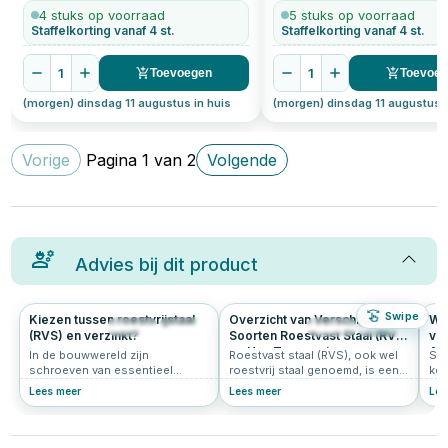
4 stuks op voorraad
5 stuks op voorraad
Staffelkorting vanaf 4 st.
Staffelkorting vanaf 4 st.
1
1
Toevoegen
Toevoe
(morgen) dinsdag 11 augustus in huis
(morgen) dinsdag 11 augustus i
Vorige
Pagina
1
van
2
Volgende
Advies bij dit product
Swipe
Kiezen tussen roestvrijstaal
Overzicht van Verschillende
We
346
5.0
547
4.7
(RVS) en verzinkt?
Soorten Roestvast Staal (RVS)
voo
en Hun Toepassingen
Ad
In de bouwwereld zijn
Roestvast staal (RVS), ook wel
Ste
schroeven van essentieel
roestvrij staal genoemd, is een
keu
belang voor stabiliteit en
verzamelnaam voor staalsoorten
meu
Lees meer
Lees meer
Lee
verbindingen. Ontdek in dit
die bestand zijn tegen corrosie
and
artikel welke factoren bepalen of
dankzij het toevoegen van
Maa
je het best voor roestvrijstalen
chroom en soms andere
mee
of verzinkte schroeven kunt
legeringselementen zoals nikkel
ste