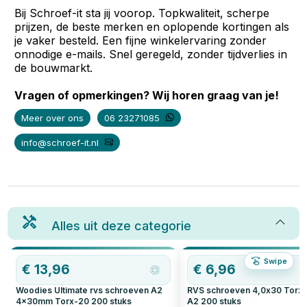
Bij Schroef-it sta jij voorop. Topkwaliteit, scherpe
prijzen, de beste merken en oplopende kortingen als
je vaker besteld. Een fijne winkelervaring zonder
onnodige e-mails. Snel geregeld, zonder tijdverlies in
de bouwmarkt.
Vragen of opmerkingen? Wij horen graag van je!
Meer over ons
06 23271085
info@schroef-it.nl
Alles uit deze categorie
Swipe
€
13,96
€
6,96
Woodies Ultimate rvs schroeven A2
RVS schroeven 4,0x30 Torx
4x30mm Torx-20
200
stuks
A2
200
stuks