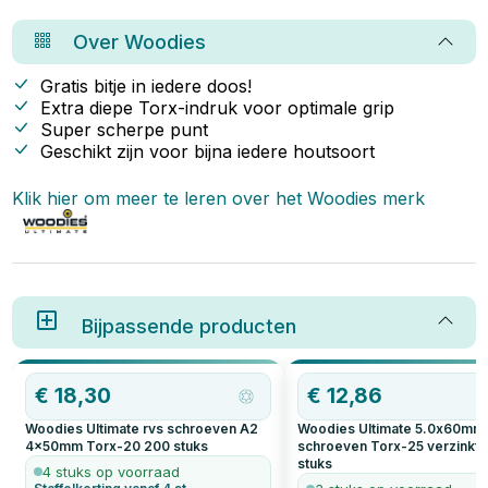
kiezen, afhankelijk van je
of molybdeen. Er zijn
leg
projectbehoeften.
verschillende soorten RVS, die
let
Over
Woodies
worden geclassificeerd op
bes
basis van hun metallurgische
structuur en de
Gratis bitje in iedere doos!
legeringselementen die zijn
Extra diepe Torx-indruk voor optimale grip
toegevoegd. In dit artikel lees je
Super scherpe punt
alles over de verschillende
soorten RVS.
Geschikt zijn voor bijna iedere houtsoort
Klik hier om meer te leren over het
Woodies
merk
Bijpassende producten
€
18,30
€
12,86
Woodies Ultimate rvs schroeven A2
Woodies Ultimate 5.0x60mm
4x50mm Torx-20
200
stuks
schroeven Torx-25 verzinkt
stuks
4 stuks op voorraad