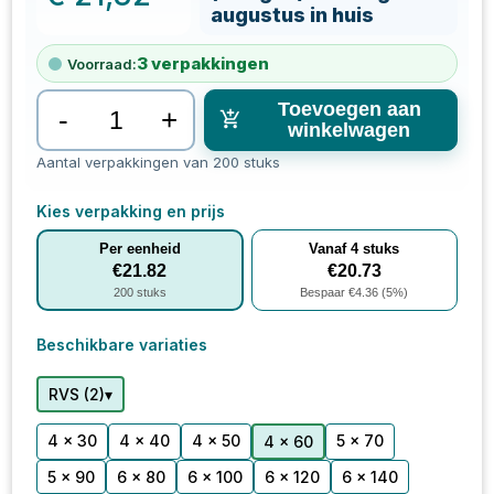
augustus in huis
3
verpakkingen
Voorraad:
Toevoegen aan
-
+
winkelwagen
Aantal verpakkingen van 200 stuks
Kies verpakking en prijs
Per eenheid
Vanaf
4
stuks
€
21.82
€
20.73
200
stuks
Bespaar €
4.36
(
5
%)
Beschikbare variaties
▾
RVS
(
2
)
4 x 30
4 x 40
4 x 50
5 x 70
4 x 60
5 x 90
6 x 80
6 x 100
6 x 120
6 x 140