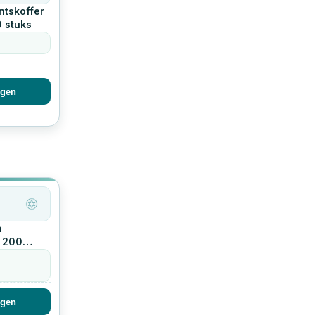
ntskoffer
0
stuks
egen
m
200
egen