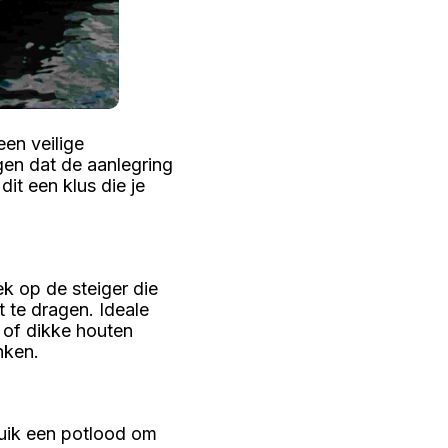
een veilige
gen dat de aanlegring
dit een klus die je
ek op de steiger die
 te dragen. Ideale
n of dikke houten
nken.
ruik een potlood om