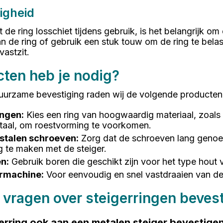
igheid
e ring losschiet tijdens gebruik, is het belangrijk om
an de ring of gebruik een stuk touw om de ring te belas
vastzit.
ten heb je nodig?
duurzame bevestiging raden wij de volgende producten
ingen
:
Kies een ring van hoogwaardig materiaal, zoals 
 staal, om roestvorming te voorkomen.
jstalen schroeven
:
Zorg dat de schroeven lang genoe
g te maken met de steiger.
en
:
Gebruik boren die geschikt zijn voor het type hout v
rmachine
:
Voor eenvoudig en snel vastdraaien van d
 vragen over steigerringen beves
igerring ook aan een metalen steiger bevestige