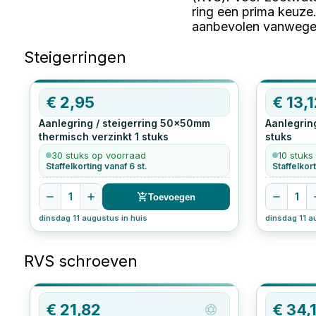
ring een prima keuze
aanbevolen vanwege 
Steigerringen
€
2,95
€
13,
Aanlegring / steigerring 50x50mm
Aanlegrin
thermisch verzinkt
1
stuks
stuks
30 stuks op voorraad
10 stuks
Staffelkorting vanaf 6 st.
Staffelkort
1
1
Toevoegen
dinsdag 11 augustus in huis
dinsdag 11 a
RVS schroeven
€
21,82
€
34,