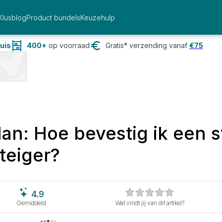
Klusblog
Product bundels
Keuzehulp
uis
400+
op voorraad
Gratis* verzending vanaf
€
75
an: Hoe bevestig ik een s
teiger?
4.9
Gemiddeld
Wat vindt jij van dit artikel?