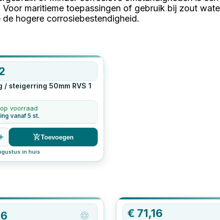
. Voor maritieme toepassingen of gebruik bij zout wat
de hogere corrosiebestendigheid.
12
g / steigerring 50mm RVS
1
 op voorraad
ing vanaf 5 st.
Toevoegen
ugustus in huis
€
71,16
16