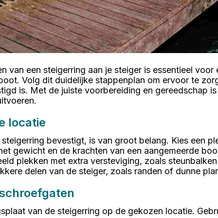
n van een steigerring aan je steiger is essentieel voor 
boot. Volg dit duidelijke stappenplan om ervoor te zor
stigd is. Met de juiste voorbereiding en gereedschap is 
itvoeren.
e locatie
 steigerring bevestigt, is van groot belang. Kies een pl
het gewicht en de krachten van een aangemeerde boot
beeld plekken met extra versteviging, zoals steunbalke
kkere delen van de steiger, zoals randen of dunne pla
schroefgaten
gsplaat van de steigerring op de gekozen locatie. Geb