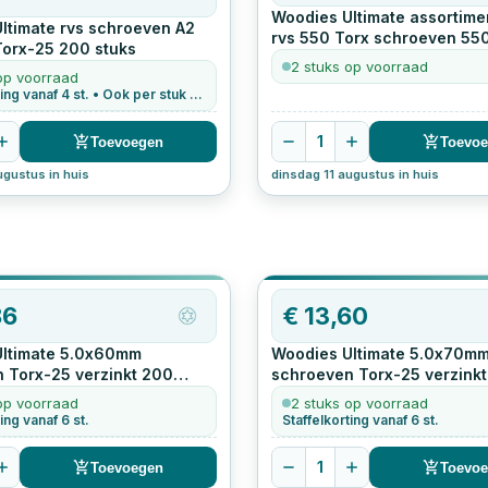
Woodies Ultimate assortime
ltimate rvs schroeven A2
rvs 550 Torx schroeven
55
orx-25
200
stuks
2 stuks op voorraad
op voorraad
Staffelkorting vanaf 4 st. • Ook per stuk te bestellen
1
Toevoegen
Toevo
ugustus in huis
dinsdag 11 augustus in huis
86
€
13,60
Ultimate 5.0x60mm
Woodies Ultimate 5.0x70m
 Torx-25 verzinkt
200
schroeven Torx-25 verzinkt
stuks
op voorraad
2 stuks op voorraad
ing vanaf 6 st.
Staffelkorting vanaf 6 st.
1
Toevoegen
Toevo