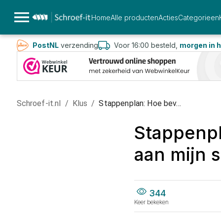
Home
Alle producten
Acties
Categorieen
PostNL
verzending
Voor 16:00 besteld,
morgen in h
Schroef-it.nl
/
Klus
/
Stappenplan: Hoe bev...
Stappenpl
aan mijn s
344
Keer bekeken