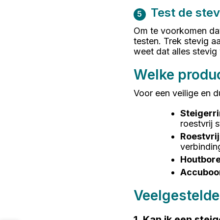
Test de stev
5
Om te voorkomen dat d
testen. Trek stevig a
weet dat alles stevig 
Welke produc
Voor een veilige en 
Steigerr
roestvrij
Roestvri
verbindin
Houtbor
Accuboo
Veelgestelde
1. Kan ik een ste