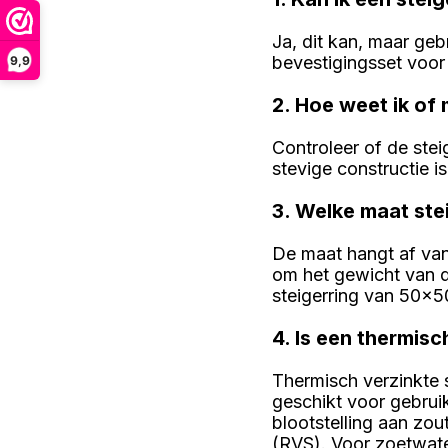
Ja, dit kan, maar ge
bevestigingsset voor
9,9
2. Hoe weet ik of 
Controleer of de ste
stevige constructie is
3. Welke maat ste
De maat hangt af van 
om het gewicht van d
steigerring van 50x5
4. Is een thermisc
Thermisch verzinkte 
geschikt voor gebrui
blootstelling aan zou
(RVS). Voor zoetwate