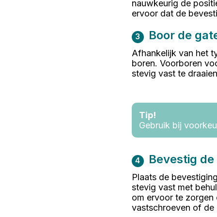
nauwkeurig de positi
ervoor dat de bevesti
Boor de gat
3
Afhankelijk van het t
boren. Voorboren voo
stevig vast te draaie
Tip!
Gebruik bij voorkeu
Bevestig de 
4
Plaats de bevestigin
stevig vast met behu
om ervoor te zorgen 
vastschroeven of de r