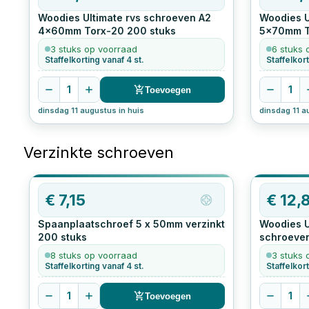
Woodies Ultimate rvs schroeven A2
Woodies U
4x60mm Torx-20
200
stuks
5x70mm T
3 stuks op voorraad
6 stuks 
Staffelkorting vanaf 4 st.
1
1
Toevoegen
dinsdag 11 augustus in huis
dinsdag 11 a
Verzinkte schroeven
OP=OP
€
7,15
€
12,
Spaanplaatschroef 5 x 50mm verzinkt
Woodies 
200
stuks
schroeven
stuks
8 stuks op voorraad
3 stuks 
Staffelkorting vanaf 4 st.
Staffelkort
1
1
Toevoegen