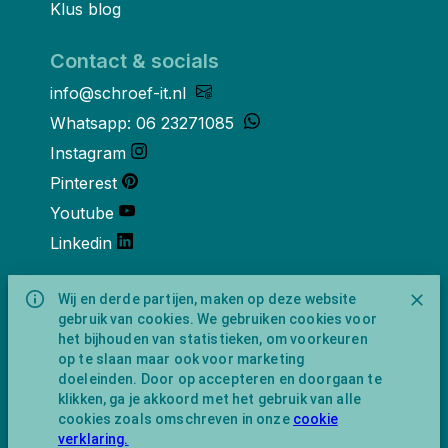
Klus blog
Contact & socials
info@schroef-it.nl
Whatsapp: 06 23271085
Instagram
Pinterest
Youtube
Linkedin
Over ons
Wij en derde partijen, maken op deze website
gebruik van cookies. We gebruiken cookies voor
Schroef-it is een handelsnaam van
het bijhouden van statistieken, om voorkeuren
NewFeather B.V. geregisteerd onder KVK
op te slaan maar ook voor marketing
nummer 91702593 met BTW-
doeleinden. Door op accepteren en doorgaan te
identificatienummer NL865743009B01.
klikken, ga je akkoord met het gebruik van alle
Postadres Amsterdamseweg 91 1422 AC
cookies zoals omschreven in onze
cookie
Uithoorn (geen bezoekadres).
verklaring.