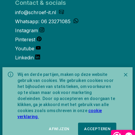
Contact & socials
info@schroef-it.nl
Whatsapp: 06 23271085
Instagram
Pinterest
Youtube
Linkedin
Over ons
Wij en derde partijen, maken op deze website
gebruik van cookies. We gebruiken cookies voor
Schroef-it is een handelsnaam van
het bijhouden van statistieken, om voorkeuren
NewFeather B.V. geregisteerd onder KVK
op te slaan maar ook voor marketing
nummer 91702593 met BTW-
doeleinden. Door op accepteren en doorgaan te
identificatienummer NL865743009B01.
klikken, ga je akkoord met het gebruik van alle
Postadres Amsterdamseweg 91 1422 AC
cookies zoals omschreven in onze
cookie
Uithoorn (geen bezoekadres).
verklaring.
AFWIJZEN
ACCEPTEREN