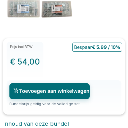
Bespaar
€
5.99
/
10
%
Prijs incl BTW
€
54,00
Toevoegen aan winkelwagen
Bundelprijs geldig voor de volledige set.
Inhoud van deze bundel