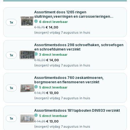
Assortiment doos 1265 ringen
sluitringen,veerringen en carrosserieringen
verzinkt
6 direct leverbaar
1
x
€
15,75
€
14,00
(morgen) vrijdag 7 augustus in huis
Assortimentsdoos 298 schroefhaken, schroefogen
en schroefduimen verzinkt
3 direct leverbaar
1
x
€
15,20
€
14,00
(morgen) vrijdag 7 augustus in huis
Assortimentsdoos 760 zeskantmoeren,
borgmoeren en flensmoeren verzinkt
5 direct leverbaar
1
x
€
14,79
€
13,00
(morgen) vrijdag 7 augustus in huis
Assortimentsdoos 181 tapbouten DIN933 verzinkt
5 direct leverbaar
1
x
€
14,25
€
13,00
(morgen) vrijdag 7 augustus in huis