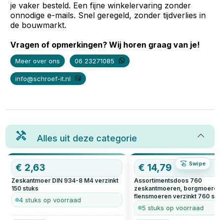
je vaker besteld. Een fijne winkelervaring zonder
onnodige e-mails. Snel geregeld, zonder tijdverlies in
de bouwmarkt.
Vragen of opmerkingen? Wij horen graag van je!
Meer over ons
06 23271085
info@schroef-it.nl
Alles uit deze categorie
Swipe
€
2,63
€
14,79
Zeskantmoer DIN 934-8 M4 verzinkt
Assortimentsdoos 760
150
stuks
zeskantmoeren, borgmoeren
flensmoeren verzinkt
760
st
4 stuks op voorraad
5 stuks op voorraad