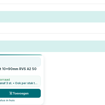
t 10x90mm RVS A2
50
oorraad
Staffelkorting vanaf 3 st. • Ook per stuk te bestellen
Toevoegen
tus in huis