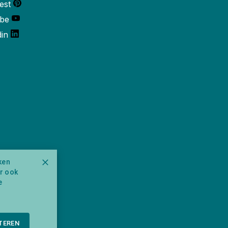
est
be
din
ken
ar ook
e
TEREN