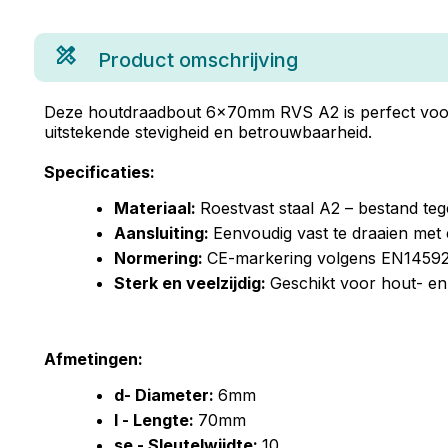
Product omschrijving
Deze houtdraadbout 6x70mm RVS A2 is perfect voor 
uitstekende stevigheid en betrouwbaarheid.
Specificaties:
Materiaal:
Roestvast staal A2 – bestand teg
Aansluiting:
Eenvoudig vast te draaien met e
Normering:
CE-markering volgens EN14592 
Sterk en veelzijdig:
Geschikt voor hout- en 
Afmetingen:
d- Diameter:
6mm
l - Lengte:
70mm
se - Sleutelwijdte:
10