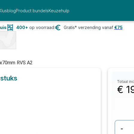
Klusblog
Product bundels
Keuzehulp
uis
400+
op voorraad
Gratis* verzending vanaf
€
75
6x70mm RVS A2
 stuks
Totaal inc
€
1
-