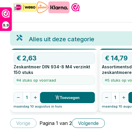
9,9
Alles uit deze categorie
€
2,63
€
14,79
Zeskantmoer DIN 934-8 M4 verzinkt
Assortiments
150
stuks
zeskantmoere
flensmoeren v
4 stuks op voorraad
5 stuks op v
1
1
Toevoegen
maandag 10 augustus in huis
maandag 10 augus
Vorige
Pagina
1
van
2
Volgende