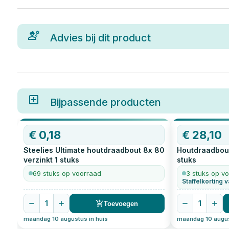
Advies bij dit product
Bijpassende producten
€
0,18
€
28,10
Steelies Ultimate houtdraadbout 8x 80
Houtdraadbou
verzinkt
1
stuks
stuks
69 stuks op voorraad
3 stuks op v
1
1
Toevoegen
maandag 10 augustus in huis
maandag 10 augus