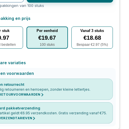
rpakkingen van 100 stuks
akking en prijs
r stuk
Per eenheid
Vanaf
3
stuks
0.97
€
19.67
€
18.68
l bestellen
100
stuks
Bespaar €
2.97
(
5
%)
are variaties
 en voorwaarden
n retourrecht
g retourneren en herroepen, zonder kleine lettertjes.
 RETOURVOORWAARDEN
ard pakketverzending
artikel geldt €
6.95
verzendkosten. Gratis verzending vanaf €
75
.
 VERZENDTARIEVEN