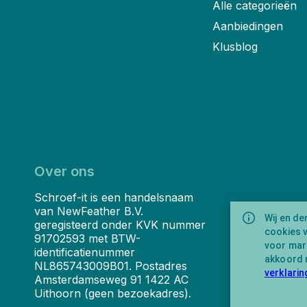
Alle categorieën
Aanbiedingen
Klusblog
Over ons
Schroef-it is een handelsnaam
van NewFeather B.V.
Wij en de
geregisteerd onder KVK nummer
cookies 
91702593 met BTW-
voor mark
identificatienummer
akkoord 
NL865743009B01. Postadres
verklarin
Amsterdamseweg 91 1422 AC
Uithoorn (geen bezoekadres).