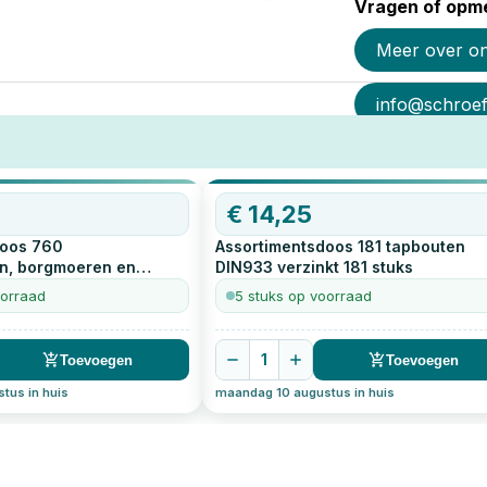
Vragen of opme
Meer over o
info@schroef-
€
14,25
doos 760
Assortimentsdoos 181 tapbouten
n, borgmoeren en
DIN933 verzinkt
181
stuks
erzinkt
760
stuks
oorraad
5 stuks op voorraad
1
Toevoegen
Toevoegen
tus in huis
maandag 10 augustus in huis