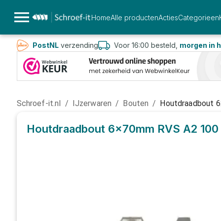
Home
Alle producten
Acties
Categorieen
PostNL
verzending
Voor 16:00 besteld,
morgen in h
Schroef-it.nl
/
IJzerwaren
/
Bouten
/
Houtdraadbout 
Houtdraadbout 6x70mm RVS A2
100