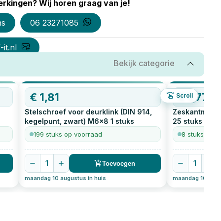
rkingen? Wij horen graag van je!
ns
06 23271085
it.nl
Bekijk categorie
€
1,81
€
1,77
Scroll
Stelschroef voor deurklink (DIN 914,
Zeskantmoer 
kegelpunt, zwart) M6x8
1
stuks
25
stuks
199 stuks op voorraad
8 stuks op v
1
1
Toevoegen
maandag 10 augustus in huis
maandag 10 augus