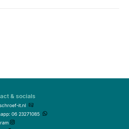
act & socials
schroef-it.nl
app: 06 23271085
gram