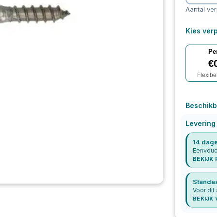
Aantal ve
Kies verp
Pe
€
Flexibe
Beschikb
Levering
14 dage
Eenvoudi
BEKIJK
Standa
Voor dit 
BEKIJK