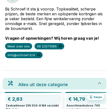
Bij Schroef-it sta jij voorop. Topkwaliteit, scherpe
prijzen, de beste merken en oplopende kortingen als
je vaker besteld. Een fijne winkelervaring zonder
onnodige e-mails. Snel geregeld, zonder tijdverlies in
de bouwmarkt.
Vragen of opmerkingen? Wij horen graag van je!
Meer over ons
06 23271085
info@schroef-it.nl
Alles uit deze categorie
Swipe
€
2,63
€
14,79
Zeskantmoer DIN 934-8 M4 verzinkt
Assortimentsdoos 760