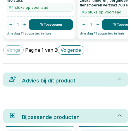
150
stuks
zeskantmoeren, borgmoeren
flensmoeren verzinkt
760
st
4 stuks op voorraad
5 stuks op voorraad
1
1
Toevoegen
Toevoe
dinsdag 11 augustus in huis
dinsdag 11 augustus in huis
Vorige
Pagina
1
van
2
Volgende
Advies bij dit product
Bijpassende producten