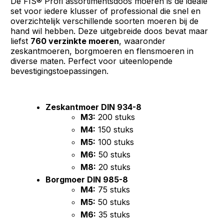
De FIS® Profi assortimentsdoos moeren is de ideale
set voor iedere klusser of professional die snel en
overzichtelijk verschillende soorten moeren bij de
hand wil hebben. Deze uitgebreide doos bevat maar
liefst
760 verzinkte moeren
, waaronder
zeskantmoeren, borgmoeren en flensmoeren in
diverse maten. Perfect voor uiteenlopende
bevestigingstoepassingen.
Zeskantmoer DIN 934-8
M3:
200 stuks
M4:
150 stuks
M5:
100 stuks
M6:
50 stuks
M8:
20 stuks
Borgmoer DIN 985-8
M4:
75 stuks
M5:
50 stuks
M6:
35 stuks