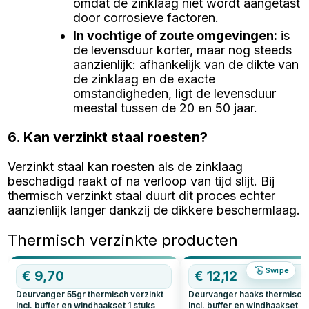
omdat de zinklaag niet wordt aangetast
door corrosieve factoren.
In vochtige of zoute omgevingen
:
is
de levensduur korter, maar nog steeds
aanzienlijk: afhankelijk van de dikte van
de zinklaag en de exacte
omstandigheden, ligt de levensduur
meestal tussen de 20 en 50 jaar.
6. Kan verzinkt staal roesten?
Verzinkt staal kan roesten als de zinklaag
beschadigd raakt of na verloop van tijd slijt. Bij
thermisch verzinkt staal duurt dit proces echter
aanzienlijk langer dankzij de dikkere beschermlaag.
Thermisch verzinkte producten
Swipe
€
9,70
€
12,12
Deurvanger 55gr thermisch verzinkt
Deurvanger haaks thermisch 
Incl. buffer en windhaakset
1
stuks
Incl. buffer en windhaakset
1
s