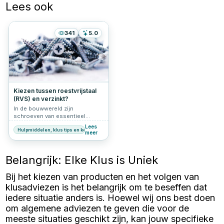
Lees ook
341
5.0
Kiezen tussen roestvrijstaal
(RVS) en verzinkt?
In de bouwwereld zijn
schroeven van essentieel
belang voor stabiliteit en
Lees
Hulpmiddelen, klus tips en keuzehulp
verbindingen. Ontdek in dit
meer
artikel welke factoren bepalen of
je het best voor roestvrijstalen
of verzinkte schroeven kunt
Belangrijk: Elke Klus is Uniek
kiezen, afhankelijk van je
projectbehoeften.
Bij het kiezen van producten en het volgen van
klusadviezen is het belangrijk om te beseffen dat
iedere situatie anders is. Hoewel wij ons best doen
om algemene adviezen te geven die voor de
meeste situaties geschikt zijn, kan jouw specifieke