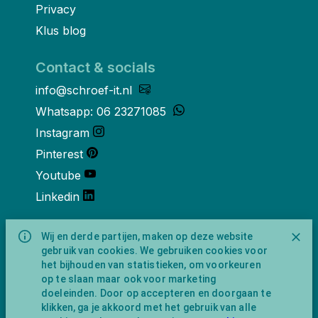
Privacy
Klus blog
Contact & socials
info@schroef-it.nl
Whatsapp: 06 23271085
Instagram
Pinterest
Youtube
Linkedin
Over ons
Wij en derde partijen, maken op deze website
gebruik van cookies. We gebruiken cookies voor
Schroef-it is een handelsnaam van
het bijhouden van statistieken, om voorkeuren
NewFeather B.V. geregisteerd onder KVK
op te slaan maar ook voor marketing
nummer 91702593 met BTW-
doeleinden. Door op accepteren en doorgaan te
identificatienummer NL865743009B01.
klikken, ga je akkoord met het gebruik van alle
Postadres Amsterdamseweg 91 1422 AC