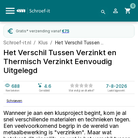
0
Gratis* verzending vanaf
€
75
Web
Schroef-it.nl
/
Klus
/
Het Verschil Tussen ...
Het Verschil Tussen Verzinkt en
Thermisch Verzinkt Eenvoudig
Uitgelegd
688
4.6
7-8-2026
Keer bekeken
Gemiddeld
Wat vindt jij van dit artikel?
Laatst bijgewerkt:
Schroeven
Wanneer je aan een klusproject begint, kom je al
snel verschillende materialen en technieken tegen.
Een veelvoorkomend begrip in de wereld van
metaalbewerking is "verzinken". Maar wat