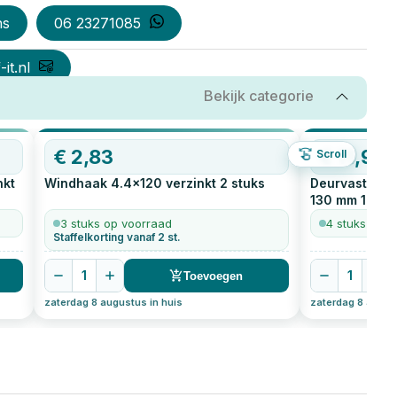
ns
06 23271085
it.nl
Bekijk categorie
€
2,83
€
11,98
Scroll
nkt
Windhaak 4.4x120 verzinkt
2
stuks
Deurvastzette
130 mm
1
stuk
3 stuks op voorraad
4 stuks op v
Staffelkorting vanaf 2 st.
1
1
Toevoegen
zaterdag 8 augustus in huis
zaterdag 8 august