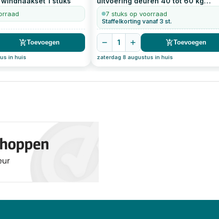
n windhaakset
1
stuks
uitvoering deuren 40 tot 60 kg
verzinkt
1
stuks
orraad
7 stuks op voorraad
Staffelkorting vanaf 3 st.
1
Toevoegen
Toevoegen
us in huis
zaterdag 8 augustus in huis