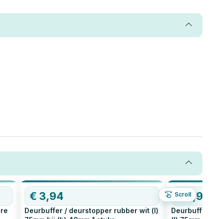
€
3,94
€
3,94
Scroll
are
Deurbuffer / deurstopper rubber wit (l)
Deurbuffer / 