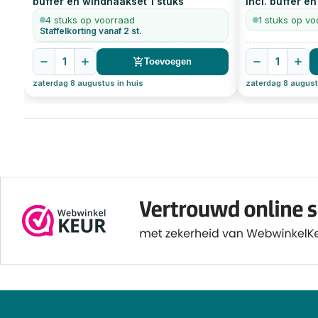
buffer en windhaakset
1
stuks
Incl. buffer e
4 stuks op voorraad
1 stuks op vo
Staffelkorting vanaf 2 st.
1
1
Toevoegen
zaterdag 8 augustus in huis
zaterdag 8 august