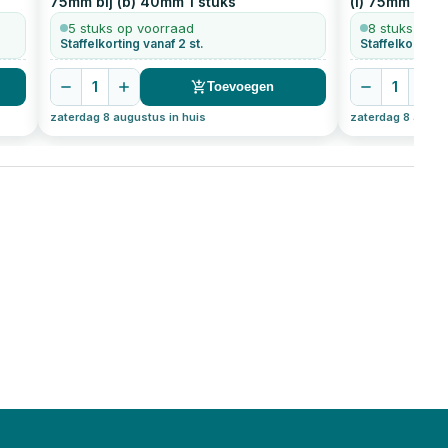
75mm bij (b) 40mm
1
stuks
(l) 75mm bij 
5 stuks op voorraad
8 stuks op v
Staffelkorting vanaf 2 st.
Staffelkorting 
1
1
Toevoegen
zaterdag 8 augustus in huis
zaterdag 8 august