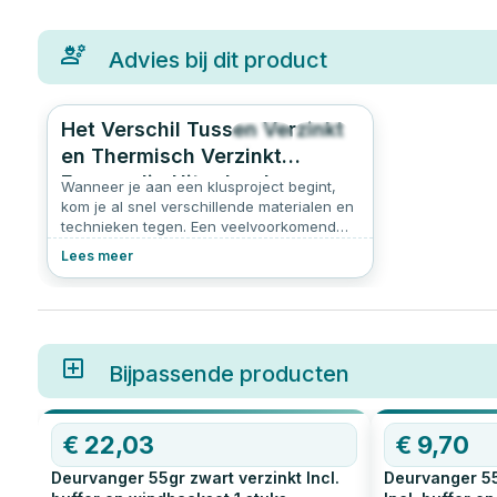
Advies bij dit product
Het Verschil Tussen Verzinkt
686
4.6
en Thermisch Verzinkt
Eenvoudig Uitgelegd
Wanneer je aan een klusproject begint,
kom je al snel verschillende materialen en
technieken tegen. Een veelvoorkomend
begrip in de wereld van metaalbewerking
Lees meer
is "verzinken." Maar wat betekent dit
eigenlijk, en wat is het verschil tussen
verzinkt en thermisch verzinkt staal? In dit
artikel lees je daar alles over.
Bijpassende producten
€
22,03
€
9,70
Deurvanger 55gr zwart verzinkt Incl.
Deurvanger 55