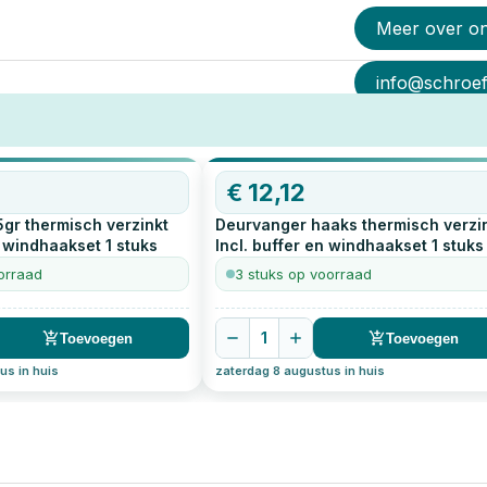
Meer over o
info@schroef-
€
12,12
gr thermisch verzinkt
Deurvanger haaks thermisch verzi
n windhaakset
1
stuks
Incl. buffer en windhaakset
1
stuks
orraad
3 stuks op voorraad
1
Toevoegen
Toevoegen
us in huis
zaterdag 8 augustus in huis