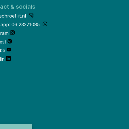
act & socials
schroef-it.nl
app: 06 23271085
gram
est
be
din