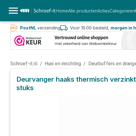
Home
Alle producten
Acties
Categorieen
PostNL
verzending
Voor 16:00 besteld,
morgen in h
Schroef-it.nl
/
Huis en inrichting
/
Deurbuffers en drang
Deurvanger haaks thermisch verzinkt 
stuks