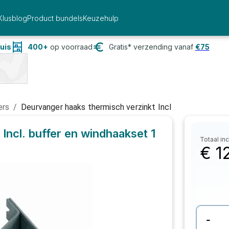
Klusblog
Product bundels
Keuzehulp
uis
400+
op voorraad
Gratis* verzending vanaf
€
75
ers
/
Deurvanger haaks thermisch verzinkt Incl
Incl. buffer en windhaakset
1
Totaal inc
€
1
-