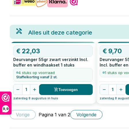
Alles uit deze categorie
€
22,03
€
9,70
Deurvanger 55gr zwart verzinkt Incl.
Deurvanger 55
buffer en windhaakset
1
stuks
Incl. buffer e
4 stuks op voorraad
1 stuks op vo
Staffelkorting vanaf 2 st.
1
1
Toevoegen
zaterdag 8 augustus in huis
zaterdag 8 august
9,9
Vorige
Pagina
1
van
2
Volgende