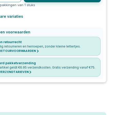
rpakkingen van 1 stuks
are variaties
 en voorwaarden
n retourrecht
g retourneren en herroepen, zonder kleine lettertjes.
 RETOURVOORWAARDEN
ard pakketverzending
artikel geldt €
6.95
verzendkosten. Gratis verzending vanaf €
75
.
 VERZENDTARIEVEN