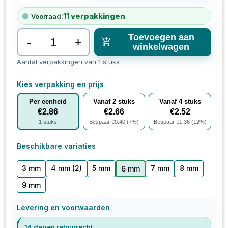
11
verpakkingen
Voorraad:
Toevoegen aan
-
+
winkelwagen
Aantal verpakkingen van 1 stuks
Kies verpakking en prijs
Per eenheid
Vanaf
2
stuks
Vanaf
4
stuks
€
2.86
€
2.66
€
2.52
1
stuks
Bespaar €
0.40
(
7
%)
Bespaar €
1.36
(
12
%)
Beschikbare variaties
3 mm
4 mm
(2)
5 mm
7 mm
8 mm
6 mm
9 mm
Levering en voorwaarden
14 dagen retourrecht