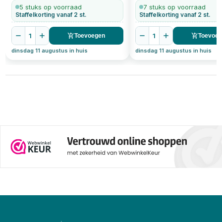
deu
5 stuks op voorraad
7 stuks op voorraad
Staffelkorting vanaf 2 st.
Staffelkorting vanaf 2 st.
1
1
Toevoegen
Toevoe
dinsdag 11 augustus in huis
dinsdag 11 augustus in huis