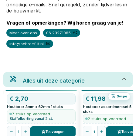
onnodige e-mails. Snel geregeld, zonder tijdverlies in
de bouwmarkt.
Vragen of opmerkingen? Wij horen graag van je!
Meer over ons
06 23271085
info@schroef-it.nl
Alles uit deze categorie
Swipe
€
2,70
€
11,98
Houtboor 3mm x 62mm
1
stuks
Houtboor assortimentset 5 de
stuks
7 stuks op voorraad
Staffelkorting vanaf 2 st.
2 stuks op voorraad
1
1
Toevoegen
Toevoe