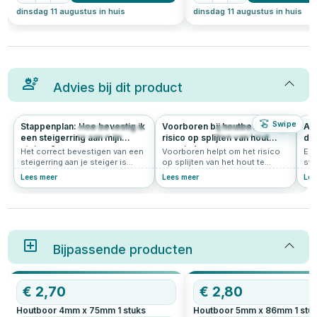
dinsdag 11 augustus in huis
dinsdag 11 augustus in huis
Advies bij dit product
Swipe
Stappenplan: Hoe bevestig ik
Voorboren bij houtbewerking:
All
343
4.9
1262
5.0
een steigerring aan mijn
risico op splijten van hout
deu
steiger?
verminderen
Het correct bevestigen van een
Voorboren helpt om het risico
Een
steigerring aan je steiger is
op splijten van het hout te
sta
essentieel voor een veilige
verminderen, vooral bij zachtere
geb
Lees meer
Lees meer
Lee
aanlegplaats voor je boot. Volg
houtsoorten zoals grenen of
ond
dit duidelijke stappenplan om
vuren. Het biedt ook meer
ver
ervoor te zorgen dat de
controle over de plaatsing van
maa
aanlegring stevig en veilig
de schroef.
ver
bevestigd is. Met de juiste
de
voorbereiding en gereedschap
int
is dit een klus die je eenvoudig
Bijpassende producten
van
zelf kunt uitvoeren.
voo
houtve
leg
€
2,70
€
2,80
hoe
is,
Houtboor 4mm x 75mm
1
stuks
Houtboor 5mm x 86mm
1
stu
voo