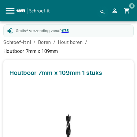
0
Gratis* verzending vanaf
€
75
Web
Schroef-it.nl
/
Boren
/
Hout boren
/
Houtboor 7mm x 109mm
Houtboor 7mm x 109mm
1 stuks