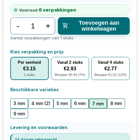
6
verpakkingen
Voorraad:
Toevoegen aan
-
+
winkelwagen
Aantal verpakkingen van 1 stuks
Kies verpakking en prijs
Per eenheid
Vanaf
2
stuks
Vanaf
4
stuks
€
3.15
€
2.93
€
2.77
1
stuks
Bespaar €
0.44
(
7
%)
Bespaar €
1.52
(
12
%)
Beschikbare variaties
3 mm
4 mm
(2)
5 mm
6 mm
8 mm
7 mm
9 mm
Levering en voorwaarden
14 dagen retourrecht