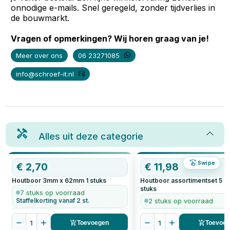
onnodige e-mails. Snel geregeld, zonder tijdverlies in
de bouwmarkt.
Vragen of opmerkingen? Wij horen graag van je!
Meer over ons
06 23271085
info@schroef-it.nl
Alles uit deze categorie
Swipe
€
2,70
€
11,98
Houtboor 3mm x 62mm
1
stuks
Houtboor assortimentset 5 de
stuks
7 stuks op voorraad
Staffelkorting vanaf 2 st.
2 stuks op voorraad
1
1
Toevoegen
Toevoe