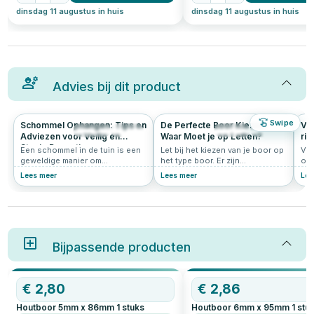
dinsdag 11 augustus in huis
dinsdag 11 augustus in huis
Advies bij dit product
Swipe
Schommel Ophangen: Tips en
De Perfecte Boor Kiezen:
Vo
1417
5.0
490
4.6
Adviezen voor Veilig en
Waar Moet je op Letten?
ris
Stevig Bevestigen
ve
Een schommel in de tuin is een
Let bij het kiezen van je boor op
Voo
geweldige manier om
het type boor. Er zijn
op 
speelplezier toe te voegen aan
verschillende soorten boren,
ver
Lees meer
Lees meer
Lee
je buitenruimte. Of het nu voor
zoals spiraalboren, speedboren,
hou
kinderen is of voor jezelf om te
betonboren, houtboren, etc.
vur
ontspannen, het is belangrijk om
Kies het type dat het beste past
con
een schommel met
bij jouw project.
de 
schommelhaken op de juiste
manier op te hangen. In dit
artikel lees je alles over hoe je
Bijpassende producten
een schommel veilig ophangt,
met praktische tips en
aandachtspunten.
€
2,80
€
2,86
Houtboor 5mm x 86mm
1
stuks
Houtboor 6mm x 95mm
1
stu