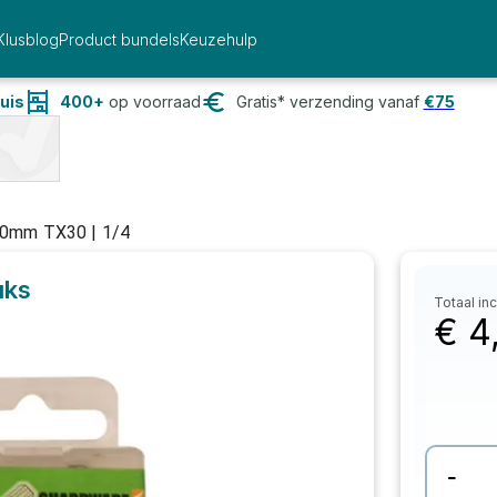
Klusblog
Product bundels
Keuzehulp
uis
400+
op voorraad
Gratis* verzending vanaf
€
75
50mm TX30 | 1/4
uks
Totaal inc
€
4
-