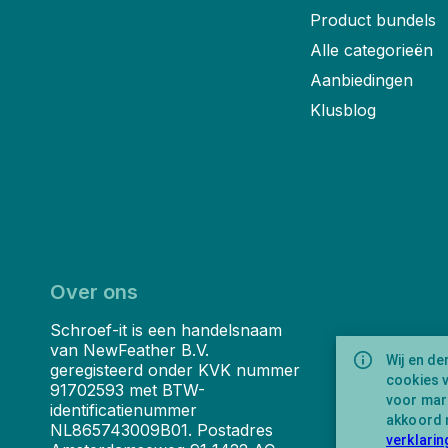
Product bundels
Alle categorieën
Aanbiedingen
Klusblog
Over ons
Schroef-it is een handelsnaam
van NewFeather B.V.
Wij en de
geregisteerd onder KVK nummer
cookies 
91702593 met BTW-
voor mark
identificatienummer
akkoord 
NL865743009B01. Postadres
verklarin