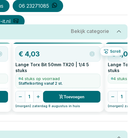
ns
06 23271085
it.nl
Bekijk categorie
Scroll
€
4,03
€
4,03
Lange Torx Bit 50mm TX20 | 1/4
5
Lange Torx Bi
stuks
stuks
4 stuks op voorraad
4 stuks op v
Staffelkorting vanaf 2 st.
1
1
Toevoegen
(morgen) zaterdag 8 augustus in huis
(morgen) zaterda