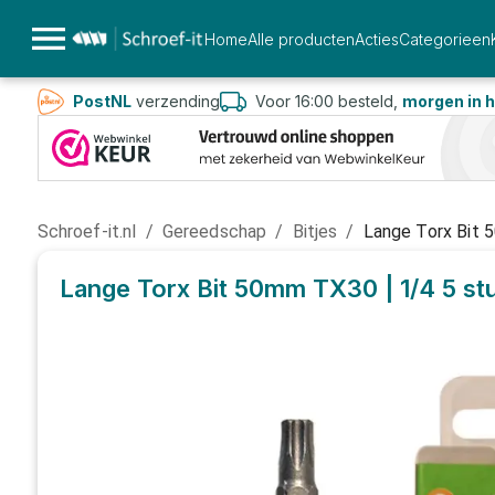
Home
Alle producten
Acties
Categorieen
PostNL
verzending
Voor 16:00 besteld,
morgen in h
Schroef-it.nl
/
Gereedschap
/
Bitjes
/
Lange Torx Bit 
Lange Torx Bit 50mm TX30 | 1/4
5 st