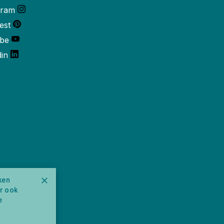
gram
est
be
din
ken
ar ook
e