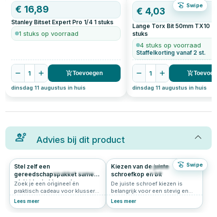
Swipe
€
16,89
€
4,03
Stanley Bitset Expert Pro 1/4
1
stuks
Lange Torx Bit 50mm TX10 | 
1 stuks op voorraad
stuks
4 stuks op voorraad
Staffelkorting vanaf 2 st.
1
1
Toevoegen
Toevoe
dinsdag 11 augustus in huis
dinsdag 11 augustus in huis
Advies bij dit product
Swipe
Stel zelf een
Kiezen van de juiste
244
5.0
228
4.6
gereedschapspakket samen
schroefkop en bit
– hét ideale klus cadeau
Zoek je een origineel én
De juiste schroef kiezen is
praktisch cadeau voor klussers?
belangrijk voor een stevig en
Bijvoorbeeld voor iemand die op
esthetisch verantwoord
Lees meer
Lees meer
zichzelf gaat wonen, een vriend
resultaat, maar net zo belangrijk
die graag wil leren klussen of
is de keuze voor de schroefkop