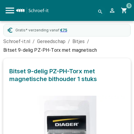
0
Gratis* verzending vanaf
€
75
Schroef-it.nl
/
Gereedschap
/
Bitjes
/
Bitset 9-delig PZ-PH-Torx met magnetisch
Bitset 9-delig PZ-PH-Torx met
magnetische bithouder
1 stuks