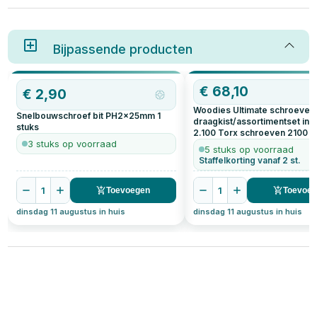
een handig familielid zonder
en de aansluiting. Beide bepalen
goede basis set? Dan is dit zelf
niet alleen hoe de schroef
samen te stellen
eruitziet, maar ook hoe goed
gereedschapspakket precies
deze functioneert bij
wat je zoekt. Met deze complete
Bijpassende producten
verschillende materialen en
set geef je niet zomaar
toepassingen. In dit artikel
gereedschap cadeau, maar een
bespreken we de verschillende
vliegende start voor elke
schroefkoppen én de
OP=OP
€
68,10
beginnende klusser.
aansluitingen die je kunt
€
2,90
tegenkomen, zodat je voor elke
Woodies Ultimate schroeven
klus de juiste keuze maakt.
Snelbouwschroef bit PH2x25mm
1
draagkist/assortimentset incl
stuks
2.100 Torx schroeven
2100
s
3 stuks op voorraad
5 stuks op voorraad
Staffelkorting vanaf 2 st.
1
1
Toevoegen
Toevoe
dinsdag 11 augustus in huis
dinsdag 11 augustus in huis