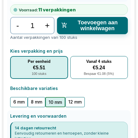
11
verpakkingen
Voorraad:
Toevoegen aan
-
+
winkelwagen
Aantal verpakkingen van 100 stuks
Kies verpakking en prijs
Per eenheid
Vanaf
4
stuks
€
5.51
€
5.24
100
stuks
Bespaar €
1.08
(
5
%)
Beschikbare variaties
6 mm
8 mm
12 mm
10 mm
Levering en voorwaarden
14 dagen retourrecht
Eenvoudig retourneren en herroepen, zonder kleine