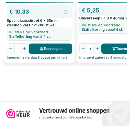
ideaal voor iedereen die een tv-
voor een veilige en duurzame
wel
beugel wil bevestigen of andere
muurbevestiging. Leer stap voor
het
OP=OP
€
5,25
zware objecten veilig wil
stap hoe je jouw project tot een
mee
€
10,33
ophangen.
succes maakt en gebruik onze
het
Universeelplug 8 x 40mm
10
schroef-plug-boor
pla
Spaanplaatschroef 6 x 60mm
conversietabel om altijd de
pla
8 stuks op voorraad
kruiskop verzinkt
200
stuks
juiste maat pluggen bij je
gew
Staffelkorting vanaf 4 st.
schroeven te vinden.
6 stuks op voorraad
Staffelkorting vanaf 4 st.
1
1
Toevoegen
Toevoe
(morgen) zaterdag 8 augustus in huis
(morgen) zaterdag 8 augustus 