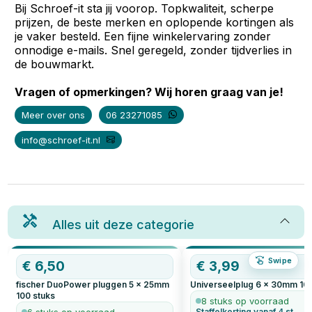
Bij Schroef-it sta jij voorop. Topkwaliteit, scherpe
prijzen, de beste merken en oplopende kortingen als
je vaker besteld. Een fijne winkelervaring zonder
onnodige e-mails. Snel geregeld, zonder tijdverlies in
de bouwmarkt.
Vragen of opmerkingen? Wij horen graag van je!
Meer over ons
06 23271085
info@schroef-it.nl
Alles uit deze categorie
Swipe
€
6,50
€
3,99
fischer DuoPower pluggen 5 x 25mm
Universeelplug 6 x 30mm
10
100
stuks
8 stuks op voorraad
Staffelkorting vanaf 4 st.