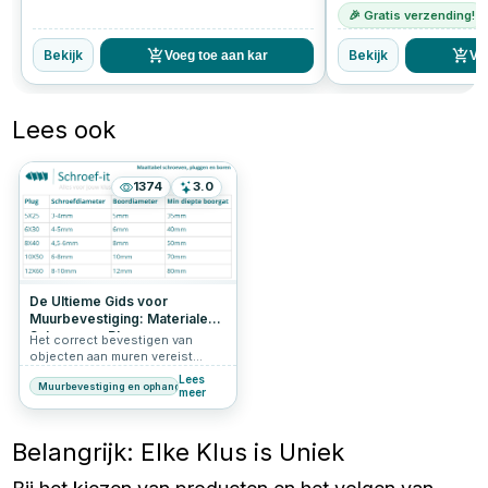
🎉 Gratis verzending!
Bekijk
Bekijk
Voeg toe aan kar
Vo
Lees ook
1374
3.0
De Ultieme Gids voor
Muurbevestiging: Materialen,
Schroeven, Pluggen,
Het correct bevestigen van
Draagkracht en
objecten aan muren vereist
Schroeflengtes
nauwkeurige kennis en de juiste
Lees
Muurbevestiging en ophangen
tools. Ontdek in deze
meer
uitgebreide gids hoe je
muurmaterialen identificeert, de
ideale schroeven kiest, welke
Belangrijk: Elke Klus is Uniek
plug bij welke schroefmaat
gebruikt wordt, wat de
draagkracht van de pluggen en