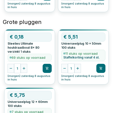
(morgen) zaterdag 8 augustus
(morgen) zaterdag 8 augustus
in huis
in huis
Grote pluggen
€
0,18
€
5,51
Steelies Ultimate
Universeelplug 10 x 50mm
houtdraadbout 8x 80
100
stuks
verzinkt
1
stuks
11 stuks op voorraad
69 stuks op voorraad
Staffelkorting vanaf 4 st.
1
1
(morgen) zaterdag 8 augustus
(morgen) zaterdag 8 augustus
in huis
in huis
€
5,75
Universeelplug 12 x 60mm
100
stuks
7 stuks op voorraad