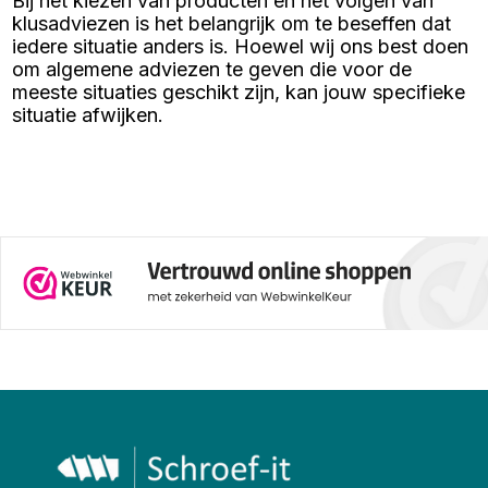
Bij het kiezen van producten en het volgen van
schroeven is, en hoe je zorgt
klusadviezen is het belangrijk om te beseffen dat
voor een veilige en duurzame
iedere situatie anders is. Hoewel wij ons best doen
muurbevestiging. Leer stap voor
stap hoe je jouw project tot een
om algemene adviezen te geven die voor de
succes maakt en gebruik onze
meeste situaties geschikt zijn, kan jouw specifieke
schroef-plug-boor
situatie afwijken.
conversietabel om altijd de
juiste maat pluggen bij je
schroeven te vinden.