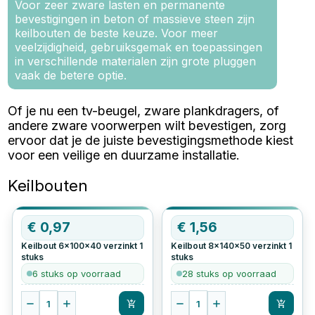
Voor zeer zware lasten en permanente
bevestigingen in beton of massieve steen zijn
keilbouten de beste keuze. Voor meer
veelzijdigheid, gebruiksgemak en toepassingen
in verschillende materialen zijn grote pluggen
vaak de betere optie.
Of je nu een tv-beugel, zware plankdragers, of
andere zware voorwerpen wilt bevestigen, zorg
ervoor dat je de juiste bevestigingsmethode kiest
voor een veilige en duurzame installatie.
Keilbouten
€
0,97
€
1,56
Keilbout 6x100x40 verzinkt
1
Keilbout 8x140x50 verzinkt
1
stuks
stuks
6 stuks op voorraad
28 stuks op voorraad
1
1