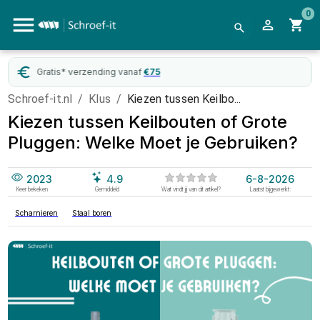
0
Gratis* verzending vanaf
€
75
Schroef-it.nl
/
Klus
/
Kiezen tussen Keilbo...
Kiezen tussen Keilbouten of Grote
Pluggen: Welke Moet je Gebruiken?
2023
4.9
6-8-2026
Keer bekeken
Gemiddeld
Wat vindt jij van dit artikel?
Laatst bijgewerkt:
Scharnieren
Staal boren