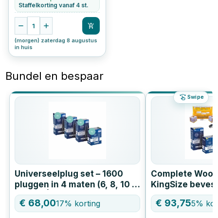
Staffelkorting vanaf 4 st.
1
(morgen) zaterdag 8 augustus
in huis
Bundel en bespaar
Swipe
Universeelplug set – 1600
Complete Wood
pluggen in 4 maten (6, 8, 10 &
KingSize bevest
12 mm) | Complete
2.100 schroeven
€
68,00
€
93,75
17
% korting
5
% kor
voordeelbundel
boren en span