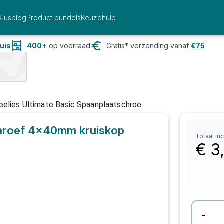
Klusblog
Product bundels
Keuzehulp
uis
400+
op voorraad
Gratis* verzending vanaf
€
75
eelies Ultimate Basic Spaanplaatschroe
schroef 4x40mm kruiskop
Totaal inc
€
3
-