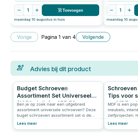
1
1
Toevoegen
maandag 10 augustus in huis
maandag 10 augus
Vorige
Pagina
1
van
4
Volgende
Advies bij dit product
Budget Schroeven
Schroeven 
292
5.0
Assortiment Set Universeel
Tips voor 
(1650-delig) - €55,52
en MDF sc
Ben je op zoek naar een uitgebreid
MDF is een popu
Inclusief Verzendkosten
assortiment universele schroeven? Deze
meubels, inter
buget schroeven assortiment set is de
zelfprojecten. H
perfecte keuze voor jou. Met deze set ben
eenvoudig te b
Lees meer
Lees meer
je klaar voor alle mogelijke klussen, van
met MDF vereist
het bevestigen van
vooral de juist
keukenkastscharnieren tot het monteren
artikel lees je 