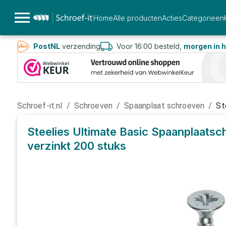
Home
Alle producten
Acties
Categorieen
PostNL
verzending
Voor 16:00 besteld,
morgen in h
Schroef-it.nl
/
Schroeven
/
Spaanplaat schroeven
/
St
Steelies Ultimate Basic Spaanplaat
verzinkt
200 stuks