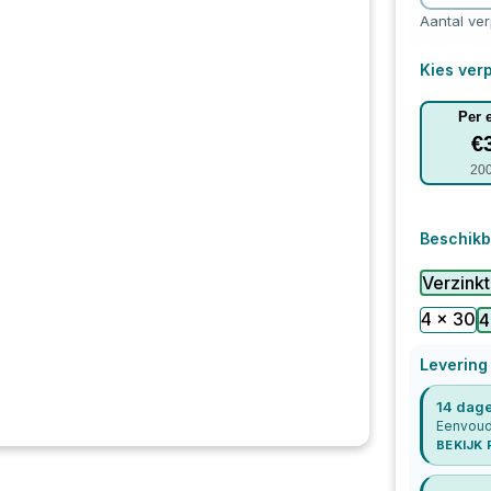
Aantal ve
Kies verp
Per 
€
20
Beschikb
Verzinkt
4 x 30
4
Levering
14 dage
Eenvoudi
BEKIJK