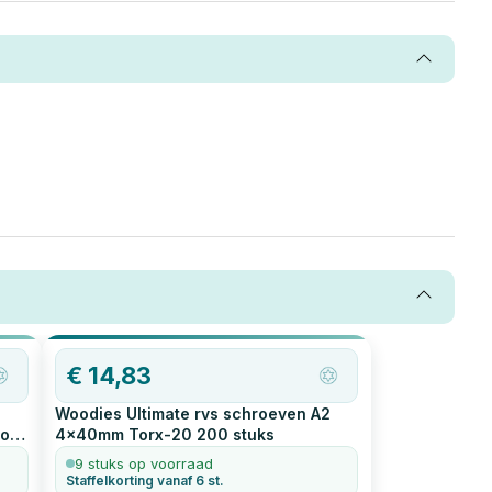
Met deze complete set geef je niet zomaar
gereedschap cadeau, maar een vliegende
start voor elke beginnende klusser.
€
14,83
Woodies Ultimate rvs schroeven A2
kop
4x40mm Torx-20
200
stuks
9 stuks op voorraad
Staffelkorting vanaf 6 st.