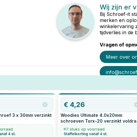
Wij zijn er 
Bij Schroef-it s
merken en oplop
winkelervaring 
tijdverlies in d
Vragen of opme
Meer over o
info@schroef-
€
4,26
roef 3 x 30mm verzinkt
Woodies Ultimate 4.0x20mm
schroeven Torx-20 verzinkt voldr
200
stuks
oorraad
7 stuks op voorraad
anaf 4 st.
Staffelkorting vanaf 4 st.