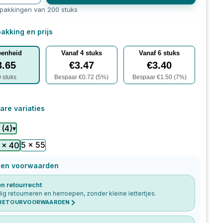
rpakkingen van 200 stuks
akking en prijs
eenheid
Vanaf
4
stuks
Vanaf
6
stuks
3.65
€
3.47
€
3.40
0
stuks
Bespaar €
0.72
(
5
%)
Bespaar €
1.50
(
7
%)
are variaties
(
4
)
▾
5 x 55
 x 40
 en voorwaarden
n retourrecht
g retourneren en herroepen, zonder kleine lettertjes.
 RETOURVOORWAARDEN