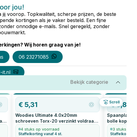
voor jou!
ta jij voorop. Topkwaliteit, scherpe prijzen, de beste
ende kortingen als je vaker besteld. Een fijne
zonder onnodige e-mails. Snel geregeld, zonder
e bouwmarkt.
rkingen? Wij horen graag van je!
ns
06 23271085
it.nl
Bekijk categorie
OP=OP
Scroll
€
5,31
€
3,80
Woodies Ultimate 4.0x20mm
Spaanplaatsc
aad
schroeven Torx-20 verzinkt voldraad
bolle kop
200
bolle kop
200
stuks
4 stuks op voorraad
3 stuks op v
Staffelkorting vanaf 4 st.
Staffelkorting 