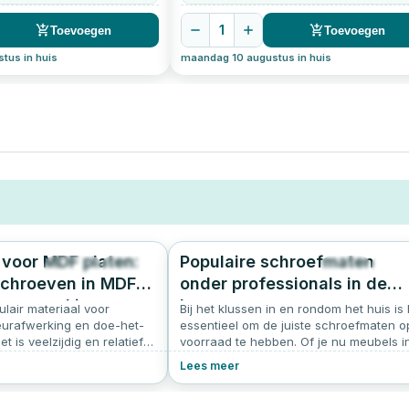
1
Toevoegen
Toevoegen
tus in huis
maandag 10 augustus in huis
voor MDF platen:
Populaire schroefmaten
2836
4.8
783
4.
schroeven in MDF
onder professionals in de
hroeven kiezen
bouw
lair materiaal voor
Bij het klussen in en rondom het huis is 
ieurafwerking en doe-het-
essentieel om de juiste schroefmaten o
et is veelzijdig en relatief
voorraad te hebben. Of je nu meubels i
ewerken. Echter, werken
elkaar zet, wandplanken bevestigt of
Lees meer
 de juiste technieken en
andere projecten aanpakt, het hebben
e schroeven voor MDF. In dit
van de juiste schroeven kan het verschi
alles over het kiezen van de
maken. Hier zijn de vier meest gebruikte