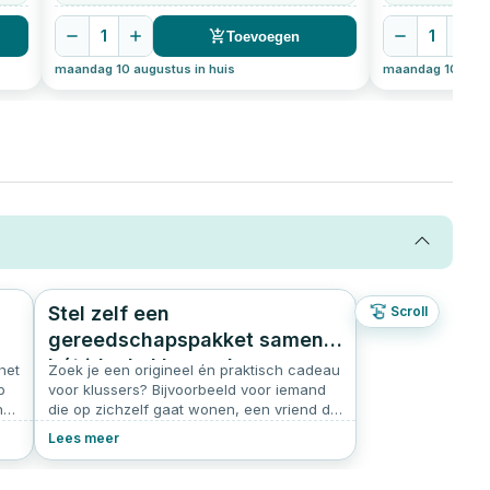
1
1
Toevoegen
maandag 10 augustus in huis
maandag 10 augus
Stel zelf een
Scroll
6
244
5.0
gereedschapspakket samen –
hét ideale klus cadeau
het
Zoek je een origineel én praktisch cadeau
p
voor klussers? Bijvoorbeeld voor iemand
n
die op zichzelf gaat wonen, een vriend die
graag wil leren klussen of een handig
Lees meer
familielid zonder goede basis set? Dan is
l
dit zelf samen te stellen
gereedschapspakket precies wat je zoekt.