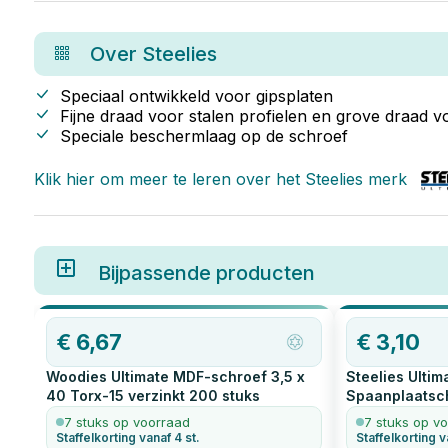
van balken voor een muur.
juiste MDF sch
Over
Steelies
Speciaal ontwikkeld voor gipsplaten
Fijne draad voor stalen profielen en grove draad v
Speciale beschermlaag op de schroef
Klik hier om meer te leren over het
Steelies
merk
Bijpassende producten
€
6,67
€
3,10
Woodies Ultimate MDF-schroef 3,5 x
Steelies Ultim
40 Torx-15 verzinkt
200
stuks
Spaanplaatsc
verzinkt
200
s
7 stuks op voorraad
7 stuks op v
Staffelkorting vanaf 4 st.
Staffelkorting v