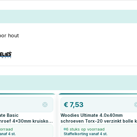
roeven.
schroefmaten die je altijd klaar moet
hebben liggen:
oor hout
€
7,53
ate Basic
Woodies Ultimate 4.0x40mm
hroef 4x30mm kruiskop
schroeven Torx-20 verzinkt bolle 
tuks
200
stuks
oorraad
6 stuks op voorraad
anaf 4 st.
Staffelkorting vanaf 4 st.