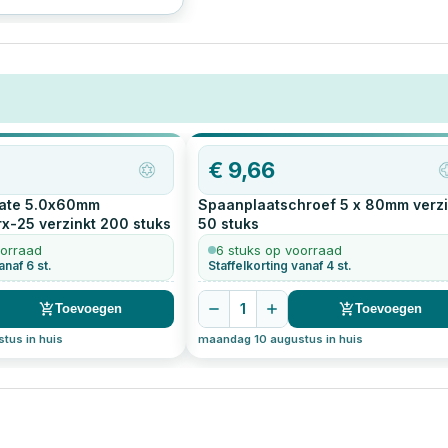
le mogelijke klussen, van
 van
rnieren tot het monteren
r een muur.
€
9,66
mate 5.0x60mm
Spaanplaatschroef 5 x 80mm verzi
x-25 verzinkt
200
stuks
50
stuks
oorraad
6 stuks op voorraad
anaf 6 st.
Staffelkorting vanaf 4 st.
1
Toevoegen
Toevoegen
tus in huis
maandag 10 augustus in huis