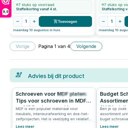
200
stuks
7 stuks op voorraad
7 stuks op v
Staffelkorting vanaf 4 st.
Staffelkorting v
9,9
1
1
Toevoegen
maandag 10 augustus in huis
maandag 10 augus
Vorige
Pagina
1
van
4
Volgende
Advies bij dit product
Schroeven voor MDF platen:
Budget Sc
2838
4.8
Tips voor schroeven in MDF
Assortimen
en MDF schroeven kiezen
(1650-deli
MDF is een populair materiaal voor
Ben je op zoek 
meubels, interieurafwerking en doe-het-
Inclusief 
assortiment un
zelfprojecten. Het is veelzijdig en relatief
buget schroeven
eenvoudig te bewerken. Echter, werken
perfecte keuze 
Lees meer
Lees meer