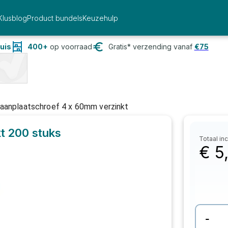
Klusblog
Product bundels
Keuzehulp
uis
400+
op voorraad
Gratis* verzending vanaf
€
75
aanplaatschroef 4 x 60mm verzinkt
t
200 stuks
Totaal inc
€
5
-