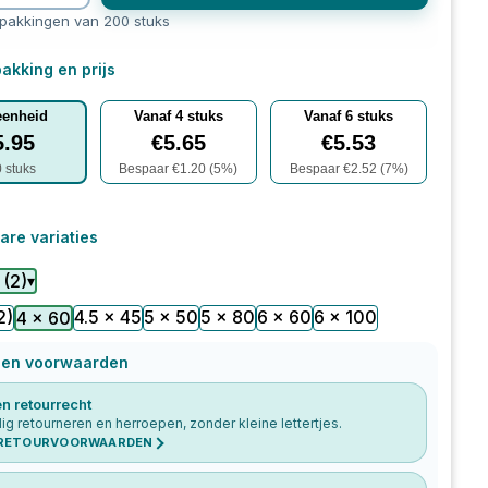
rpakkingen van 200 stuks
akking en prijs
eenheid
Vanaf
4
stuks
Vanaf
6
stuks
5.95
€
5.65
€
5.53
0
stuks
Bespaar €
1.20
(
5
%)
Bespaar €
2.52
(
7
%)
are variaties
(
2
)
▾
2)
4.5 x 45
5 x 50
5 x 80
6 x 60
6 x 100
4 x 60
 en voorwaarden
n retourrecht
g retourneren en herroepen, zonder kleine lettertjes.
 RETOURVOORWAARDEN