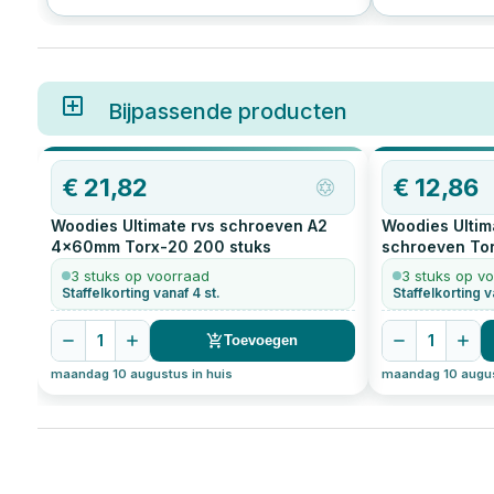
met MDF vereist de juiste technieken en
je klaar voor al
vooral de juiste schroeven voor MDF. In dit
het bevestigen
artikel lees je alles over het kiezen van de
keukenkastscha
juiste MDF schroeven.
van balken voo
Bijpassende producten
€
21,82
€
12,86
Woodies Ultimate rvs schroeven A2
Woodies Ulti
4x60mm Torx-20
200
stuks
schroeven Tor
3 stuks op voorraad
3 stuks op v
Staffelkorting vanaf 4 st.
Staffelkorting v
1
1
Toevoegen
maandag 10 augustus in huis
maandag 10 augus