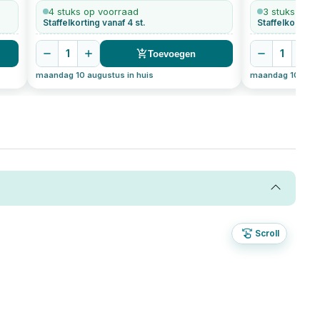
bolle kop
200
stuks
4 stuks op voorraad
3 stuks op v
Staffelkorting vanaf 4 st.
Staffelkorting 
1
1
Toevoegen
maandag 10 augustus in huis
maandag 10 augus
Scroll