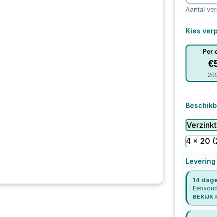
Aantal ve
Kies verp
Per 
€
20
Beschikb
Verzinkt
4 x 20
(
Levering
14 dage
Eenvoudi
BEKIJK