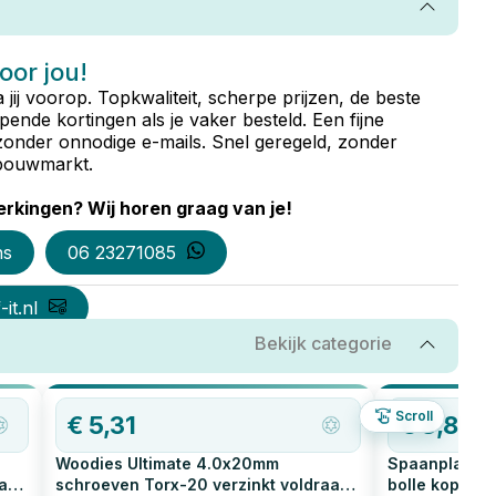
voor jou!
ta jij voorop. Topkwaliteit, scherpe prijzen, de beste
ende kortingen als je vaker besteld. Een fijne
zonder onnodige e-mails. Snel geregeld, zonder
e bouwmarkt.
rkingen? Wij horen graag van je!
ns
06 23271085
it.nl
Bekijk categorie
OP=OP
Scroll
€
5,31
€
3,80
Woodies Ultimate 4.0x20mm
Spaanplaatsc
aad
schroeven Torx-20 verzinkt voldraad
bolle kop
200