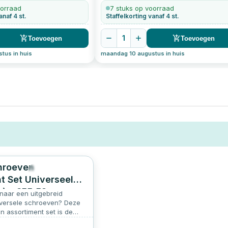
200
stuks
oorraad
7 stuks op voorraad
anaf 4 st.
Staffelkorting vanaf 4 st.
1
Toevoegen
Toevoegen
tus in huis
maandag 10 augustus in huis
hroeven
292
5.0
t Set Universeel
g) - €55,52
naar een uitgebreid
Verzendkosten
iversele schroeven? Deze
 assortiment set is de
voor jou. Met deze set ben