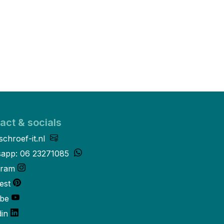
act & socials
schroef-it.nl
app: 06 23271085
gram
est
be
din