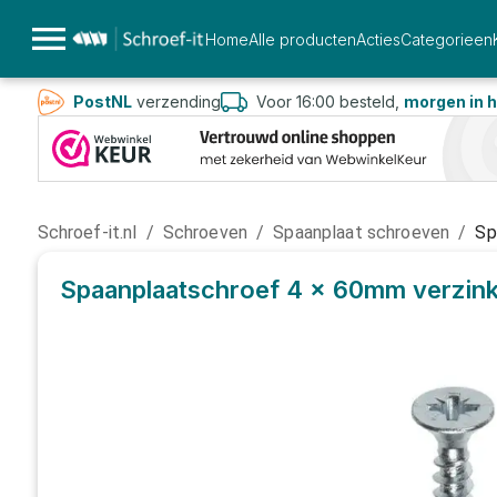
Home
Alle producten
Acties
Categorieen
PostNL
verzending
Voor 16:00 besteld,
morgen in h
Schroef-it.nl
/
Schroeven
/
Spaanplaat schroeven
/
Sp
Spaanplaatschroef 4 x 60mm verzink