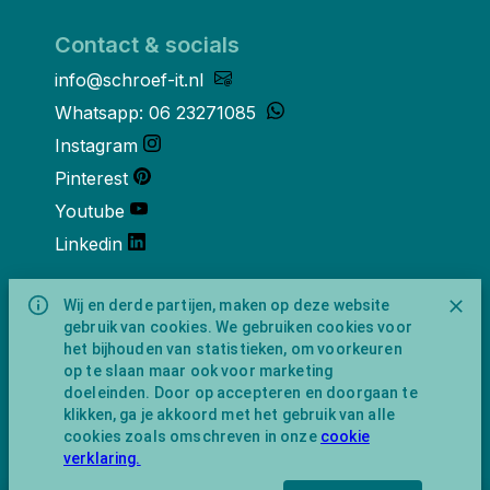
Contact & socials
info@schroef-it.nl
Whatsapp: 06 23271085
Instagram
Pinterest
Youtube
Linkedin
Over ons
Wij en derde partijen, maken op deze website
gebruik van cookies. We gebruiken cookies voor
Schroef-it is een handelsnaam van
het bijhouden van statistieken, om voorkeuren
NewFeather B.V. geregisteerd onder KVK
op te slaan maar ook voor marketing
nummer 91702593 met BTW-
doeleinden. Door op accepteren en doorgaan te
identificatienummer NL865743009B01.
klikken, ga je akkoord met het gebruik van alle
Postadres Amsterdamseweg 91 1422 AC
cookies zoals omschreven in onze
cookie
Uithoorn (geen bezoekadres).
verklaring.