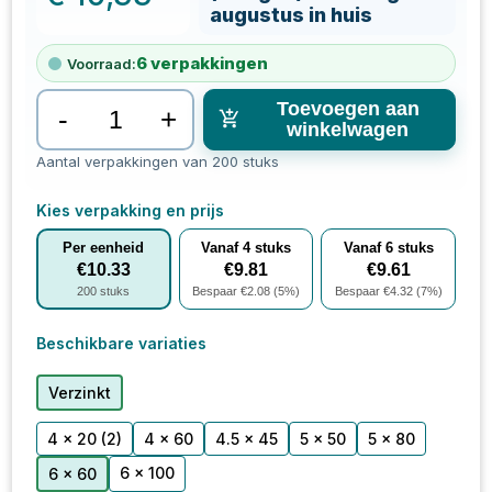
augustus in huis
6
verpakkingen
Voorraad:
Toevoegen aan
-
+
winkelwagen
Aantal verpakkingen van 200 stuks
Kies verpakking en prijs
Per eenheid
Vanaf
4
stuks
Vanaf
6
stuks
€
10.33
€
9.81
€
9.61
200
stuks
Bespaar €
2.08
(
5
%)
Bespaar €
4.32
(
7
%)
Beschikbare variaties
Verzinkt
4 x 20
(2)
4 x 60
4.5 x 45
5 x 50
5 x 80
6 x 100
6 x 60