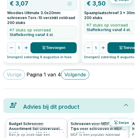
€
3,07
€
3,50
Woodies Ultimate 3.0x20mm
Spaanplaatschroef 3 x 30mm 
schroeven Torx-10 verzinkt voldraad
200
stuks
200
stuks
7 stuks op voorraad
7 stuks op voorraad
Staffelkorting vanaf 4 st.
Staffelkorting vanaf 4 st.
1
1
Toevoegen
Toevoe
(morgen) zaterdag 8 augustus in huis
(morgen) zaterdag 8 augustus 
Vorige
Pagina
1
van
4
Volgende
Advies bij dit product
Swipe
Budget Schroeven
Schroeven voor MDF platen:
All
292
5.0
2825
4.8
Assortiment Set Universeel
Tips voor schroeven in MDF
het
(1650-delig) - €55,52 Inclusief
en MDF schroeven kiezen
pl
Ben je op zoek naar een
MDF is een populair materiaal
Pla