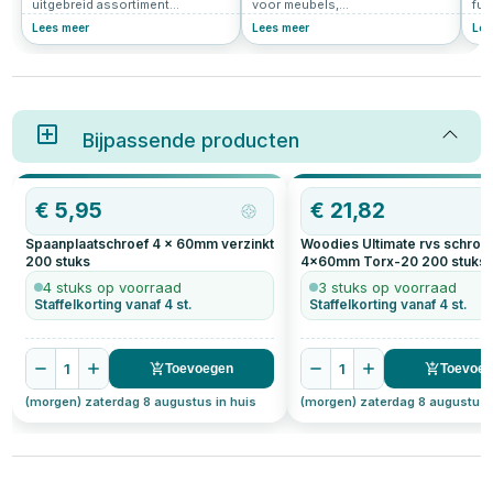
Verzendkosten
uitgebreid assortiment
voor meubels,
fun
universele schroeven? Deze
interieurafwerking en doe-het-
sti
Lees meer
Lees meer
Lee
buget schroeven assortiment
zelfprojecten. Het is veelzijdig
int
set is de perfecte keuze voor
en relatief eenvoudig te
opb
jou. Met deze set ben je klaar
bewerken. Echter, werken met
een
voor alle mogelijke klussen, van
MDF vereist de juiste
toe
het bevestigen van
technieken en vooral de juiste
pla
keukenkastscharnieren tot het
schroeven voor MDF. In dit
In 
monteren van balken voor een
Bijpassende producten
artikel lees je alles over het
hoe
muur.
kiezen van de juiste MDF
heb
schroeven.
wel
het
OP=OP
mee
€
5,95
€
21,82
het
pla
Spaanplaatschroef 4 x 60mm verzinkt
Woodies Ultimate rvs schro
pla
200
stuks
4x60mm Torx-20
200
stuks
gew
4 stuks op voorraad
3 stuks op voorraad
Staffelkorting vanaf 4 st.
Staffelkorting vanaf 4 st.
1
1
Toevoegen
Toevoe
(morgen) zaterdag 8 augustus in huis
(morgen) zaterdag 8 augustus 