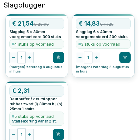
Slagpluggen
AANBIEDING
€
21,54
AANBIEDING
€
14,83
€
23,96
€
17,25
Slagplug 5 x 30mm
Slagplug 6 x 40mm
voorgemonteerd
300
stuks
voorgemonteerd
200
stuks
4 stuks op voorraad
3 stuks op voorraad
1
1
(morgen) zaterdag 8 augustus
(morgen) zaterdag 8 augustus
in huis
in huis
€
2,31
Deurbuffer / deurstopper
rubber zwart (l) 30mm bij (b)
25mm
1
stuks
5 stuks op voorraad
Staffelkorting vanaf 2 st.
1