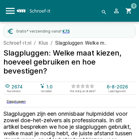
0
Gratis* verzending vanaf
€
75
Schroef-it.nl
/
Klus
/
Slagpluggen: Welke m...
Slagpluggen: Welke maat kiezen,
hoeveel gebruiken en hoe
bevestigen?
2674
1.0
6-8-2026
Keer bekeken
Gemiddeld
Wat vindt jij van dit artikel?
Laatst bijgewerkt:
Slagpluggen
Slagpluggen zijn een onmisbaar hulpmiddel voor
zowel doe-het-zelvers als professionals. In dit
artikel bespreken we hoe je slagpluggen gebruikt,
welke maat je nodig hebt, de juiste afstand tussen