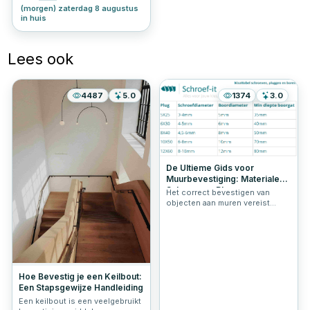
(morgen) zaterdag 8 augustus
in huis
Lees ook
4487
5.0
1374
3.0
De Ultieme Gids voor
Muurbevestiging: Materialen,
Schroeven, Pluggen,
Het correct bevestigen van
Draagkracht en
objecten aan muren vereist
Schroeflengtes
nauwkeurige kennis en de juiste
tools. Ontdek in deze
uitgebreide gids hoe je
muurmaterialen identificeert, de
ideale schroeven kiest, welke
plug bij welke schroefmaat
gebruikt wordt, wat de
Hoe Bevestig je een Keilbout:
draagkracht van de pluggen en
Een Stapsgewijze Handleiding
schroeven is, en hoe je zorgt
Een keilbout is een veelgebruikt
voor een veilige en duurzame