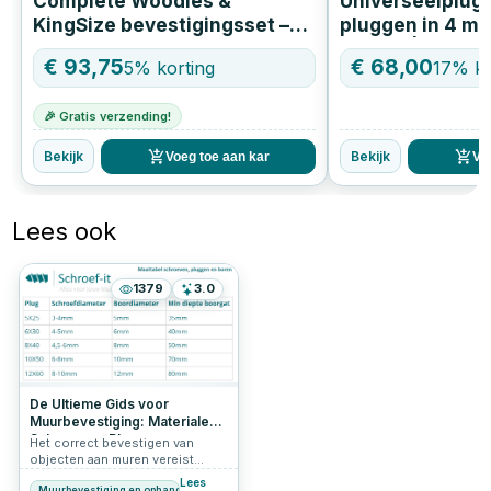
Complete Woodies &
Universeelplug 
KingSize bevestigingsset –
pluggen in 4 mat
2.100 schroeven, pluggen,
12 mm) | Compl
€
93,75
€
68,00
5
% korting
17
% ko
boren en spanbanden
voordeelbundel
🎉 Gratis verzending!
Bekijk
Bekijk
Voeg toe aan kar
Vo
Lees ook
1379
3.0
De Ultieme Gids voor
Muurbevestiging: Materialen,
Schroeven, Pluggen,
Het correct bevestigen van
Draagkracht en
objecten aan muren vereist
Schroeflengtes
nauwkeurige kennis en de juiste
Lees
Muurbevestiging en ophangen