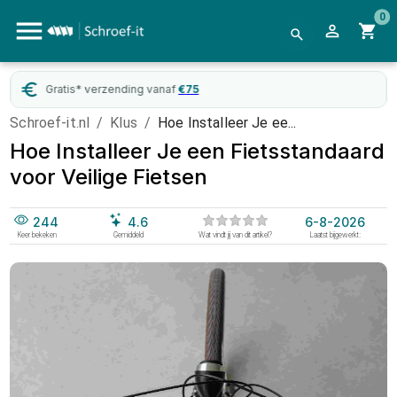
0
Gratis* verzending vanaf
€
75
Schroef-it.nl
/
Klus
/
Hoe Installeer Je ee...
Hoe Installeer Je een Fietsstandaard
voor Veilige Fietsen
244
4.6
6-8-2026
Keer bekeken
Gemiddeld
Wat vindt jij van dit artikel?
Laatst bijgewerkt: