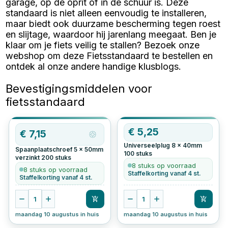
garage, op de oprit of in de schuur is. Deze
standaard is niet alleen eenvoudig te installeren,
maar biedt ook duurzame bescherming tegen roest
en slijtage, waardoor hij jarenlang meegaat. Ben je
klaar om je fiets veilig te stallen? Bezoek onze
webshop om deze Fietsstandaard te bestellen en
ontdek al onze andere handige klusblogs.
Bevestigingsmiddelen voor
fietsstandaard
OP=OP
€
5,25
€
7,15
Universeelplug 8 x 40mm
Spaanplaatschroef 5 x 50mm
100
stuks
verzinkt
200
stuks
8 stuks op voorraad
8 stuks op voorraad
Staffelkorting vanaf 4 st.
Staffelkorting vanaf 4 st.
1
1
maandag 10 augustus in huis
maandag 10 augustus in huis