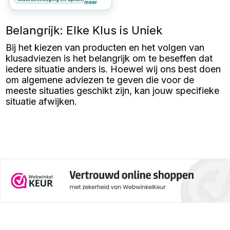
tools. Ontdek in deze
meer
uitgebreide gids hoe je
muurmaterialen identificeert, de
ideale schroeven kiest, welke
Belangrijk: Elke Klus is Uniek
plug bij welke schroefmaat
gebruikt wordt, wat de
Bij het kiezen van producten en het volgen van
draagkracht van de pluggen en
schroeven is, en hoe je zorgt
klusadviezen is het belangrijk om te beseffen dat
voor een veilige en duurzame
iedere situatie anders is. Hoewel wij ons best doen
muurbevestiging. Leer stap voor
stap hoe je jouw project tot een
om algemene adviezen te geven die voor de
succes maakt en gebruik onze
meeste situaties geschikt zijn, kan jouw specifieke
schroef-plug-boor
situatie afwijken.
conversietabel om altijd de
juiste maat pluggen bij je
schroeven te vinden.