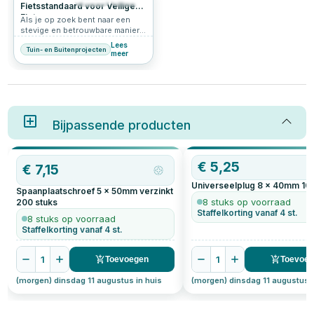
Fietsstandaard voor Veilige
Fietsen
Als je op zoek bent naar een
stevige en betrouwbare manier
om je fiets veilig te stallen, dan
Lees
Tuin- en Buitenprojecten
is de een Fietsstandaard de
meer
perfecte oplossing. Deze
fietsstandaard is ontworpen om
je fiets stabiel en veilig te
houden, zonder dat je je zorgen
hoeft te maken over omvallen.
Dankzij het duurzame verzinkte
Bijpassende producten
staal is de standaard bestand
tegen roest en slijtage,
waardoor hij zowel binnen als
buiten gebruikt kan worden. In
OP=OP
€
5,25
dit artikel leggen we stap voor
€
7,15
stap uit hoe je deze
Universeelplug 8 x 40mm
10
fietsstandaard eenvoudig kunt
Spaanplaatschroef 5 x 50mm verzinkt
bevestigen.
8 stuks op voorraad
200
stuks
Staffelkorting vanaf 4 st.
8 stuks op voorraad
Staffelkorting vanaf 4 st.
1
1
Toevoegen
Toevoe
(morgen) dinsdag 11 augustus in huis
(morgen) dinsdag 11 augustus i