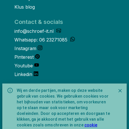
Klus blog
Contact & socials
info@schroef-it.nl
Whatsapp: 06 23271085
Instagram
Pinterest
Youtube
Linkedin
Over ons
Wij en derde partijen, maken op deze website
gebruik van cookies. We gebruiken cookies voor
Schroef-it is een handelsnaam van
het bijhouden van statistieken, om voorkeuren
NewFeather B.V. geregisteerd onder KVK
op te slaan maar ook voor marketing
nummer 91702593 met BTW-
doeleinden. Door op accepteren en doorgaan te
identificatienummer NL865743009B01.
klikken, ga je akkoord met het gebruik van alle
Postadres Amsterdamseweg 91 1422 AC
cookies zoals omschreven in onze
cookie
Uithoorn (geen bezoekadres).