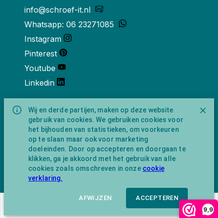
info@schroef-it.nl
Whatsapp: 06 23271085
Instagram
Pinterest
Youtube
Linkedin
Over ons
Wij en derde partijen, maken op deze website
gebruik van cookies. We gebruiken cookies voor
Schroef-it is een handelsnaam van
het bijhouden van statistieken, om voorkeuren
NewFeather B.V. geregisteerd onder KVK
op te slaan maar ook voor marketing
nummer 91702593 met BTW-
doeleinden. Door op accepteren en doorgaan te
identificatienummer NL865743009B01.
klikken, ga je akkoord met het gebruik van alle
Postadres Amsterdamseweg 91 1422 AC
cookies zoals omschreven in onze
cookie
Uithoorn (geen bezoekadres).
verklaring.
AFWIJZEN
ACCEPTEREN
€
4,34
In winkelwagen
9,9