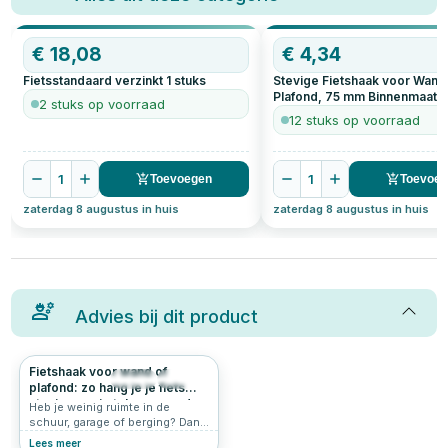
€
18,08
€
4,34
Fietsstandaard verzinkt
1
stuks
Stevige Fietshaak voor Wand
Plafond, 75 mm Binnenmaat
1
2 stuks op voorraad
12 stuks op voorraad
1
1
Toevoegen
Toevoe
zaterdag 8 augustus in huis
zaterdag 8 augustus in huis
Advies bij dit product
Fietshaak voor wand of
512
4.9
plafond: zo hang je je fiets
stevig en ruimtebesparend
Heb je weinig ruimte in de
op
schuur, garage of berging? Dan
is een fietshaak de perfecte
Lees meer