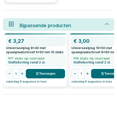
oplossing. Door je fiets
verticaal aan de muur of zelfs
horizontaal aan het plafond te
hangen, bespaar je kostbare
vloeroppervlakte. In dit artikel
leggen we uit waar je op moet
letten bij het kiezen van de
Bijpassende producten
juiste fietshaak, hoe je deze
bevestigt én beantwoorden we
veelgestelde vragen.
€
3,27
€
3,00
Universeelplug 8x40 met
Universeelplug 10x50 met
spaanplaatschroef 5x50 mm
10
stuks
spaanplaatschroef 6x60 mm
17 stuks op voorraad
16 stuks op voorraad
Staffelkorting vanaf 2 st.
Staffelkorting vanaf 2 st.
1
1
Toevoegen
Toevoe
zaterdag 8 augustus in huis
zaterdag 8 augustus in huis