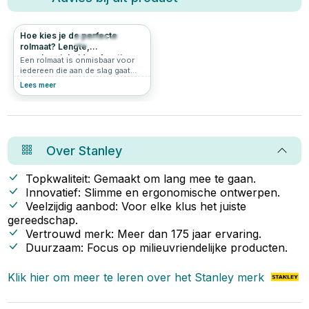
Hoe kies je de perfecte
448
5.0
rolmaat? Lengte,
nauwkeurigheid en functies
Een rolmaat is onmisbaar voor
uitgelegd
iedereen die aan de slag gaat
met bouw- of klusprojecten.
Lees meer
Maar wat maakt een rolmaat de
beste keuze voor jouw werk?
Hoe verschilt een rolmaat van
een meetlint, en welke functies
moet je overwegen? In dit artikel
beantwoorden we al je vragen
Over
Stanley
over rolmaten. Of je nu een
rolmaat van 3 meter zoekt voor
kleine klussen of een
Topkwaliteit: Gemaakt om lang mee te gaan.
professionele rolmaat van 10
Innovatief: Slimme en ergonomische ontwerpen.
meter nodig hebt, wij helpen je
Veelzijdig aanbod: Voor elke klus het juiste
de juiste keuze te maken.
gereedschap.
Vertrouwd merk: Meer dan 175 jaar ervaring.
Duurzaam: Focus op milieuvriendelijke producten.
Klik hier om meer te leren over het
Stanley
merk