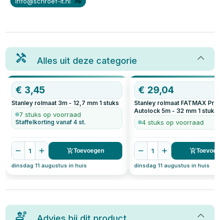
info@schroef-it.nl
Alles uit deze categorie
€
3,45
OP=OP
€
29,04
Stanley rolmaat 3m - 12,7 mm
1
stuks
Stanley rolmaat FATMAX Pro
Autolock 5m - 32 mm
1
stuks
7 stuks op voorraad
Staffelkorting vanaf 4 st.
4 stuks op voorraad
1
1
Toevoegen
Toevoe
dinsdag 11 augustus in huis
dinsdag 11 augustus in huis
Advies bij dit product