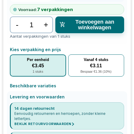
7
verpakkingen
Voorraad:
Toevoegen aan
-
+
winkelwagen
Aantal verpakkingen van 1 stuks
Kies verpakking en prijs
Per eenheid
Vanaf
4
stuks
€
3.45
€
3.11
1
stuks
Bespaar €
1.36
(
10
%)
Beschikbare variaties
Levering en voorwaarden
14 dagen retourrecht
Eenvoudig retourneren en herroepen, zonder kleine
lettertjes.
BEKIJK RETOURVOORWAARDEN