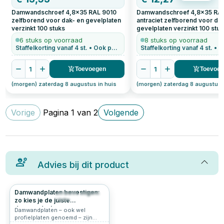
Damwandschroef 4,8x35 RAL 9010
Damwandschroef 4,8x35 RA
zelfborend voor dak- en gevelplaten
antraciet zelfborend voor da
verzinkt
100
stuks
gevelplaten verzinkt
100
stuk
6 stuks op voorraad
8 stuks op voorraad
Staffelkorting vanaf 4 st. • Ook per stuk te bestellen
1
1
Toevoegen
Toevoe
(morgen) zaterdag 8 augustus in huis
(morgen) zaterdag 8 augustus 
Vorige
Pagina
1
van
2
Volgende
Advies bij dit product
Damwandplaten bevestigen:
150
5.0
zo kies je de juiste
damwandschroeven
Damwandplaten – ook wel
profielplaten genoemd – zijn