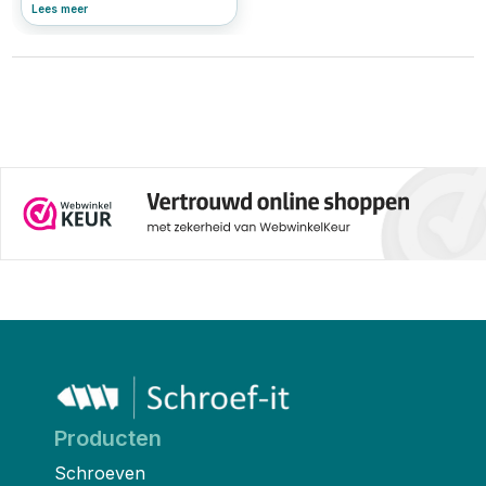
metalen platen met een golvend
Lees meer
of trapeziumvormig profiel. Ze
worden veel gebruikt voor
daken, gevels, schuren en
overkappingen. Dankzij hun
sterke vorm, eenvoudige
montage en weerbestendigheid
zijn ze ideaal voor zowel
nieuwbouw als
renovatieprojecten. Maar om de
platen goed te bevestigen, zijn
de juiste damwandschroeven
essentieel. In dit artikel leggen
we uit wat damwandplaten zijn,
welke schroeven je nodig hebt
en waar je op moet letten bij de
keuze van de juiste bevestiging.
Producten
Schroeven