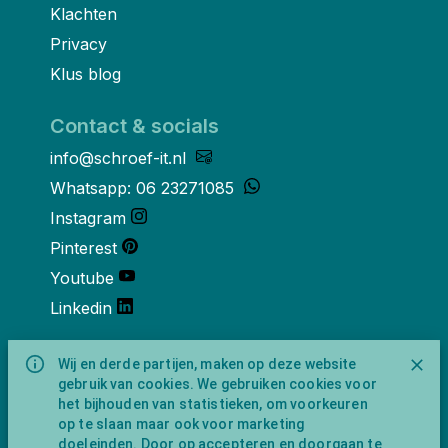
Klachten
Privacy
Klus blog
Contact & socials
info@schroef-it.nl
Whatsapp: 06 23271085
Instagram
Pinterest
Youtube
Linkedin
Over ons
Wij en derde partijen, maken op deze website
gebruik van cookies. We gebruiken cookies voor
Schroef-it is een handelsnaam van
het bijhouden van statistieken, om voorkeuren
NewFeather B.V. geregisteerd onder KVK
op te slaan maar ook voor marketing
nummer 91702593 met BTW-
doeleinden. Door op accepteren en doorgaan te