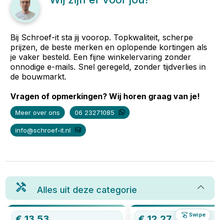
Bij Schroef-it sta jij voorop. Topkwaliteit, scherpe
prijzen, de beste merken en oplopende kortingen als
je vaker besteld. Een fijne winkelervaring zonder
onnodige e-mails. Snel geregeld, zonder tijdverlies in
de bouwmarkt.
Vragen of opmerkingen? Wij horen graag van je!
Meer over ons
06 23271085
info@schroef-it.nl
Alles uit deze categorie
Swipe
€
13,53
€
12,27