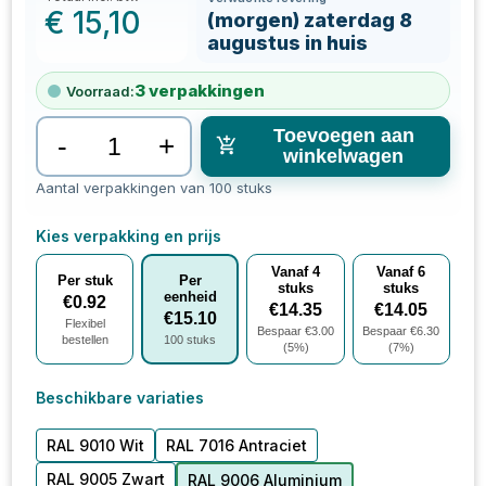
€
15,10
(morgen) zaterdag 8
augustus in huis
3
verpakkingen
Voorraad:
Toevoegen aan
-
+
winkelwagen
Aantal verpakkingen van 100 stuks
Kies verpakking en prijs
Vanaf
4
Vanaf
6
Per stuk
Per
stuks
stuks
eenheid
€
0.92
€
14.35
€
14.05
€
15.10
Flexibel
Bespaar €
3.00
Bespaar €
6.30
bestellen
100
stuks
(
5
%)
(
7
%)
Beschikbare variaties
RAL 9010 Wit
RAL 7016 Antraciet
RAL 9005 Zwart
RAL 9006 Aluminium