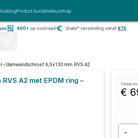
Klusblog
Product bundels
Keuzehulp
uis
400+
op voorraad
Gratis* verzending vanaf
€
75
l-/damwandschroef 6,5x130 mm RVS A2
 RVS A2 met EPDM ring –
Totaal inc
€
6
-