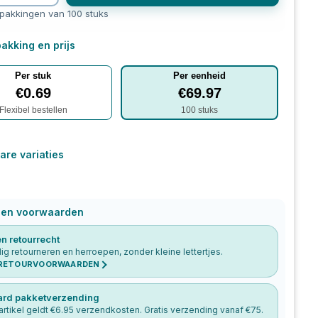
rpakkingen van 100 stuks
akking en prijs
Per stuk
Per eenheid
€
0.69
€
69.97
Flexibel bestellen
100
stuks
are variaties
 en voorwaarden
n retourrecht
g retourneren en herroepen, zonder kleine lettertjes.
 RETOURVOORWAARDEN
ard pakketverzending
artikel geldt €
6.95
verzendkosten. Gratis verzending vanaf €
75
.