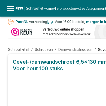
Home
Alle producten
Acties
Categorieen
PostNL
verzending
Voor 16:00 besteld,
morgen in h
Schroef-it.nl
/
Schroeven
/
Damwandschroeven
/
Geve
Gevel-/damwandschroef 6,5x130 mm
Voor hout
100 stuks