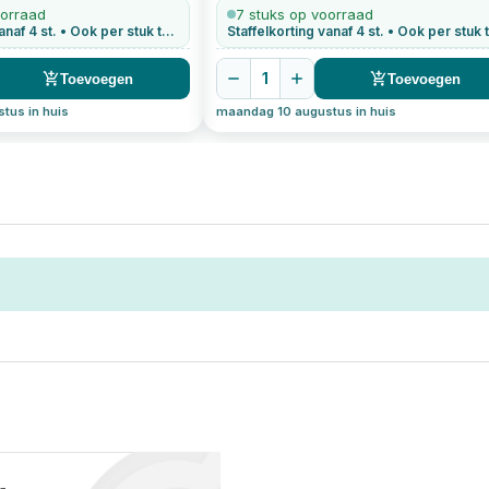
rzinkt
100
stuks
gevelplaten verzinkt
100
stuks
oorraad
7 stuks op voorraad
Staffelkorting vanaf 4 st. • Ook per stuk te bestellen
S
1
Toevoegen
Toevoegen
tus in huis
maandag 10 augustus in huis