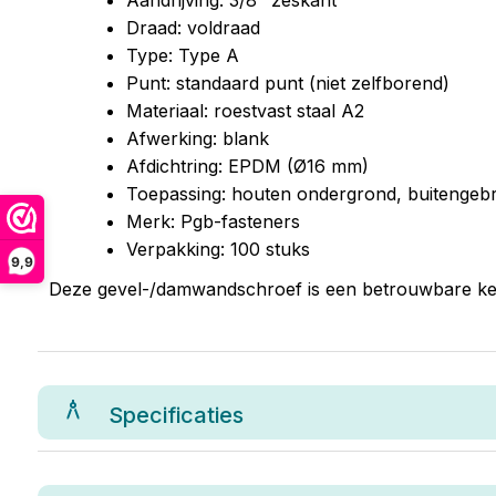
Aandrijving: 3/8" zeskant
Draad: voldraad
Type: Type A
Punt: standaard punt (niet zelfborend)
Materiaal: roestvast staal A2
Afwerking: blank
Afdichtring: EPDM (Ø16 mm)
Toepassing: houten ondergrond, buitengebr
Merk: Pgb-fasteners
Verpakking: 100 stuks
9,9
Deze gevel-/damwandschroef is een betrouwbare keuz
Specificaties