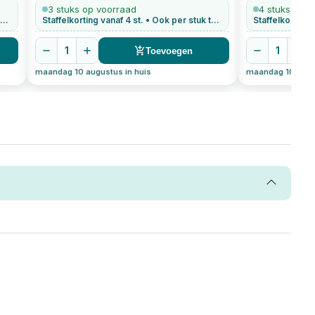
verzinkt
100
stuks
gevelplaten v
3 stuks op voorraad
4 stuks op v
taffelkorting vanaf 4 st. • Ook per stuk te bestellen
Staffelkorting vanaf 4 st. • Ook per stuk te bestellen
1
1
Toevoegen
maandag 10 augustus in huis
maandag 10 augus