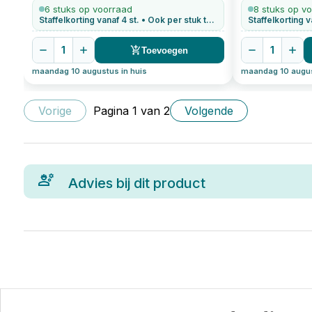
verzinkt
100
stuks
gevelplaten ve
6 stuks op voorraad
8 stuks op v
Staffelkorting vanaf 4 st. • Ook per stuk te bestellen
1
1
Toevoegen
maandag 10 augustus in huis
maandag 10 augus
Vorige
Pagina
1
van
2
Volgende
Advies bij dit product