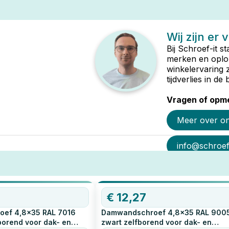
Wij zijn er 
Bij Schroef-it s
merken en oplop
winkelervaring 
tijdverlies in d
Vragen of opme
Meer over o
info@schroef-
€
12,27
ef 4,8x35 RAL 7016
Damwandschroef 4,8x35 RAL 900
borend voor dak- en
zwart zelfborend voor dak- en