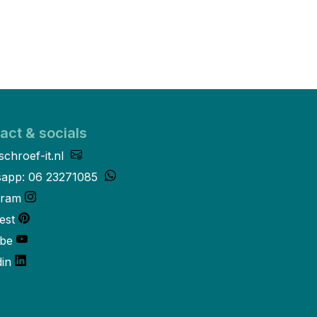
act & socials
schroef-it.nl
app: 06 23271085
gram
est
be
din