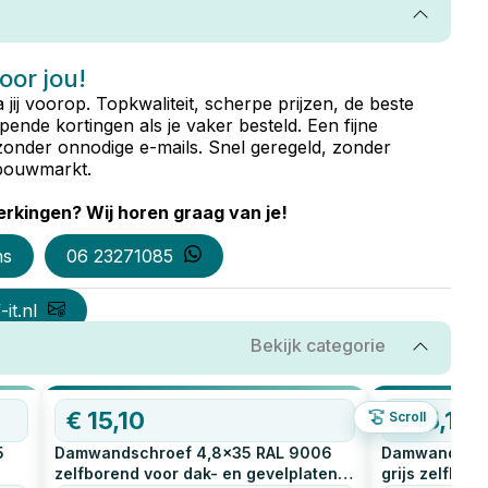
voor jou!
ta jij voorop. Topkwaliteit, scherpe prijzen, de beste
ende kortingen als je vaker besteld. Een fijne
zonder onnodige e-mails. Snel geregeld, zonder
e bouwmarkt.
rkingen? Wij horen graag van je!
ns
06 23271085
it.nl
Bekijk categorie
€
15,10
€
15,10
Scroll
5
Damwandschroef 4,8x35 RAL 9006
Damwandschro
zelfborend voor dak- en gevelplaten
grijs zelfbor