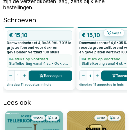
zijn de verzendkosten laag, zelfs bij kleine
bestellingen.
Schroeven
Swipe
€
15,10
€
15,10
Damwandschroef 4,8x35 RAL 7015 lei
Damwandschroef 4,8x35 RAL
grijs zelfborend voor dak- en
reseda groen zelfborend voo
gevelplaten verzinkt
100
stuks
en gevelplaten verzinkt
100
s
4 stuks op voorraad
4 stuks op voorraad
Staffelkorting vanaf 4 st. • Ook per stuk te bestellen
1
1
Toevoegen
Toevoe
dinsdag 11 augustus in huis
dinsdag 11 augustus in huis
Lees ook
272
5.0
112
5.0