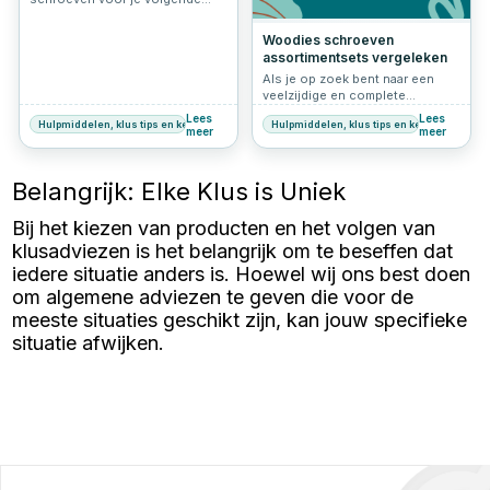
klus? Grote kans dat je dan
uitkomt bij Woodies® Ultimate.
Woodies schroeven
Deze innovatieve schroeven zijn
assortimentsets vergeleken
populair bij vakmensen én doe-
Als je op zoek bent naar een
het-zelvers. In dit artikel lees je
veelzijdige en complete
waarom Woodies zo’n slimme
schroevenset, dan zijn de
keuze is.
Lees
Lees
Hulpmiddelen, klus tips en keuzehulp
Hulpmiddelen, klus tips en keuzehulp
assortimentsets van Woodies
meer
meer
een uitstekende keuze. In dit
artikel vergelijken we drie
populaire sets: de Woodies
Belangrijk: Elke Klus is Uniek
Ultimate 1600 schroeven
assortimentset in Systainer3, de
Bij het kiezen van producten en het volgen van
Woodies Ultimate schroeven
assortimentskoffer 1200-delig,
klusadviezen is het belangrijk om te beseffen dat
en de Woodies Ultimate
iedere situatie anders is. Hoewel wij ons best doen
schroeven draagkist met 2100
schroeven. Zo kun jij de beste
om algemene adviezen te geven die voor de
keuze maken voor jouw
meeste situaties geschikt zijn, kan jouw specifieke
klusproject.
situatie afwijken.