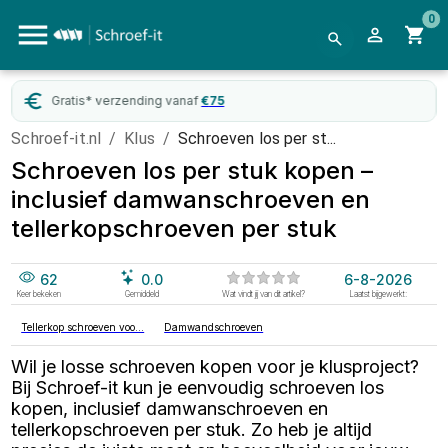
0
Gratis* verzending vanaf
€
75
Schroef-it.nl
/
Klus
/
Schroeven los per st...
Schroeven los per stuk kopen –
inclusief damwanschroeven en
tellerkopschroeven per stuk
62
0.0
6-8-2026
Keer bekeken
Gemiddeld
Wat vindt jij van dit artikel?
Laatst bijgewerkt:
Tellerkop schroeven voo...
Damwandschroeven
Wil je losse schroeven kopen voor je klusproject?
Bij Schroef-it kun je eenvoudig schroeven los
kopen, inclusief damwanschroeven en
tellerkopschroeven per stuk. Zo heb je altijd