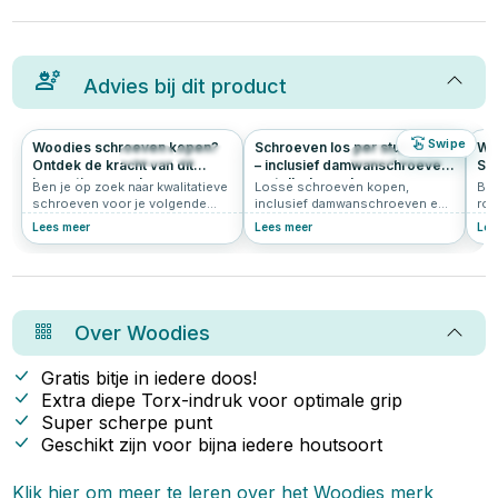
Advies bij dit product
Swipe
Woodies schroeven kopen?
Schroeven los per stuk kopen
Wat
205
4.9
62
0.0
Ontdek de kracht van dit
– inclusief damwanschroeven
Sh
innovatieve merk
en tellerkopschroeven per
Ben je op zoek naar kwalitatieve
Losse schroeven kopen,
Ben
stuk
schroeven voor je volgende
inclusief damwanschroeven en
roe
klus? Grote kans dat je dan
tellerkopschroeven per stuk
voo
Lees meer
Lees meer
Lee
uitkomt bij Woodies® Ultimate.
kopen. Vind de juiste maat voor
oms
Deze innovatieve schroeven zijn
elke klus bij Schroef-it, jouw
sne
populair bij vakmensen én doe-
online DIY-specialist
Shi
het-zelvers. In dit artikel lees je
de 
waarom Woodies zo’n slimme
Woo
keuze is.
gea
Over
Woodies
spe
sch
bes
Gratis bitje in iedere doos!
sli
Extra diepe Torx-indruk voor optimale grip
dez
Super scherpe punt
sch
en 
Geschikt zijn voor bijna iedere houtsoort
sta
Klik hier om meer te leren over het
Woodies
merk