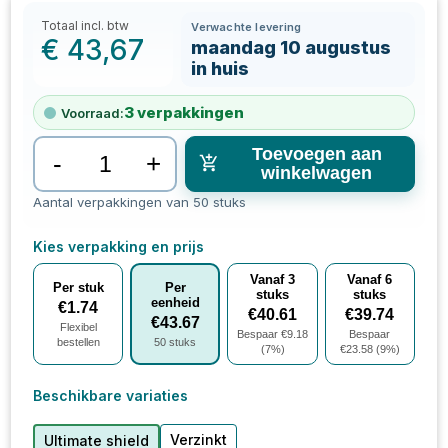
Totaal incl. btw
Verwachte levering
€
43,67
maandag 10 augustus
in huis
3
verpakkingen
Voorraad:
Toevoegen aan
-
+
winkelwagen
Aantal verpakkingen van 50 stuks
Kies verpakking en prijs
Vanaf
3
Vanaf
6
Per stuk
Per
stuks
stuks
eenheid
€
1.74
€
40.61
€
39.74
€
43.67
Flexibel
Bespaar €
9.18
Bespaar
bestellen
50
stuks
(
7
%)
€
23.58
(
9
%)
Beschikbare variaties
Verzinkt
Ultimate shield