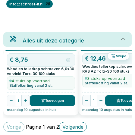
info@schroef-it.nl
Alles uit deze categorie
Swipe
€
12,46
€
8,75
Woodies tellerkop schroeve
Woodies tellerkop schroeven 6,0x30
RVS A2 Torx-30
100
stuks
verzinkt Torx-30
100
stuks
3 stuks op voorraad
4 stuks op voorraad
Staffelkorting vanaf 2 st.
Staffelkorting vanaf 2 st.
1
1
Toevoegen
Toevoe
maandag 10 augustus in huis
maandag 10 augustus in huis
Vorige
Pagina
1
van
2
Volgende