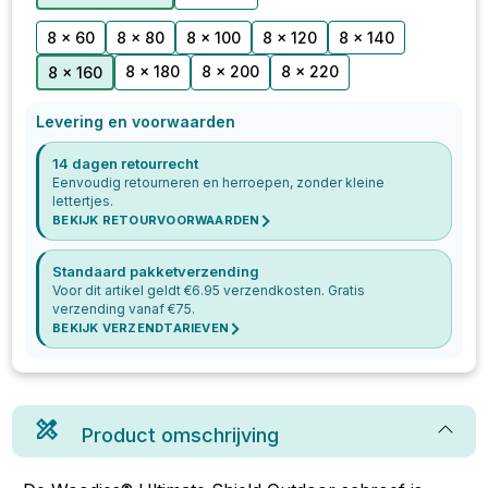
8 x 60
8 x 80
8 x 100
8 x 120
8 x 140
8 x 180
8 x 200
8 x 220
8 x 160
Levering en voorwaarden
14 dagen retourrecht
Eenvoudig retourneren en herroepen, zonder kleine
lettertjes.
BEKIJK RETOURVOORWAARDEN
Standaard pakketverzending
Voor dit artikel geldt €
6.95
verzendkosten. Gratis
verzending vanaf €
75
.
BEKIJK VERZENDTARIEVEN
Product omschrijving