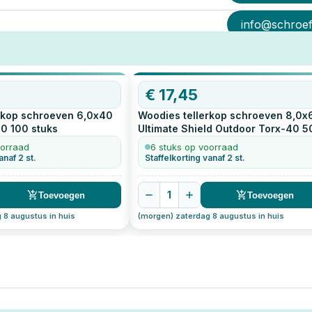
info@schroef-
€
17,45
rkop schroeven 6,0x40
Woodies tellerkop schroeven 8,0x
30
100
stuks
Ultimate Shield Outdoor Torx-40
5
stuks
oorraad
6 stuks op voorraad
anaf 2 st.
Staffelkorting vanaf 2 st.
1
Toevoegen
Toevoegen
 8 augustus in huis
(morgen) zaterdag 8 augustus in huis