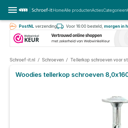
Home
Alle producten
Acties
Categorieen
PostNL
verzending
Voor 16:00 besteld,
morgen in h
Schroef-it.nl
/
Schroeven
/
Tellerkop schroeven voor s
Woodies tellerkop schroeven 8,0x160