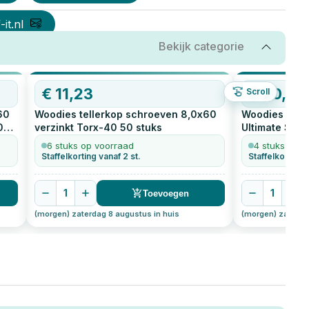
it.nl
Bekijk categorie
€
11,23
€
20,32
Scroll
60
Woodies tellerkop schroeven 8,0x60
Woodies tell
0
verzinkt Torx-40
50
stuks
Ultimate Shi
stuks
6 stuks op voorraad
4 stuks op v
Staffelkorting vanaf 2 st.
Staffelkorting 
1
1
Toevoegen
(morgen) zaterdag 8 augustus in huis
(morgen) zaterda