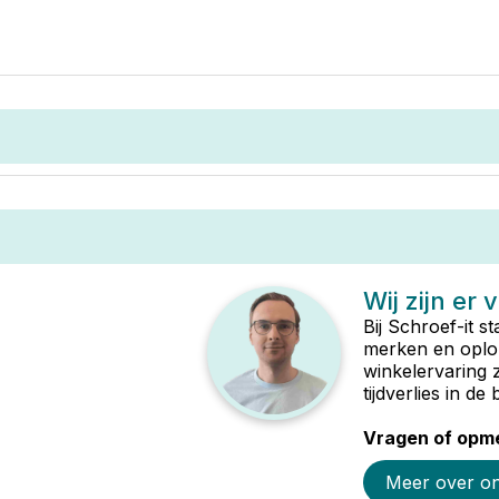
Wij zijn er 
Bij Schroef-it s
merken en oplop
winkelervaring 
tijdverlies in d
Vragen of opme
Meer over o