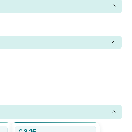
€
3,15