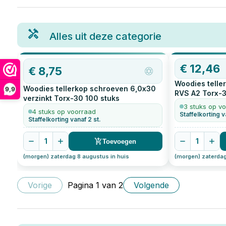
Alles uit deze categorie
€
12,46
€
8,75
Woodies telle
Woodies tellerkop schroeven 6,0x30
9,9
RVS A2 Torx-
verzinkt Torx-30
100
stuks
3 stuks op v
4 stuks op voorraad
Staffelkorting v
Staffelkorting vanaf 2 st.
1
1
Toevoegen
(morgen) zaterdag 8 augustus in huis
(morgen) zaterdag
Vorige
Pagina
1
van
2
Volgende