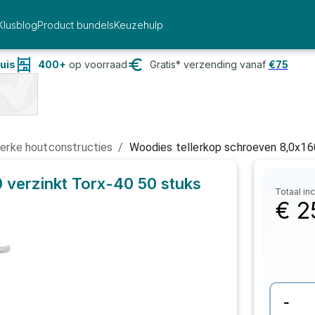
Klusblog
Product bundels
Keuzehulp
uis
400+
op voorraad
Gratis* verzending vanaf
€
75
terke houtconstructies
/
Woodies tellerkop schroeven 8,0x16
 verzinkt Torx-40
50 stuks
Totaal inc
€
2
-