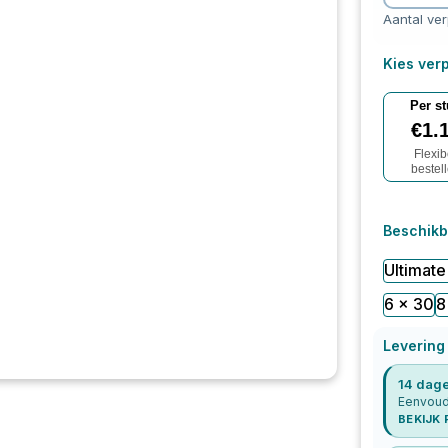
Aantal ve
Kies verp
Per s
€
1.
Flexib
bestel
Beschikb
Ultimate
6 x 30
8
Levering
14 dage
Eenvoudi
BEKIJK