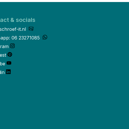
act & socials
schroef-it.nl
app: 06 23271085
gram
est
be
din