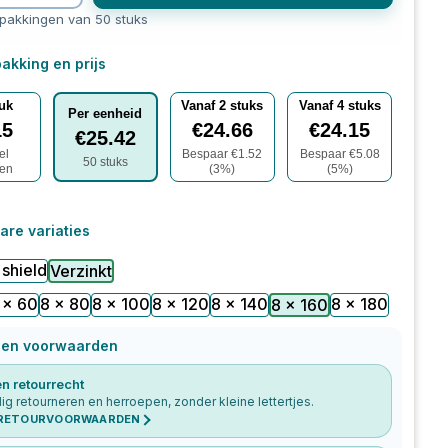
rpakkingen van 50 stuks
akking en prijs
tuk
Vanaf
2
stuks
Vanaf
4
stuks
Per eenheid
15
€
24.66
€
24.15
€
25.42
el
Bespaar €
1.52
Bespaar €
5.08
50
stuks
len
(
3
%)
(
5
%)
are variaties
 shield
Verzinkt
 x 60
8 x 80
8 x 100
8 x 120
8 x 140
8 x 180
8 x 160
 en voorwaarden
n retourrecht
g retourneren en herroepen, zonder kleine lettertjes.
 RETOURVOORWAARDEN