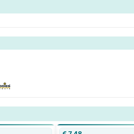
€
7,48