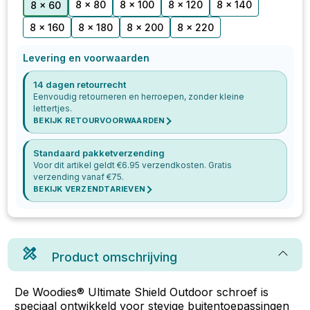
8 x 80
8 x 100
8 x 120
8 x 140
8 x 60
8 x 160
8 x 180
8 x 200
8 x 220
Levering en voorwaarden
14 dagen retourrecht
Eenvoudig retourneren en herroepen, zonder kleine
lettertjes.
BEKIJK RETOURVOORWAARDEN
Standaard pakketverzending
Voor dit artikel geldt €
6.95
verzendkosten. Gratis
verzending vanaf €
75
.
BEKIJK VERZENDTARIEVEN
Product omschrijving
De Woodies® Ultimate Shield Outdoor schroef is
speciaal ontwikkeld voor stevige buitentoepassingen