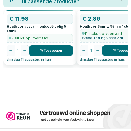
Bijpassende producten
€
11,98
€
2,86
Houtboor assortimentset 5 delig
5
Houtboor 6mm x 95mm
1
stu
stuks
11 stuks op voorraad
2 stuks op voorraad
Staffelkorting vanaf 2 st.
1
1
Toevoegen
Toevoe
dinsdag 11 augustus in huis
dinsdag 11 augustus in huis