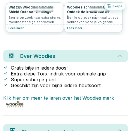
Swipe
Wat zijn Woodies Ultimate
Woodies schroeven kopen?
112
5.0
206
4.9
Shield Outdoor Coatings?
Ontdek de kracht van dit
innovatieve merk
Ben je op zoek naar extra sterke,
Ben je op zoek naar kwalitatieve
roestbestendige schroeven
schroeven voor je volgende
voor buitengebruik of vochtige
klus? Grote kans dat je dan
Lees meer
Lees meer
omstandigheden? Dan kom je al
uitkomt bij Woodies® Ultimate.
snel uit bij de Woodies Ultimate
Deze innovatieve schroeven zijn
Shield schroeven. Maar wat is
populair bij vakmensen én doe-
de Ultimate Shield eigenlijk?
het-zelvers. In dit artikel lees je
Woodies Ultimate Shield is een
waarom Woodies zo’n slimme
geavanceerde beschermlaag die
keuze is.
Over
Woodies
speciaal ontwikkeld is om
schroeven langdurig te
beschermen tegen roest,
Gratis bitje in iedere doos!
slijtage en beschadiging. Dankzij
Extra diepe Torx-indruk voor optimale grip
deze coating zijn Woodies
Super scherpe punt
schroeven sterker, duurzamer
en betrouwbaarder dan veel
Geschikt zijn voor bijna iedere houtsoort
standaard RVS-alternatieven.
Klik hier om meer te leren over het
Woodies
merk