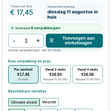
Totaal incl. btw
Verwachte levering
€
17,45
dinsdag 11 augustus in
huis
6
verpakkingen
Voorraad:
Toevoegen aan
-
+
winkelwagen
Aantal verpakkingen van 50 stuks
Kies verpakking en prijs
Per eenheid
Vanaf
2
stuks
Vanaf
4
stuks
€
17.45
€
16.93
€
16.58
50
stuks
Bespaar €
1.04
(
3
%)
Bespaar €
3.48
(
5
%)
Beschikbare variaties
Verzinkt
Ultimate shield