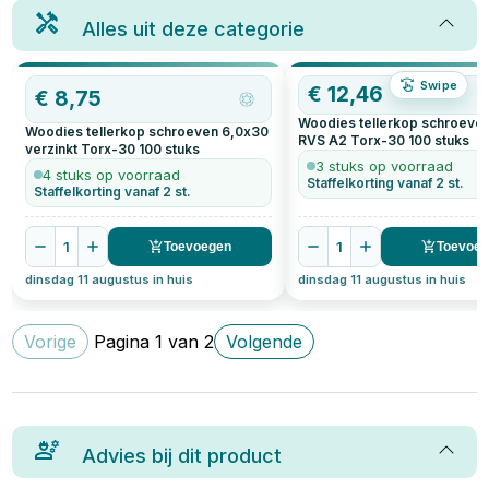
Alles uit deze categorie
Swipe
€
12,46
€
8,75
Woodies tellerkop schroeve
Woodies tellerkop schroeven 6,0x30
RVS A2 Torx-30
100
stuks
verzinkt Torx-30
100
stuks
3 stuks op voorraad
4 stuks op voorraad
Staffelkorting vanaf 2 st.
Staffelkorting vanaf 2 st.
1
1
Toevoegen
Toevoe
dinsdag 11 augustus in huis
dinsdag 11 augustus in huis
Vorige
Pagina
1
van
2
Volgende
Advies bij dit product