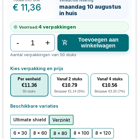
Verwachte levering
€
11,36
maandag 10 augustus
in huis
4
verpakkingen
Voorraad:
Toevoegen aan
-
+
winkelwagen
Aantal verpakkingen van 50 stuks
Kies verpakking en prijs
Per eenheid
Vanaf
2
stuks
Vanaf
4
stuks
€
11.36
€
10.79
€
10.56
50
stuks
Bespaar €
1.14
(
5
%)
Bespaar €
3.20
(
7
%)
Beschikbare variaties
Ultimate shield
Verzinkt
6 x 30
8 x 60
8 x 100
8 x 120
8 x 80