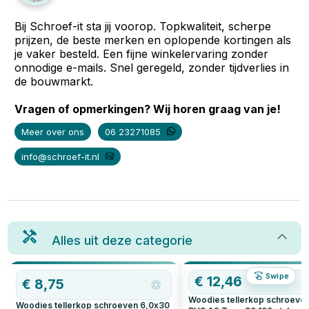
Bij Schroef-it sta jij voorop. Topkwaliteit, scherpe
prijzen, de beste merken en oplopende kortingen als
je vaker besteld. Een fijne winkelervaring zonder
onnodige e-mails. Snel geregeld, zonder tijdverlies in
de bouwmarkt.
Vragen of opmerkingen? Wij horen graag van je!
Meer over ons
06 23271085
info@schroef-it.nl
Alles uit deze categorie
Swipe
€
12,46
€
8,75
Woodies tellerkop schroeve
Woodies tellerkop schroeven 6,0x30