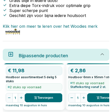
Gratis bitje in iedere doos!
Extra diepe Torx-indruk voor optimale grip
Super scherpe punt
Geschikt zijn voor bijna iedere houtsoort
Klik hier om meer te leren over het
Woodies
merk
Bijpassende producten
€
11,98
€
2,86
Houtboor assortimentset 5 delig
5
Houtboor 6mm x 95mm
1
stu
stuks
11 stuks op voorraad
2 stuks op voorraad
Staffelkorting vanaf 2 st.
1
1
Toevoegen
Toevoe
maandag 10 augustus in huis
maandag 10 augustus in huis