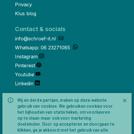
Privacy
Klus blog
Contact & socials
info@schroef-it.nl
Whatsapp: 06 23271085
Instagram
Pinterest
Youtube
Linkedin
Over ons
Wij en derde partijen, maken op deze website
gebruik van cookies. We gebruiken cookies voor
Schroef-it is een handelsnaam van
het bijhouden van statistieken, om voorkeuren
NewFeather B.V. geregisteerd onder KVK
op te slaan maar ook voor marketing
nummer 91702593 met BTW-
doeleinden. Door op accepteren en doorgaan te
identificatienummer NL865743009B01.
klikken, ga je akkoord met het gebruik van alle