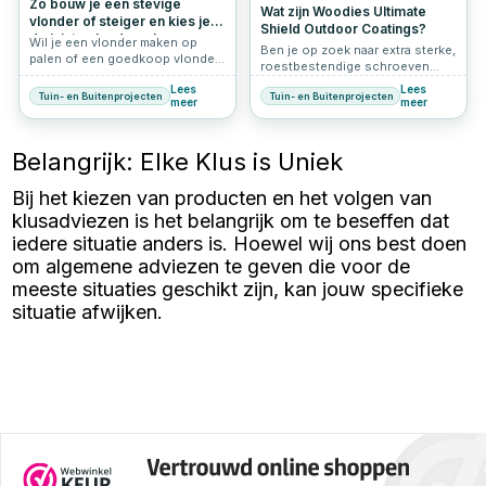
Zo bouw je een stevige
Wat zijn Woodies Ultimate
vlonder of steiger en kies je
Shield Outdoor Coatings?
de juiste vlonderschroeven
Wil je een vlonder maken op
Ben je op zoek naar extra sterke,
palen of een goedkoop vlonder
roestbestendige schroeven
maken voor je tuin? Dan is het
voor buitengebruik of vochtige
Lees
Lees
belangrijk om de juiste aanpak
Tuin- en Buitenprojecten
Tuin- en Buitenprojecten
omstandigheden? Dan kom je al
meer
meer
en materialen te kiezen. Een
snel uit bij de Woodies Ultimate
vlonder in de tuin of een terras
Shield schroeven. Maar wat is
van hout aanleggen biedt niet
de Ultimate Shield eigenlijk?
Belangrijk: Elke Klus is Uniek
alleen een stijlvolle uitstraling,
Woodies Ultimate Shield is een
maar ook extra gebruiksruimte.
geavanceerde beschermlaag die
Omdat vlonders en steigers
Bij het kiezen van producten en het volgen van
speciaal ontwikkeld is om
continu worden blootgesteld
schroeven langdurig te
klusadviezen is het belangrijk om te beseffen dat
aan weersinvloeden, zijn
beschermen tegen roest,
roestvrije schroeven essentieel
iedere situatie anders is. Hoewel wij ons best doen
slijtage en beschadiging. Dankzij
voor een lange levensduur. In dit
deze coating zijn Woodies
om algemene adviezen te geven die voor de
artikel ontdek je hoe je
schroeven sterker, duurzamer
meeste situaties geschikt zijn, kan jouw specifieke
eenvoudig een vlonder in je tuin
en betrouwbaarder dan veel
maakt en wat je nodig hebt om
situatie afwijken.
standaard RVS-alternatieven.
jouw project tot een succes te
maken.