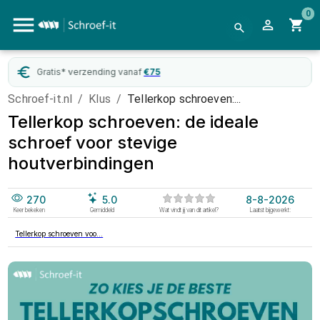
0
Gratis* verzending vanaf
€
75
Schroef-it.nl
/
Klus
/
Tellerkop schroeven:...
Tellerkop schroeven: de ideale
schroef voor stevige
houtverbindingen
270
5.0
8-8-2026
Keer bekeken
Gemiddeld
Wat vindt jij van dit artikel?
Laatst bijgewerkt:
Tellerkop schroeven voo...