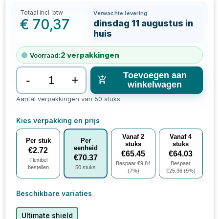
Totaal incl. btw
Verwachte levering
€
70,37
dinsdag 11 augustus in
huis
2
verpakkingen
Voorraad:
Toevoegen aan
-
+
winkelwagen
Aantal verpakkingen van 50 stuks
Kies verpakking en prijs
Vanaf
2
Vanaf
4
Per stuk
Per
stuks
stuks
eenheid
€
2.72
€
65.45
€
64.03
€
70.37
Flexibel
Bespaar €
9.84
Bespaar
bestellen
50
stuks
(
7
%)
€
25.36
(
9
%)
Beschikbare variaties
Ultimate shield