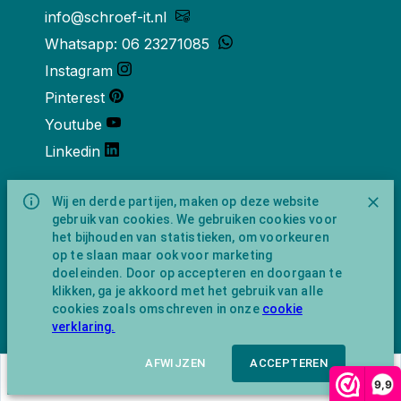
info@schroef-it.nl
Whatsapp: 06 23271085
Instagram
Pinterest
Youtube
Linkedin
Over ons
Wij en derde partijen, maken op deze website
gebruik van cookies. We gebruiken cookies voor
Schroef-it is een handelsnaam van
het bijhouden van statistieken, om voorkeuren
NewFeather B.V. geregisteerd onder KVK
op te slaan maar ook voor marketing
nummer 91702593 met BTW-
doeleinden. Door op accepteren en doorgaan te
identificatienummer NL865743009B01.
klikken, ga je akkoord met het gebruik van alle
Postadres Amsterdamseweg 91 1422 AC
cookies zoals omschreven in onze
cookie
Uithoorn (geen bezoekadres).
verklaring.
AFWIJZEN
ACCEPTEREN
€
70,37
In winkelwagen
9,9