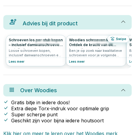
Advies bij dit product
Swipe
Schroeven los per stuk kopen
Woodies schroeven kopen?
Wat
63
0.0
206
4.9
– inclusief damwanschroeven
Ontdek de kracht van dit
Sh
en tellerkopschroeven per
innovatieve merk
Losse schroeven kopen,
Ben je op zoek naar kwalitatieve
Ben
stuk
inclusief damwanschroeven en
schroeven voor je volgende
roe
tellerkopschroeven per stuk
klus? Grote kans dat je dan
voo
Lees meer
Lees meer
Lee
kopen. Vind de juiste maat voor
uitkomt bij Woodies® Ultimate.
oms
elke klus bij Schroef-it, jouw
Deze innovatieve schroeven zijn
sne
online DIY-specialist
populair bij vakmensen én doe-
Shi
het-zelvers. In dit artikel lees je
de 
waarom Woodies zo’n slimme
Woo
keuze is.
gea
Over
Woodies
spe
sch
bes
Gratis bitje in iedere doos!
sli
Extra diepe Torx-indruk voor optimale grip
dez
Super scherpe punt
sch
en 
Geschikt zijn voor bijna iedere houtsoort
sta
Klik hier om meer te leren over het
Woodies
merk