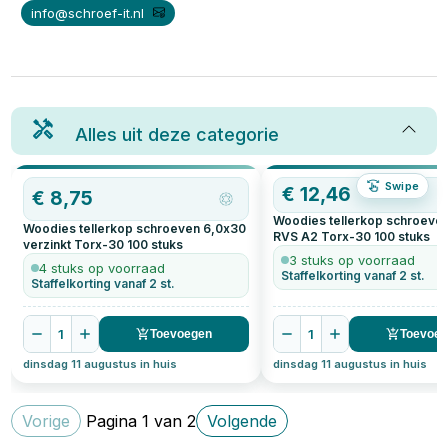
info@schroef-it.nl
Alles uit deze categorie
Swipe
€
12,46
€
8,75
Woodies tellerkop schroeve
Woodies tellerkop schroeven 6,0x30
RVS A2 Torx-30
100
stuks
verzinkt Torx-30
100
stuks
3 stuks op voorraad
4 stuks op voorraad
Staffelkorting vanaf 2 st.
Staffelkorting vanaf 2 st.
1
1
Toevoegen
Toevoe
dinsdag 11 augustus in huis
dinsdag 11 augustus in huis
Vorige
Pagina
1
van
2
Volgende