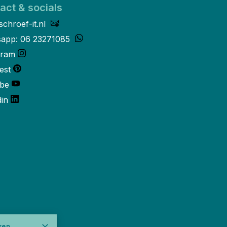
act & socials
schroef-it.nl
app: 06 23271085
gram
est
be
din
ken