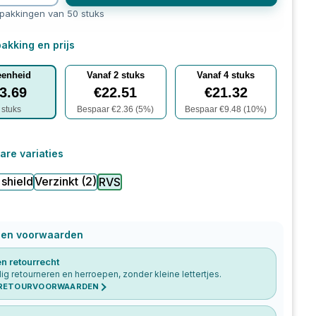
rpakkingen van 50 stuks
akking en prijs
eenheid
Vanaf
2
stuks
Vanaf
4
stuks
3.69
€
22.51
€
21.32
stuks
Bespaar €
2.36
(
5
%)
Bespaar €
9.48
(
10
%)
are variaties
 shield
Verzinkt
(2)
RVS
 en voorwaarden
n retourrecht
g retourneren en herroepen, zonder kleine lettertjes.
 RETOURVOORWAARDEN