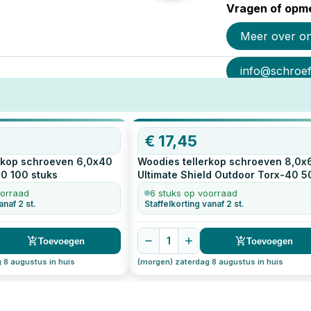
Vragen of opme
Meer over o
info@schroef-
€
17,45
rkop schroeven 6,0x40
Woodies tellerkop schroeven 8,0x
30
100
stuks
Ultimate Shield Outdoor Torx-40
5
stuks
oorraad
6 stuks op voorraad
anaf 2 st.
Staffelkorting vanaf 2 st.
1
Toevoegen
Toevoegen
 8 augustus in huis
(morgen) zaterdag 8 augustus in huis