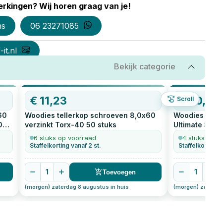
rkingen? Wij horen graag van je!
ns
06 23271085
it.nl
Bekijk categorie
€
11,23
€
20,32
Scroll
60
Woodies tellerkop schroeven 8,0x60
Woodies tell
0
verzinkt Torx-40
50
stuks
Ultimate Shi
stuks
6 stuks op voorraad
4 stuks op v
Staffelkorting vanaf 2 st.
Staffelkorting 
1
1
Toevoegen
(morgen) zaterdag 8 augustus in huis
(morgen) zaterda