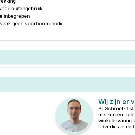
rekking
voor buitengebruik
je inbegrepen
en vaak geen voorboren nodig
Wij zijn er 
Bij Schroef-it s
merken en oplop
winkelervaring 
tijdverlies in d