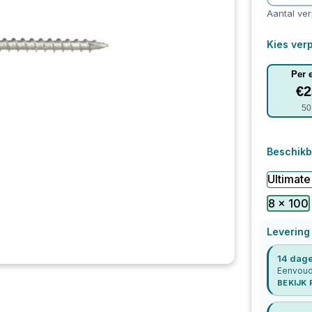
Aantal ve
Kies verp
Per 
€
2
50
Beschikb
Ultimate
8 x 100
Levering
14 dage
Eenvoudi
BEKIJK