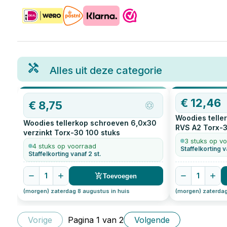
Alles uit deze categorie
€
12,46
€
8,75
Woodies telle
Woodies tellerkop schroeven 6,0x30
RVS A2 Torx-
verzinkt Torx-30
100
stuks
3 stuks op v
4 stuks op voorraad
Staffelkorting v
Staffelkorting vanaf 2 st.
1
1
Toevoegen
(morgen) zaterdag 8 augustus in huis
(morgen) zaterdag
Vorige
Pagina
1
van
2
Volgende