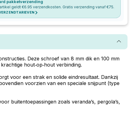
ard pakketverzending
artikel geldt €
6.95
verzendkosten. Gratis verzending vanaf €
75
.
 VERZENDTARIEVEN
constructies. Deze schroef van 8 mm dik en 100 mm
krachtige hout‑op‑hout verbinding.
gt voor een strak en solide eindresultaat. Dankzij
s bovendien voorzien van een speciale snijpunt (type
voor buitentoepassingen zoals veranda’s, pergola’s,