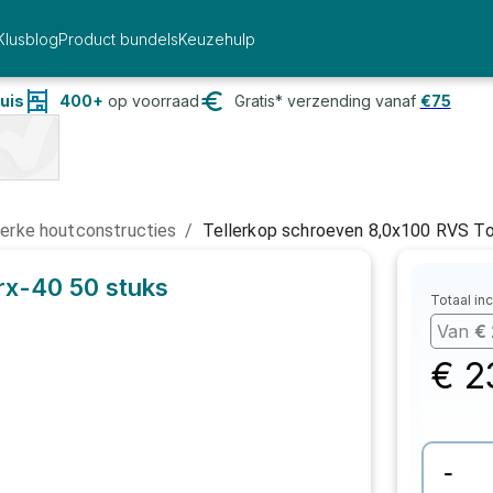
Klusblog
Product bundels
Keuzehulp
uis
400+
op voorraad
Gratis* verzending vanaf
€
75
terke houtconstructies
/
Tellerkop schroeven 8,0x100 RVS T
rx-40
50 stuks
Totaal inc
Van
€
€
2
-