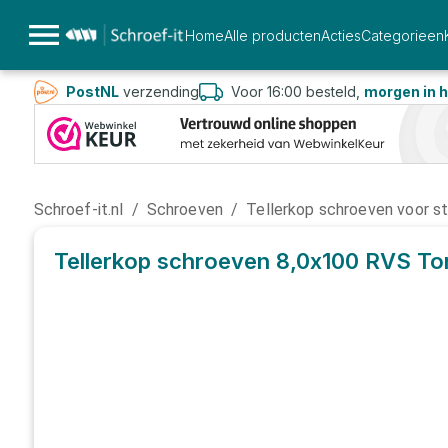
Home
Alle producten
Acties
Categorieen
PostNL
verzending
Voor 16:00 besteld,
morgen in h
Schroef-it.nl
/
Schroeven
/
Tellerkop schroeven voor s
Tellerkop schroeven 8,0x100 RVS To