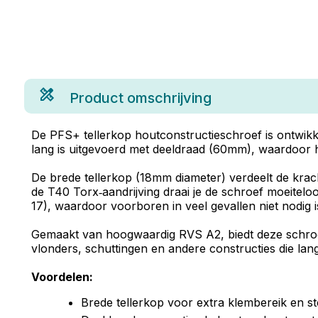
Product omschrijving
De PFS+ tellerkop houtconstructieschroef is ontwik
lang is uitgevoerd met deeldraad (60mm), waardoor h
De brede tellerkop (18mm diameter) verdeelt de krach
de T40 Torx‑aandrijving draai je de schroef moeiteloo
17), waardoor voorboren in veel gevallen niet nodig i
Gemaakt van hoogwaardig RVS A2, biedt deze schroef u
vlonders, schuttingen en andere constructies die la
Voordelen:
Brede tellerkop voor extra klembereik en st