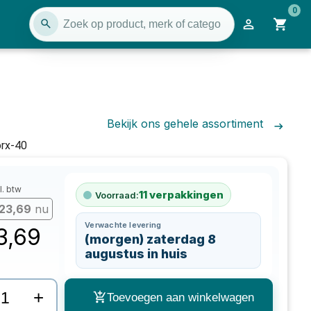
0
Bekijk ons gehele assortiment
orx-40
l. btw
11
verpakkingen
Voorraad:
23,69
nu
Verwachte levering
3,69
(morgen) zaterdag 8
augustus in huis
+
Toevoegen aan winkelwagen