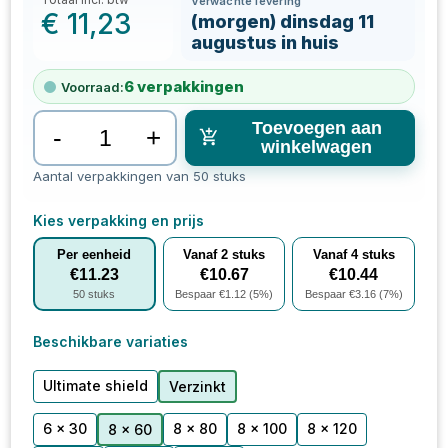
Verwachte levering
€
11,23
(morgen) dinsdag 11
augustus in huis
6
verpakkingen
Voorraad:
Toevoegen aan
-
+
winkelwagen
Aantal verpakkingen van 50 stuks
Kies verpakking en prijs
Per eenheid
Vanaf
2
stuks
Vanaf
4
stuks
€
11.23
€
10.67
€
10.44
50
stuks
Bespaar €
1.12
(
5
%)
Bespaar €
3.16
(
7
%)
Beschikbare variaties
Ultimate shield
Verzinkt
6 x 30
8 x 80
8 x 100
8 x 120
8 x 60