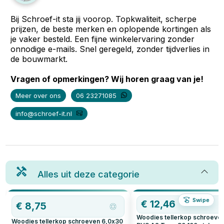
Bij Schroef-it sta jij voorop. Topkwaliteit, scherpe
prijzen, de beste merken en oplopende kortingen als
je vaker besteld. Een fijne winkelervaring zonder
onnodige e-mails. Snel geregeld, zonder tijdverlies in
de bouwmarkt.
Vragen of opmerkingen? Wij horen graag van je!
Meer over ons
06 23271085
info@schroef-it.nl
Alles uit deze categorie
Swipe
€
12,46
€
8,75
Woodies tellerkop schroeve
Woodies tellerkop schroeven 6,0x30