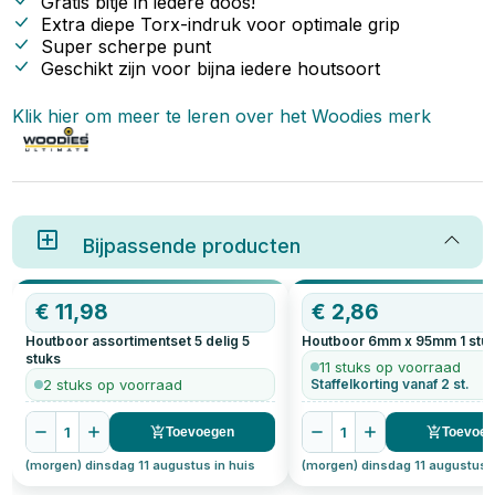
Gratis bitje in iedere doos!
Extra diepe Torx-indruk voor optimale grip
Super scherpe punt
Geschikt zijn voor bijna iedere houtsoort
Klik hier om meer te leren over het
Woodies
merk
Bijpassende producten
€
11,98
€
2,86
Houtboor assortimentset 5 delig
5
Houtboor 6mm x 95mm
1
stu
stuks
11 stuks op voorraad
2 stuks op voorraad
Staffelkorting vanaf 2 st.
1
1
Toevoegen
Toevoe
(morgen) dinsdag 11 augustus in huis
(morgen) dinsdag 11 augustus i