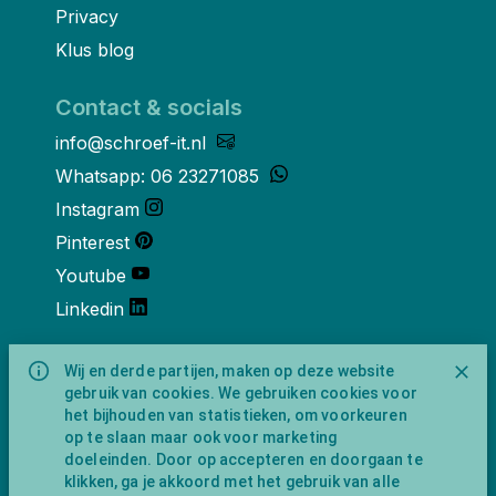
Privacy
Klus blog
Contact & socials
info@schroef-it.nl
Whatsapp: 06 23271085
Instagram
Pinterest
Youtube
Linkedin
Over ons
Wij en derde partijen, maken op deze website
gebruik van cookies. We gebruiken cookies voor
Schroef-it is een handelsnaam van
het bijhouden van statistieken, om voorkeuren
NewFeather B.V. geregisteerd onder KVK
op te slaan maar ook voor marketing
nummer 91702593 met BTW-
doeleinden. Door op accepteren en doorgaan te
identificatienummer NL865743009B01.
klikken, ga je akkoord met het gebruik van alle