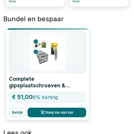
huis
huis
Bundel en bespaar
Complete
gipsplaatschroeven &
stanleymes set – direct klaar
€
51,00
8
% korting
voor montage
Bekijk
Voeg toe aan kar
Lees ook