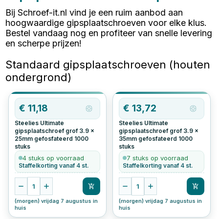
Bij Schroef-it.nl vind je een ruim aanbod aan
hoogwaardige gipsplaatschroeven voor elke klus.
Bestel vandaag nog en profiteer van snelle levering
en scherpe prijzen!
Standaard gipsplaatschroeven (houten
ondergrond)
€
11,18
€
13,72
Steelies Ultimate
Steelies Ultimate
gipsplaatschroef grof 3.9 x
gipsplaatschroef grof 3.9 x
25mm gefosfateerd
1000
35mm gefosfateerd
1000
stuks
stuks
4 stuks op voorraad
7 stuks op voorraad
Staffelkorting vanaf 4 st.
Staffelkorting vanaf 4 st.
1
1
(morgen) vrijdag 7 augustus in
(morgen) vrijdag 7 augustus in
huis
huis