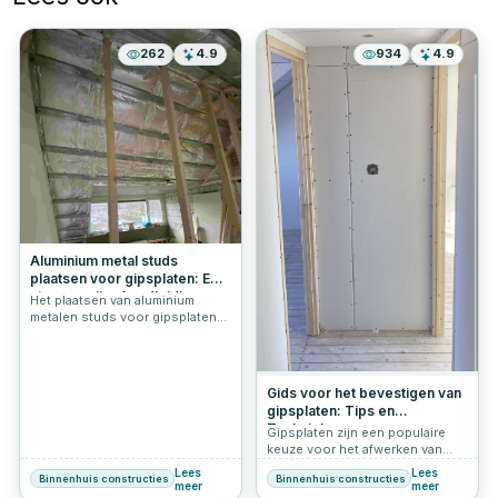
262
4.9
934
4.9
Aluminium metal studs
plaatsen voor gipsplaten: Een
stapsgewijze handleiding
Het plaatsen van aluminium
metalen studs voor gipsplaten
is een cruciale stap bij het
creëren van stevige en
duurzame binnenmuren en
plafonds. Het proces vereist
Gids voor het bevestigen van
precisie en zorgvuldige planning
gipsplaten: Tips en
om ervoor te zorgen dat de
Technieken
Gipsplaten zijn een populaire
constructie solide en veilig is.
keuze voor het afwerken van
binnenmuren en plafonds
Lees
Lees
Binnenhuis constructies
Binnenhuis constructies
vanwege hun veelzijdigheid en
meer
meer