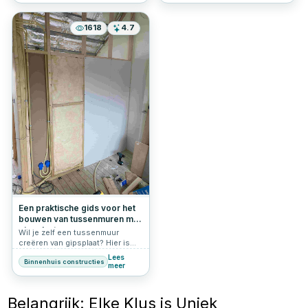
eenvoudige installatie. Hier een
kort overzicht van hoe je
gipsplaten kunt bevestigen.
1618
4.7
Een praktische gids voor het
bouwen van tussenmuren met
gipsplaat
Wil je zelf een tussenmuur
creëren van gipsplaat? Hier is
een handige gids voor het
Lees
Binnenhuis constructies
maken van een scheidingswand
meer
op zolder om twee aparte
kamers te realiseren.
Belangrijk: Elke Klus is Uniek