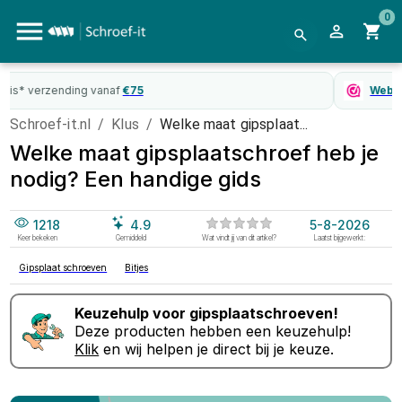
0
WebwinkelKeur
gecertificeerd
Schroef-it.nl
/
Klus
/
Welke maat gipsplaat...
Welke maat gipsplaatschroef heb je
nodig? Een handige gids
1218
4.9
5-8-2026
Keer bekeken
Gemiddeld
Wat vindt jij van dit artikel?
Laatst bijgewerkt:
Gipsplaat schroeven
Bitjes
Keuzehulp voor
gipsplaatschroeven
!
Deze producten hebben een keuzehulp!
Klik
en wij helpen je direct bij je keuze.