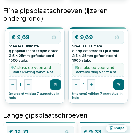
Fijne gipsplaatschroeven (ijzeren
ondergrond)
€
9,69
€
9,69
Steelies Ultimate
Steelies Ultimate
gipsplaatschroef fijne draad
gipsplaatschroef fijn draad
3.5 x 25mm gefosfateerd
3.5 x 35mm gefosfateerd
1000
stuks
1000
stuks
7 stuks op voorraad
5 stuks op voorraad
Staffelkorting vanaf 4 st.
Staffelkorting vanaf 4 st.
1
1
(morgen) vrijdag 7 augustus in
(morgen) vrijdag 7 augustus in
huis
huis
Lange gipsplaatschroeven
Swipe
€
12,71
€
9,33