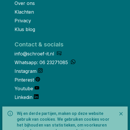
Over ons
Klachten
Privacy
Klus blog
Contact & socials
info@schroef-it.nl
Whatsapp: 06 23271085
Instagram
Pinterest
Youtube
Linkedin
Over ons
Wij en derde partijen, maken op deze website
gebruik van cookies. We gebruiken cookies voor
Schroef-it is een handelsnaam van
het bijhouden van statistieken, om voorkeuren
NewFeather B.V. geregisteerd onder KVK