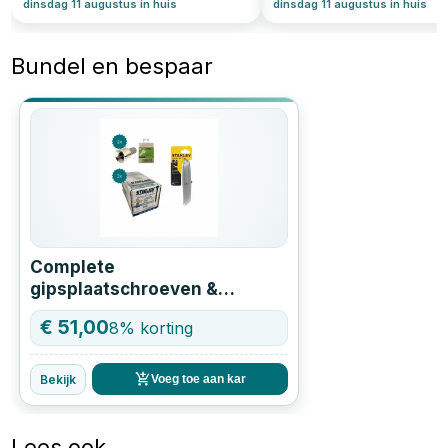
dinsdag 11 augustus in huis
dinsdag 11 augustus in huis
Bundel en bespaar
Complete
gipsplaatschroeven &
stanleymes set – direct klaar
€
51,00
8
% korting
voor montage
Bekijk
Voeg toe aan kar
Lees ook