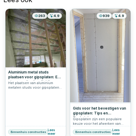
263
4.9
939
4.9
Aluminium metal studs
plaatsen voor gipsplaten: Een
stapsgewijze handleiding
Het plaatsen van aluminium
metalen studs voor gipsplaten
is een cruciale stap bij het
creëren van stevige en
duurzame binnenmuren en
plafonds. Het proces vereist
Gids voor het bevestigen van
precisie en zorgvuldige planning
gipsplaten: Tips en
om ervoor te zorgen dat de
Technieken
Gipsplaten zijn een populaire
constructie solide en veilig is.
keuze voor het afwerken van
binnenmuren en plafonds
Lees
Lees
Binnenhuis constructies
Binnenhuis constructies
vanwege hun veelzijdigheid en
meer
meer