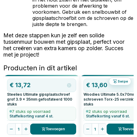
problemen voor de afwerking te
voorkomen. Gebruik een snelbouwbit of
gipsplaatschroefbit om de schroeven op de
juiste diepte te brengen.
Met deze stappen kun je zelf een solide
tussenmuur bouwen met gipsplaat, perfect voor
het creëren van extra kamers op zolder. Succes
met je project!
Producten in dit artikel
Swipe
€
13,72
€
13,60
Steelies Ultimate gipsplaatschroef
Woodies Ultimate 5.0x70mm
grof 3.9 x 35mm gefosfateerd
1000
schroeven Torx-25 verzinkt
stuks
stuks
7 stuks op voorraad
2 stuks op voorraad
Staffelkorting vanaf 4 st.
Staffelkorting vanaf 6 st.
1
1
Toevoegen
Toevoe