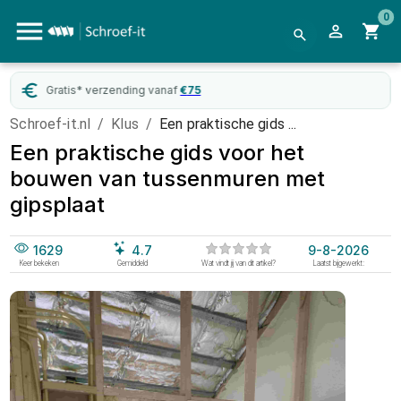
0
Gratis* verzending vanaf
€
75
Schroef-it.nl
/
Klus
/
Een praktische gids ...
Een praktische gids voor het
bouwen van tussenmuren met
gipsplaat
1629
4.7
9-8-2026
Keer bekeken
Gemiddeld
Wat vindt jij van dit artikel?
Laatst bijgewerkt: