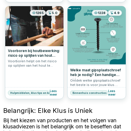
eenvoudige installatie. Hier een
kort overzicht van hoe je
gipsplaten kunt bevestigen.
1265
5.0
1228
4.9
Voorboren bij houtbewerking:
risico op splijten van hout
verminderen
Voorboren helpt om het risico
op splijten van het hout te
verminderen, vooral bij zachtere
Welke maat gipsplaatschroef
houtsoorten zoals grenen of
heb je nodig? Een handige
vuren. Het biedt ook meer
gids
Ontdek welke gipsplaatschroef
controle over de plaatsing van
het beste is voor jouw klus.
de schroef.
Leer alles over lengte,
Lees
Lees
Hulpmiddelen, klus tips en keuzehulp
Binnenhuis constructies
draadtype, schroefkop en
meer
meer
ondergrond. Handige tips van
Schroef-it!
Belangrijk: Elke Klus is Uniek
Bij het kiezen van producten en het volgen van
klusadviezen is het belangrijk om te beseffen dat