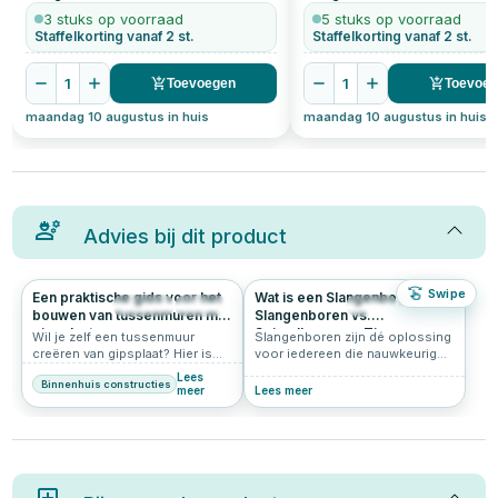
3 stuks op voorraad
5 stuks op voorraad
Staffelkorting vanaf 2 st.
Staffelkorting vanaf 2 st.
1
1
Toevoegen
Toevoe
maandag 10 augustus in huis
maandag 10 augustus in huis
Advies bij dit product
Swipe
Een praktische gids voor het
Wat is een Slangenboor?
1624
4.7
515
5.0
bouwen van tussenmuren met
Slangenboren vs.
gipsplaat
Spiraalboren en Tips voor
Wil je zelf een tussenmuur
Slangenboren zijn dé oplossing
Hardhout
creëren van gipsplaat? Hier is
voor iedereen die nauwkeurig
een handige gids voor het
en diep in hout wil boren. Of je
Lees
Binnenhuis constructies
maken van een scheidingswand
nu werkt met zachthout of
meer
Lees meer
op zolder om twee aparte
hardhout, deze speciale
kamers te realiseren.
houtboren zorgen voor een
efficiënte spaanafvoer en
minimale inspanning. In deze
gids ontdek je wat een
slangenboor is, hoe deze zich