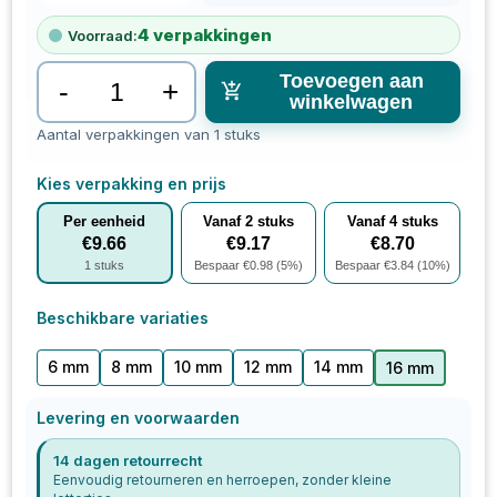
4
verpakkingen
Voorraad:
Toevoegen aan
-
+
winkelwagen
Aantal verpakkingen van 1 stuks
Kies verpakking en prijs
Per eenheid
Vanaf
2
stuks
Vanaf
4
stuks
€
9.66
€
9.17
€
8.70
1
stuks
Bespaar €
0.98
(
5
%)
Bespaar €
3.84
(
10
%)
Beschikbare variaties
6 mm
8 mm
10 mm
12 mm
14 mm
16 mm
Levering en voorwaarden
14 dagen retourrecht
Eenvoudig retourneren en herroepen, zonder kleine