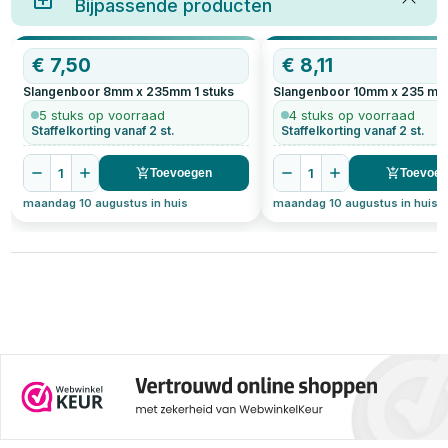
Bijpassende producten
verhoudt tot een spiraalboor en
waar je op moet letten bij het
boren in hardhout. Daarnaast
geven we praktische tips voor
€
7,50
€
8,11
het kiezen van de juiste
slangenboor voor jouw klus.
Slangenboor 8mm x 235mm
1
stuks
Slangenboor 10mm x 235 m
5 stuks op voorraad
4 stuks op voorraad
Staffelkorting vanaf 2 st.
Staffelkorting vanaf 2 st.
1
1
Toevoegen
Toevoe
maandag 10 augustus in huis
maandag 10 augustus in huis