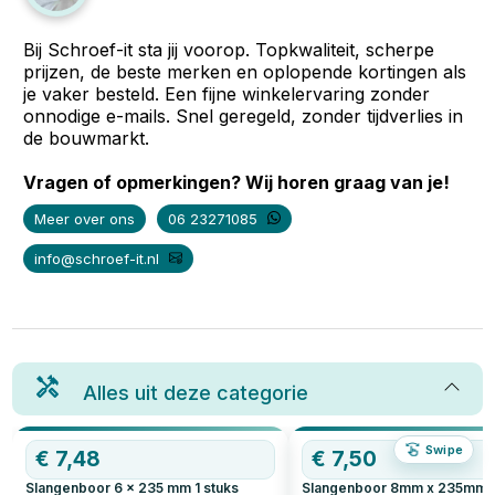
Bij Schroef-it sta jij voorop. Topkwaliteit, scherpe
prijzen, de beste merken en oplopende kortingen als
je vaker besteld. Een fijne winkelervaring zonder
onnodige e-mails. Snel geregeld, zonder tijdverlies in
de bouwmarkt.
Vragen of opmerkingen? Wij horen graag van je!
Meer over ons
06 23271085
info@schroef-it.nl
Alles uit deze categorie
Swipe
€
7,48
€
7,50
Slangenboor 6 x 235 mm
1
stuks
Slangenboor 8mm x 235mm