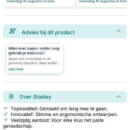
maandag 10 augustus in huis
maandag 10 augustus in huis
Advies bij dit product
Alles over zagen: welke zaag
992
2.0
gebruik je waarvoor?
Zagen zijn onmisbaar in de
gereedschapskist. Maar welke
zagen zijn er precies, en welke
Lees meer
zaag gebruik je voor wat? Er
bestaan talloze soorten zagen,
elk ontworpen voor specifieke
klussen zoals het zagen van
hout, metaal, gipsplaten of zelfs
gasbeton. In dit artikel ontdek je
Over
Stanley
een overzicht van de
belangrijkste soorten zagen en
leer je precies waarvoor je ze
Topkwaliteit: Gemaakt om lang mee te gaan.
gebruikt, zodat je altijd de juiste
Innovatief: Slimme en ergonomische ontwerpen.
keuze maakt voor jouw project.
Veelzijdig aanbod: Voor elke klus het juiste
gereedschap.