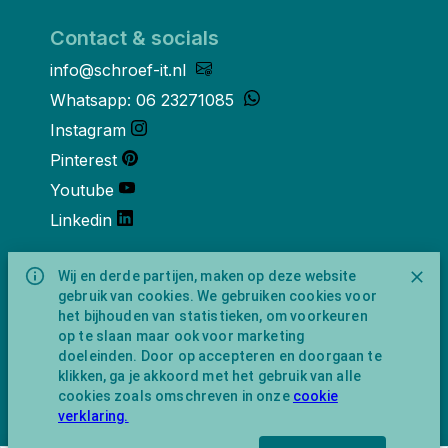
Contact & socials
info@schroef-it.nl
Whatsapp: 06 23271085
Instagram
Pinterest
Youtube
Linkedin
Over ons
Wij en derde partijen, maken op deze website
gebruik van cookies. We gebruiken cookies voor
Schroef-it is een handelsnaam van
het bijhouden van statistieken, om voorkeuren
NewFeather B.V. geregisteerd onder KVK
op te slaan maar ook voor marketing
nummer 91702593 met BTW-
doeleinden. Door op accepteren en doorgaan te
identificatienummer NL865743009B01.
klikken, ga je akkoord met het gebruik van alle
Postadres Amsterdamseweg 91 1422 AC
cookies zoals omschreven in onze
cookie
Uithoorn (geen bezoekadres).
verklaring.