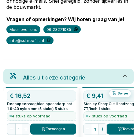
onnodige e-mails. Snel geregeld, zonder tijdverlies in
de bouwmarkt.
Vragen of opmerkingen? Wij horen graag van je!
Meer over ons
06 23271085
info@schroef-it.nl
Alles uit deze categorie
Swipe
€
16,52
€
9,41
Decoupeerzaagblad spaanderplaat
Stanley SharpCut Handzaag 
1.9-40 nylon mm (5 stuks)
5
stuks
7T/inch
1
stuks
4 stuks op voorraad
7 stuks op voorraad
1
1
Toevoegen
Toevoe