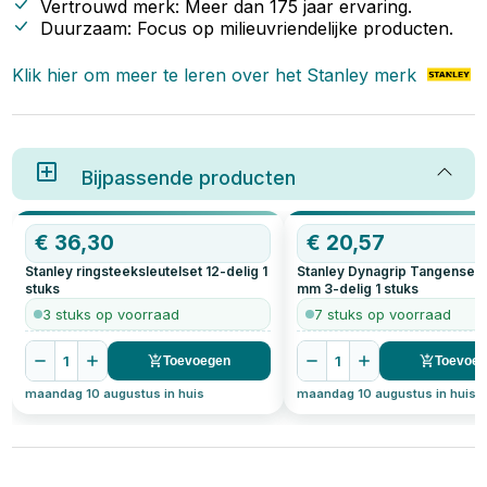
Vertrouwd merk: Meer dan 175 jaar ervaring.
Duurzaam: Focus op milieuvriendelijke producten.
Klik hier om meer te leren over het
Stanley
merk
Bijpassende producten
OP=OP
€
36,30
OP=OP
€
20,57
Stanley ringsteeksleutelset 12-delig
1
Stanley Dynagrip Tangenset 
stuks
mm 3-delig
1
stuks
3 stuks op voorraad
7 stuks op voorraad
1
1
Toevoegen
Toevoe
maandag 10 augustus in huis
maandag 10 augustus in huis