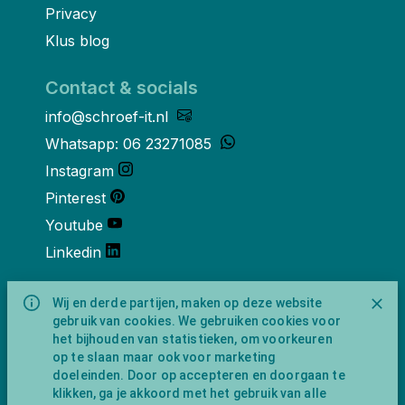
Privacy
Klus blog
Contact & socials
info@schroef-it.nl
Whatsapp: 06 23271085
Instagram
Pinterest
Youtube
Linkedin
Over ons
Wij en derde partijen, maken op deze website
gebruik van cookies. We gebruiken cookies voor
Schroef-it is een handelsnaam van
het bijhouden van statistieken, om voorkeuren
NewFeather B.V. geregisteerd onder KVK
op te slaan maar ook voor marketing
nummer 91702593 met BTW-
doeleinden. Door op accepteren en doorgaan te
identificatienummer NL865743009B01.
klikken, ga je akkoord met het gebruik van alle