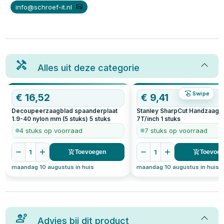
info@schroef-it.nl
Alles uit deze categorie
Swipe
€
16,52
€
9,41
Decoupeerzaagblad spaanderplaat
Stanley SharpCut Handzaag 
1.9-40 nylon mm (5 stuks)
5
stuks
7T/inch
1
stuks
4 stuks op voorraad
7 stuks op voorraad
1
1
Toevoegen
Toevoe
maandag 10 augustus in huis
maandag 10 augustus in huis
Advies bij dit product