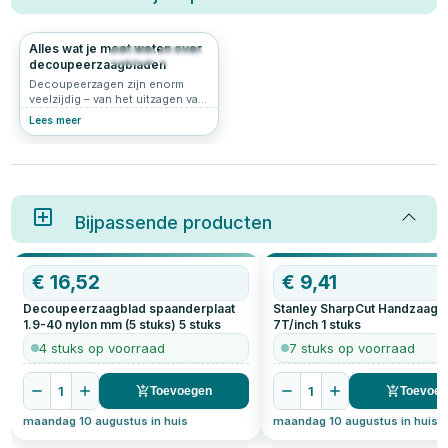
Alles wat je moet weten over
533
4.6
decoupeerzaagbladen
Decoupeerzagen zijn enorm
veelzijdig – van het uitzagen van
vormen in hout tot het netjes
Lees meer
inkorten van een metalen plaat.
Maar de zaag zelf is zo goed als
het zaagblad dat je erin stopt.
Met het juiste
decoupeerzaagblad werk je
sneller, netter én veiliger. In dit
artikel leggen we uit waar je op
Bijpassende producten
moet letten bij het kiezen van
het juiste zaagblad en welke
soorten er zijn voor
€
16,52
€
9,41
verschillende materialen.
Decoupeerzaagblad spaanderplaat
Stanley SharpCut Handzaag 
1.9-40 nylon mm (5 stuks)
5
stuks
7T/inch
1
stuks
4 stuks op voorraad
7 stuks op voorraad
1
1
Toevoegen
Toevoe
maandag 10 augustus in huis
maandag 10 augustus in huis