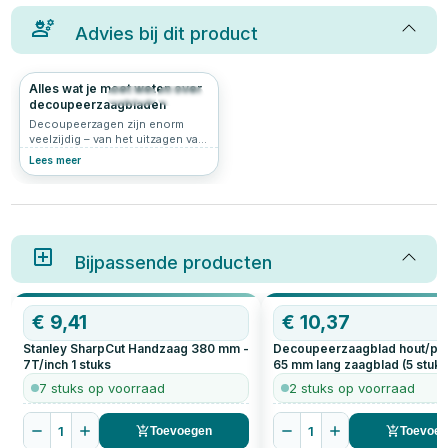
Advies bij dit product
Alles wat je moet weten over
528
4.6
decoupeerzaagbladen
Decoupeerzagen zijn enorm
veelzijdig – van het uitzagen van
vormen in hout tot het netjes
Lees meer
inkorten van een metalen plaat.
Maar de zaag zelf is zo goed als
het zaagblad dat je erin stopt.
Met het juiste
decoupeerzaagblad werk je
sneller, netter én veiliger. In dit
artikel leggen we uit waar je op
Bijpassende producten
moet letten bij het kiezen van
het juiste zaagblad en welke
soorten er zijn voor
€
9,41
€
10,37
verschillende materialen.
Stanley SharpCut Handzaag 380 mm -
Decoupeerzaagblad hout/plas
7T/inch
1
stuks
65 mm lang zaagblad (5 stuks
7 stuks op voorraad
2 stuks op voorraad
1
1
Toevoegen
Toevoe