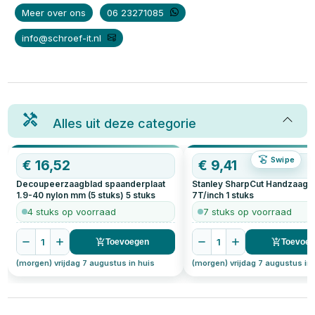
Meer over ons
06 23271085
info@schroef-it.nl
Alles uit deze categorie
Swipe
€
16,52
€
9,41
Decoupeerzaagblad spaanderplaat
Stanley SharpCut Handzaag 
1.9-40 nylon mm (5 stuks)
5
stuks
7T/inch
1
stuks
4 stuks op voorraad
7 stuks op voorraad
1
1
Toevoegen
Toevoe
(morgen) vrijdag 7 augustus in huis
(morgen) vrijdag 7 augustus in 