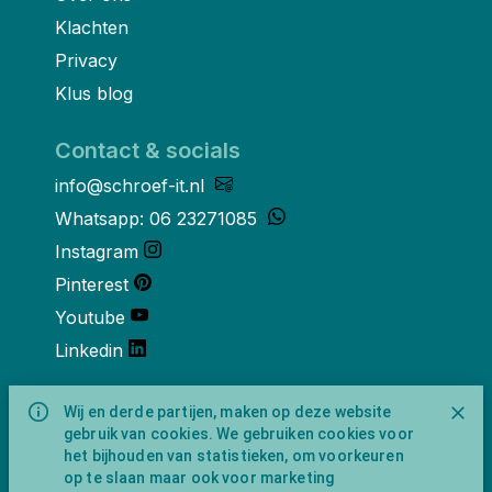
Klachten
Privacy
Klus blog
Contact & socials
info@schroef-it.nl
Whatsapp: 06 23271085
Instagram
Pinterest
Youtube
Linkedin
Over ons
Wij en derde partijen, maken op deze website
gebruik van cookies. We gebruiken cookies voor
Schroef-it is een handelsnaam van
het bijhouden van statistieken, om voorkeuren
NewFeather B.V. geregisteerd onder KVK
op te slaan maar ook voor marketing