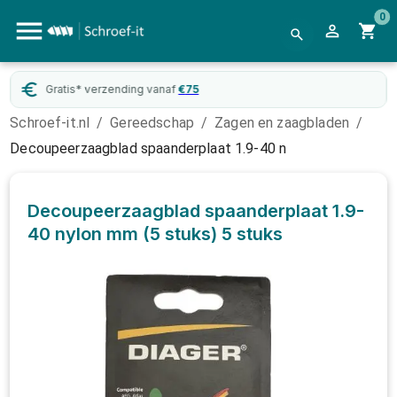
0
Gratis* verzending vanaf
€
75
Schroef-it.nl
/
Gereedschap
/
Zagen en zaagbladen
/
Decoupeerzaagblad spaanderplaat 1.9-40 n
Decoupeerzaagblad spaanderplaat 1.9-
40 nylon mm (5 stuks)
5 stuks