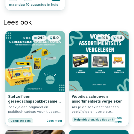
maandag 10 augustus in huis
Lees ook
244
5.0
196
4.8
Stel zelf een
Woodies schroeven
gereedschapspakket samen
assortimentsets vergeleken
– hét ideale klus cadeau
Zoek je een origineel én
Als je op zoek bent naar een
praktisch cadeau voor klussers?
veelzijdige en complete
Bijvoorbeeld voor iemand die op
schroevenset, dan zijn de
Lees
Hulpmiddelen, klus tips en keuzehulp
zichzelf gaat wonen, een vriend
assortimentsets van Woodies
Lees meer
Complete sets
meer
die graag wil leren klussen of
een uitstekende keuze. In dit
een handig familielid zonder
artikel vergelijken we drie
goede basis set? Dan is dit zelf
populaire sets: de Woodies