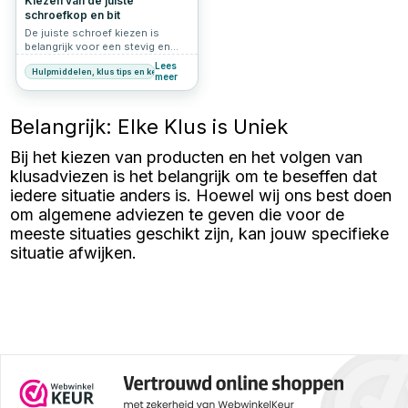
Kiezen van de juiste
schroefkop en bit
De juiste schroef kiezen is
belangrijk voor een stevig en
esthetisch verantwoord
Lees
Hulpmiddelen, klus tips en keuzehulp
resultaat, maar net zo belangrijk
meer
is de keuze voor de schroefkop
en de aansluiting. Beide bepalen
niet alleen hoe de schroef
Belangrijk: Elke Klus is Uniek
eruitziet, maar ook hoe goed
deze functioneert bij
Bij het kiezen van producten en het volgen van
verschillende materialen en
toepassingen. In dit artikel
klusadviezen is het belangrijk om te beseffen dat
bespreken we de verschillende
iedere situatie anders is. Hoewel wij ons best doen
schroefkoppen én de
aansluitingen die je kunt
om algemene adviezen te geven die voor de
tegenkomen, zodat je voor elke
meeste situaties geschikt zijn, kan jouw specifieke
klus de juiste keuze maakt.
situatie afwijken.