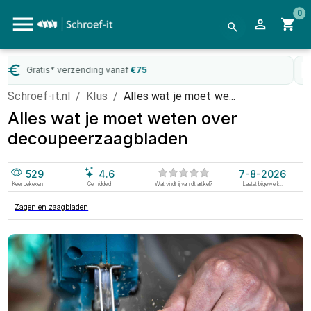
0
WebwinkelKeur
gecertificeerd
Schroef-it.nl
/
Klus
/
Alles wat je moet we...
Alles wat je moet weten over
decoupeerzaagbladen
529
4.6
7-8-2026
Keer bekeken
Gemiddeld
Wat vindt jij van dit artikel?
Laatst bijgewerkt:
Zagen en zaagbladen