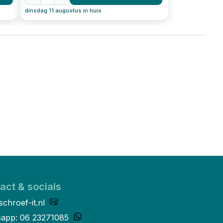
dinsdag 11 augustus in huis
act & socials
schroef-it.nl
app: 06 23271085