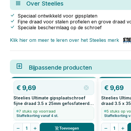
Over
Steelies
Speciaal ontwikkeld voor gipsplaten
Fijne draad voor stalen profielen en grove draad v
Speciale beschermlaag op de schroef
Klik hier om meer te leren over het
Steelies
merk
Bijpassende producten
€
9,69
€
9,69
Steelies Ultimate gipsplaatschroef
Steelies Ultim
fijne draad 3.5 x 25mm gefosfateerd
draad 3.5 x 3
1000
stuks
stuks
7 stuks op voorraad
5 stuks op v
Staffelkorting vanaf 4 st.
Staffelkorting v
1
1
Toevoegen