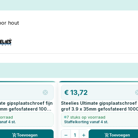
oor hout
€
13,72
ate gipsplaatschroef fijn
Steelies Ultimate gipsplaatschroef
5mm gefosfateerd
1000
grof 3.9 x 35mm gefosfateerd
100
stuks
oorraad
7 stuks op voorraad
anaf 4 st.
Staffelkorting vanaf 4 st.
1
Toevoegen
Toevoegen