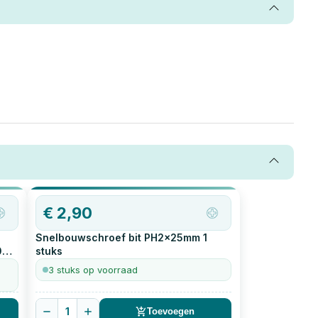
OP=OP
€
2,90
Snelbouwschroef bit PH2x25mm
1
0
stuks
3 stuks op voorraad
1
Toevoegen