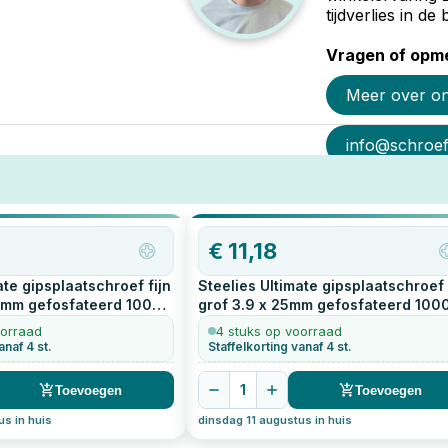
tijdverlies in d
Vragen of opme
Meer over o
info@schroef-
€
11,18
ate gipsplaatschroef fijn
Steelies Ultimate gipsplaatschroef
5mm gefosfateerd
1000
grof 3.9 x 25mm gefosfateerd
100
stuks
oorraad
4 stuks op voorraad
anaf 4 st.
Staffelkorting vanaf 4 st.
1
Toevoegen
Toevoegen
us in huis
dinsdag 11 augustus in huis