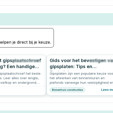
elpen je direct bij je keuze.
 gipsplaatschroef
Gids voor het bevestigen v
1228
4.9
939
4.
ig? Een handige
gipsplaten: Tips en
Technieken
ipsplaatschroef het beste
Gipsplaten zijn een populaire keuze voo
s. Leer alles over lengte,
het afwerken van binnenmuren en
roefkop en ondergrond.
plafonds vanwege hun veelzijdigheid e
n Schroef-it!
eenvoudige installatie. Hier een kort
Lees m
Binnenhuis constructies
overzicht van hoe je gipsplaten kunt
bevestigen.