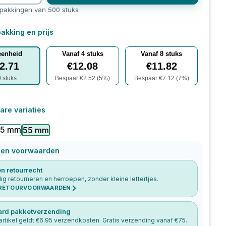
rpakkingen van 500 stuks
akking en prijs
eenheid
Vanaf
4
stuks
Vanaf
8
stuks
2.71
€
12.08
€
11.82
0
stuks
Bespaar €
2.52
(
5
%)
Bespaar €
7.12
(
7
%)
are variaties
35 mm
55 mm
 en voorwaarden
n retourrecht
g retourneren en herroepen, zonder kleine lettertjes.
 RETOURVOORWAARDEN
ard pakketverzending
artikel geldt €
6.95
verzendkosten. Gratis verzending vanaf €
75
.