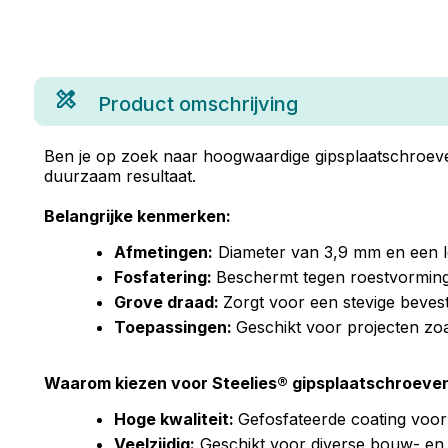
Product omschrijving
Ben je op zoek naar hoogwaardige gipsplaatschroeven
duurzaam resultaat.
Belangrijke kenmerken:
Afmetingen:
Diameter van 3,9 mm en een le
Fosfatering:
Beschermt tegen roestvorming,
Grove draad:
Zorgt voor een stevige beves
Toepassingen:
Geschikt voor projecten zo
Waarom kiezen voor Steelies® gipsplaatschroeve
Hoge kwaliteit:
Gefosfateerde coating voor
Veelzijdig:
Geschikt voor diverse bouw- en 