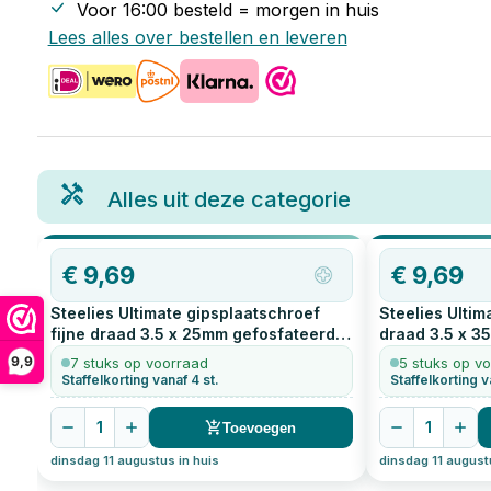
Voor 16:00 besteld = morgen in huis
Lees alles over bestellen en leveren
Alles uit deze categorie
€
9,69
€
9,69
Steelies Ultimate gipsplaatschroef
Steelies Ultim
fijne draad 3.5 x 25mm gefosfateerd
draad 3.5 x 3
1000
stuks
stuks
9,9
7 stuks op voorraad
5 stuks op v
Staffelkorting vanaf 4 st.
Staffelkorting v
1
1
Toevoegen
dinsdag 11 augustus in huis
dinsdag 11 august