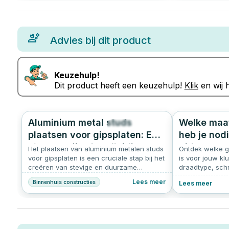
Advies bij dit product
Keuzehulp!
Dit product heeft een keuzehulp!
Klik
en wij h
Aluminium metal studs
Welke maat
263
4.9
plaatsen voor gipsplaten: Een
heb je nod
stapsgewijze handleiding
gids
Het plaatsen van aluminium metalen studs
Ontdek welke g
voor gipsplaten is een cruciale stap bij het
is voor jouw klu
creëren van stevige en duurzame
draadtype, sch
binnenmuren en plafonds. Het proces
Handige tips va
Lees meer
Binnenhuis constructies
Lees meer
vereist precisie en zorgvuldige planning
om ervoor te zorgen dat de constructie
solide en veilig is.