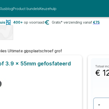
Klusblog
Product bundels
Keuzehulp
uis
400+
op voorraad
Gratis* verzending vanaf
€
75
lies Ultimate gipsplaatschroef grof
rof 3.9 x 55mm gefosfateerd
Totaal inc
€
1
-