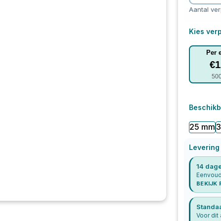
Aantal ve
Kies verp
Per 
€
1
50
Beschikb
25 mm
Levering
14 dage
Eenvoudi
BEKIJK
Standa
Voor dit 