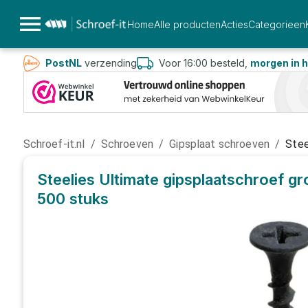
Home
Alle producten
Acties
Categorieen
PostNL
verzending
Voor 16:00 besteld,
morgen in h
Schroef-it.nl
/
Schroeven
/
Gipsplaat schroeven
/
Stee
Steelies Ultimate gipsplaatschroef g
500 stuks