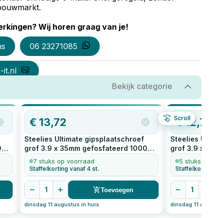
e bouwmarkt.
rkingen? Wij horen graag van je!
ns
06 23271085
it.nl
Bekijk categorie
Scroll
€
13,72
€
12,71
Steelies Ultimate gipsplaatschroef
Steelies Ulti
0
grof 3.9 x 35mm gefosfateerd
1000
grof 3.9 x 5
stuks
stuks
7 stuks op voorraad
5 stuks op v
Staffelkorting vanaf 4 st.
Staffelkorting 
1
1
Toevoegen
dinsdag 11 augustus in huis
dinsdag 11 august