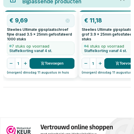
Bijpassende producten
€
9,69
€
11,18
Steelies Ultimate gipsplaatschroef
Steelies Ultimate gipsplaats
fijne draad 3.5 x 25mm gefosfateerd
grof 3.9 x 25mm gefosfateer
1000
stuks
stuks
7 stuks op voorraad
4 stuks op voorraad
Staffelkorting vanaf 4 st.
Staffelkorting vanaf 4 st.
1
1
Toevoegen
Toevoe
(morgen) dinsdag 11 augustus in huis
(morgen) dinsdag 11 augustus i