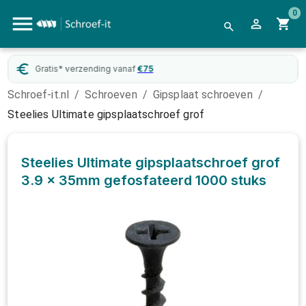
0
atis* verzending vanaf
€
75
Webw
Schroef-it.nl
/
Schroeven
/
Gipsplaat schroeven
/
Steelies Ultimate gipsplaatschroef grof
Steelies Ultimate gipsplaatschroef grof
3.9 x 35mm gefosfateerd
1000 stuks