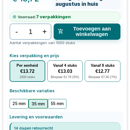
augustus in huis
7
verpakkingen
Voorraad:
Toevoegen aan
-
+
winkelwagen
Aantal verpakkingen van 1000 stuks
Kies verpakking en prijs
Per eenheid
Vanaf
4
stuks
Vanaf
8
stuks
€
13.72
€
13.03
€
12.77
1000
stuks
Bespaar €
2.76
(
5
%)
Bespaar €
7.60
(
7
%)
Beschikbare variaties
25 mm
55 mm
35 mm
Levering en voorwaarden
14 dagen retourrecht