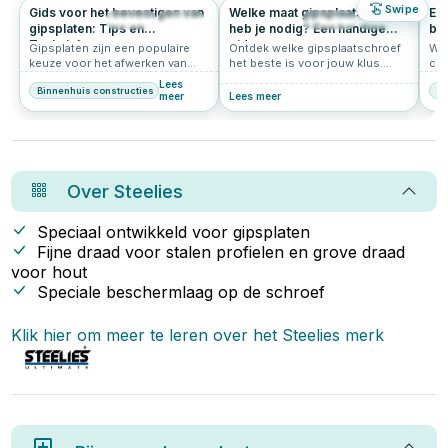
Swipe
Gids voor het bevestigen van
Welke maat gipsplaatschroef
Een
940
4.9
1229
4.9
gipsplaten: Tips en
heb je nodig? Een handige
bo
Technieken
gids
gip
Gipsplaten zijn een populaire
Ontdek welke gipsplaatschroef
Wil
keuze voor het afwerken van
het beste is voor jouw klus.
cre
binnenmuren en plafonds
Leer alles over lengte,
een
Lees
Binnenhuis constructies
Bi
vanwege hun veelzijdigheid en
draadtype, schroefkop en
mak
meer
Lees meer
eenvoudige installatie. Hier een
ondergrond. Handige tips van
op 
kort overzicht van hoe je
Schroef-it!
kam
gipsplaten kunt bevestigen.
Over
Steelies
Speciaal ontwikkeld voor gipsplaten
Fijne draad voor stalen profielen en grove draad
voor hout
Speciale beschermlaag op de schroef
Klik hier om meer te leren over het
Steelies
merk