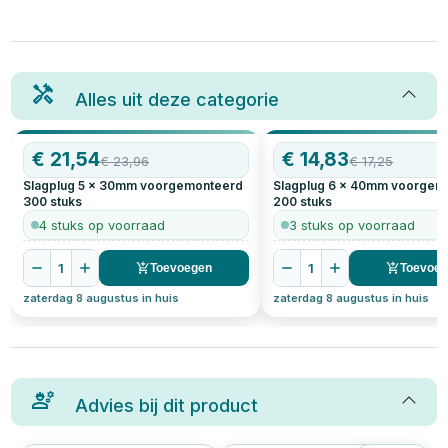
Alles uit deze categorie
AANBIEDING
€
21,54
AANBIEDING
€
14,83
€
23,96
€
17,25
Slagplug 5 x 30mm voorgemonteerd
Slagplug 6 x 40mm voorgem
300
stuks
200
stuks
4 stuks op voorraad
3 stuks op voorraad
1
1
Toevoegen
Toevoe
zaterdag 8 augustus in huis
zaterdag 8 augustus in huis
Advies bij dit product