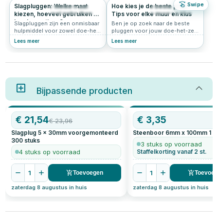
Swipe
Slagpluggen: Welke maat
Hoe kies je de beste plug?
2672
1.0
592
4.7
kiezen, hoeveel gebruiken en
Tips voor elke muur en klus
hoe bevestigen?
Slagpluggen zijn een onmisbaar
Ben je op zoek naar de beste
hulpmiddel voor zowel doe-het-
pluggen voor jouw doe-het-zelf
zelvers als professionals. In dit
project? Het kiezen van de juiste
Lees meer
Lees meer
artikel bespreken we hoe je
plug is essentieel voor een
slagpluggen gebruikt, welke
veilige en stevige bevestiging.
maat je nodig hebt, de juiste
Het gebruik van de juiste plug
afstand tussen slagpluggen, en
voorkomt dat je muur
of je beter kunt kiezen voor
beschadigd raakt en zorgt
slagpluggen of gewone
ervoor dat het object stevig
pluggen.
Bijpassende producten
blijft hangen. Of je nu iets aan
een holle wand, bakstenen muur
of betonnen wand wilt
ophangen, de diverse soorten
AANBIEDING
€
21,54
€
3,35
pluggen zorgen er voor dat jouw
€
23,96
project stevig kan worden
Slagplug 5 x 30mm voorgemonteerd
Steenboor 6mm x 100mm
1
s
bevestigd. Denk hierbij aan
300
stuks
universele pluggen,
3 stuks op voorraad
expansiepluggen,
4 stuks op voorraad
Staffelkorting vanaf 2 st.
hollewandpluggen, keilbouten
en slagpluggen.
1
1
Toevoegen
Toevoe
zaterdag 8 augustus in huis
zaterdag 8 augustus in huis