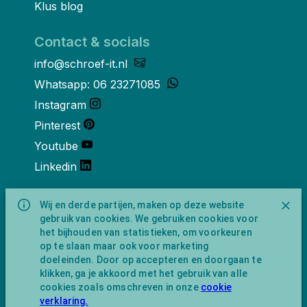
Klus blog
Contact & socials
info@schroef-it.nl
Whatsapp: 06 23271085
Instagram
Pinterest
Youtube
Linkedin
Over ons
Wij en derde partijen, maken op deze website
gebruik van cookies. We gebruiken cookies voor
Schroef-it is een handelsnaam van
het bijhouden van statistieken, om voorkeuren
NewFeather B.V. geregisteerd onder KVK
op te slaan maar ook voor marketing
nummer 91702593 met BTW-
doeleinden. Door op accepteren en doorgaan te
identificatienummer NL865743009B01.
klikken, ga je akkoord met het gebruik van alle
Postadres Amsterdamseweg 91 1422 AC
cookies zoals omschreven in onze
cookie
Uithoorn (geen bezoekadres).
verklaring.