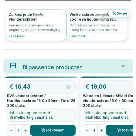
Swipe
Zo kies je de beste
Welke schroeven gebruik je
206
5.0
46
0.0
vlonderschroef
voor een houten tuintrap
buiten?
Een mooie, stevige vlonder
Ontdek welke schroeven je
begint bij de juiste bevestiging.
nodig hebt voor een houten
De juiste vlonderschroef
tuintrap buiten. RVS en
Lees meer
Lees meer
voorkomt scheuren, zorgt voor
Woodies® Ultimate Shield voor
een strakke afwerking en
een stevige en duurzame trap.
verlengt de levensduur van je
terras. Hieronder lees je waar je
op moet letten:
Bijpassende producten
€
16,43
€
19,00
RVS vlonderschroef /
Woodies Ultimate Shield Out
Hardhoutschroef 5.0 x 50mm Torx-25
vlonderschroef 5.0 x 60mm 
200
stuks
200
stuks
4 stuks op voorraad
8 stuks op voorraad
Staffelkorting vanaf 2 st.
Staffelkorting vanaf 6 st.
1
1
Toevoegen
Toevoe