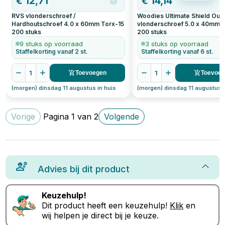
€
12,71
€
14,14
RVS vlonderschroef /
Woodies Ultimate Shield Out
Hardhoutschroef 4.0 x 60mm Torx-15
vlonderschroef 5.0 x 40mm 
200
stuks
200
stuks
9 stuks op voorraad
3 stuks op voorraad
Staffelkorting vanaf 2 st.
Staffelkorting vanaf 6 st.
1
1
Toevoegen
Toevoe
(morgen) dinsdag 11 augustus in huis
(morgen) dinsdag 11 augustus i
Vorige
Pagina
1
van
2
Volgende
Advies bij dit product
Keuzehulp!
Dit product heeft een keuzehulp!
Klik
en
wij helpen je direct bij je keuze.