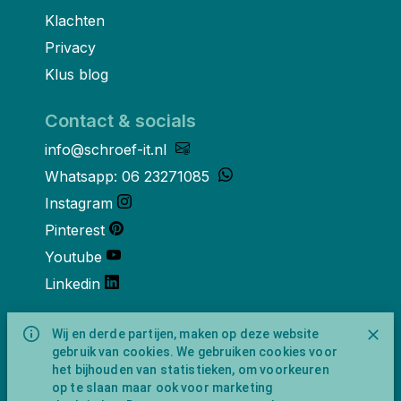
Klachten
Privacy
Klus blog
Contact & socials
info@schroef-it.nl
Whatsapp: 06 23271085
Instagram
Pinterest
Youtube
Linkedin
Over ons
Wij en derde partijen, maken op deze website
gebruik van cookies. We gebruiken cookies voor
Schroef-it is een handelsnaam van
het bijhouden van statistieken, om voorkeuren
NewFeather B.V. geregisteerd onder KVK
op te slaan maar ook voor marketing
nummer 91702593 met BTW-