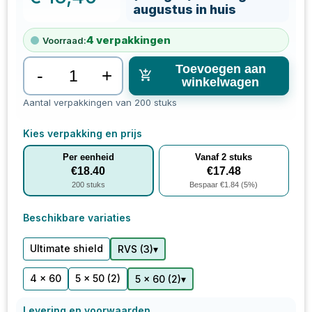
augustus in huis
4
verpakkingen
Voorraad:
Toevoegen aan
-
+
winkelwagen
Aantal verpakkingen van 200 stuks
Kies verpakking en prijs
Per eenheid
Vanaf
2
stuks
€
18.40
€
17.48
200
stuks
Bespaar €
1.84
(
5
%)
Beschikbare variaties
Ultimate shield
▾
RVS
(
3
)
4 x 60
5 x 50
(2)
▾
5 x 60
(
2
)
Levering en voorwaarden