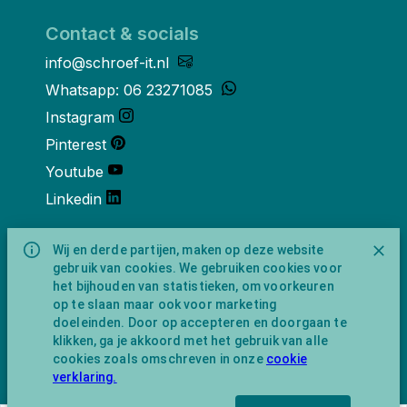
Contact & socials
info@schroef-it.nl
Whatsapp: 06 23271085
Instagram
Pinterest
Youtube
Linkedin
Over ons
Wij en derde partijen, maken op deze website
gebruik van cookies. We gebruiken cookies voor
Schroef-it is een handelsnaam van
het bijhouden van statistieken, om voorkeuren
NewFeather B.V. geregisteerd onder KVK
op te slaan maar ook voor marketing
nummer 91702593 met BTW-
doeleinden. Door op accepteren en doorgaan te
identificatienummer NL865743009B01.
klikken, ga je akkoord met het gebruik van alle
Postadres Amsterdamseweg 91 1422 AC
cookies zoals omschreven in onze
cookie
Uithoorn (geen bezoekadres).
verklaring.