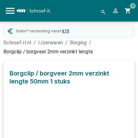
0
Gratis* verzending vanaf
€
75
Schroef-it.nl
/
IJzerwaren
/
Borging
/
Borgclip / borgveer 2mm verzinkt lengte
Borgclip / borgveer 2mm verzinkt
lengte 50mm
1 stuks