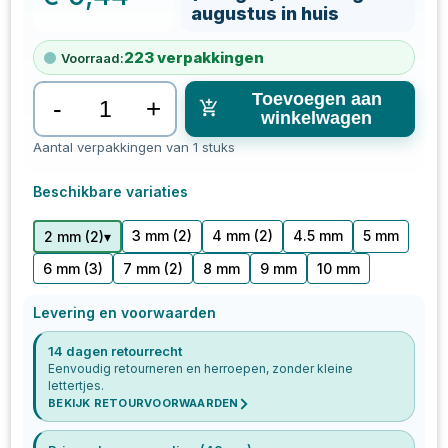
augustus in huis
223
verpakkingen
Voorraad:
Toevoegen aan
-
+
winkelwagen
Aantal verpakkingen van 1 stuks
Beschikbare variaties
3 mm
(2)
4 mm
(2)
4.5 mm
5 mm
▾
2 mm
(
2
)
6 mm
(3)
7 mm
(2)
8 mm
9 mm
10 mm
Levering en voorwaarden
14 dagen retourrecht
Eenvoudig retourneren en herroepen, zonder kleine
lettertjes.
BEKIJK RETOURVOORWAARDEN