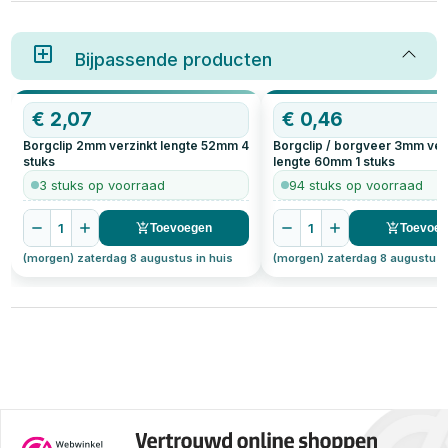
pen/gatverbindingen stevig op
hun plek blijven. Ze worden veel
gebruikt in de bouw, transport,
industrie én door handige doe-
Bijpassende producten
het-zelvers. Een borgclip
voorkomt dat onderdelen
losraken door trillingen of
OP=OP
€
2,07
€
0,46
beweging – zonder dat je extra
gereedschap nodig hebt.
Borgclip 2mm verzinkt lengte 52mm
4
Borgclip / borgveer 3mm ver
stuks
lengte 60mm
1
stuks
3 stuks op voorraad
94 stuks op voorraad
1
1
Toevoegen
Toevoe
(morgen) zaterdag 8 augustus in huis
(morgen) zaterdag 8 augustus 