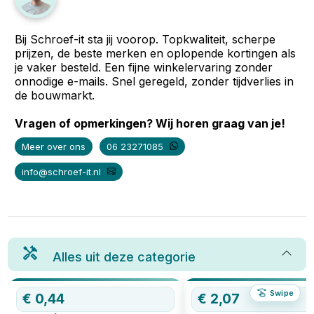
Bij Schroef-it sta jij voorop. Topkwaliteit, scherpe
prijzen, de beste merken en oplopende kortingen als
je vaker besteld. Een fijne winkelervaring zonder
onnodige e-mails. Snel geregeld, zonder tijdverlies in
de bouwmarkt.
Vragen of opmerkingen? Wij horen graag van je!
Meer over ons
06 23271085
info@schroef-it.nl
Alles uit deze categorie
Swipe
€
0,44
OP=OP
€
2,07