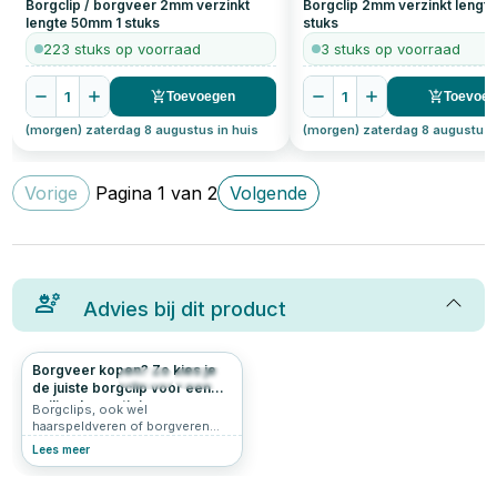
Borgclip / borgveer 2mm verzinkt
Borgclip 2mm verzinkt leng
lengte 50mm
1
stuks
stuks
223 stuks op voorraad
3 stuks op voorraad
1
1
Toevoegen
Toevoe
(morgen) zaterdag 8 augustus in huis
(morgen) zaterdag 8 augustus 
Vorige
Pagina
1
van
2
Volgende
Advies bij dit product
Borgveer kopen? Zo kies je
340
4.7
de juiste borgclip voor een
veilige bevestiging
Borgclips, ook wel
haarspeldveren of borgveren
genoemd, zijn kleine maar
Lees meer
essentiële
bevestigingsmiddelen die
ervoor zorgen dat