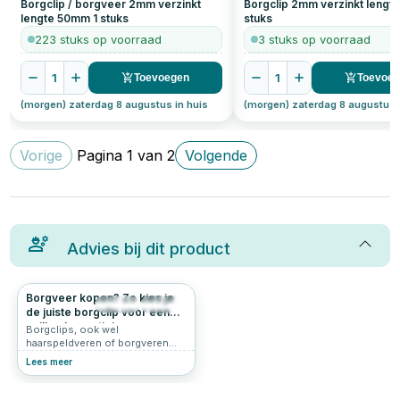
Borgclip / borgveer 2mm verzinkt
Borgclip 2mm verzinkt leng
lengte 50mm
1
stuks
stuks
223 stuks op voorraad
3 stuks op voorraad
1
1
Toevoegen
Toevoe
(morgen) zaterdag 8 augustus in huis
(morgen) zaterdag 8 augustus 
Vorige
Pagina
1
van
2
Volgende
Advies bij dit product
Borgveer kopen? Zo kies je
340
4.7
de juiste borgclip voor een
veilige bevestiging
Borgclips, ook wel
haarspeldveren of borgveren
genoemd, zijn kleine maar
Lees meer
essentiële
bevestigingsmiddelen die
ervoor zorgen dat