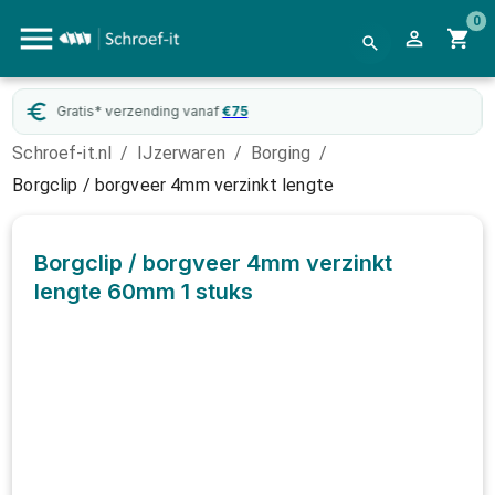
0
Gratis* verzending vanaf
€
75
Schroef-it.nl
/
IJzerwaren
/
Borging
/
Borgclip / borgveer 4mm verzinkt lengte
Borgclip / borgveer 4mm verzinkt
lengte 60mm
1 stuks