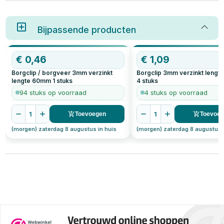
pen/gatverbindingen stevig op
hun plek blijven. Ze worden veel
gebruikt in de bouw, transport,
industrie én door handige doe-
Bijpassende producten
het-zelvers. Een borgclip
voorkomt dat onderdelen
losraken door trillingen of
€
0,46
OP=OP
€
1,09
beweging – zonder dat je extra
gereedschap nodig hebt.
Borgclip / borgveer 3mm verzinkt
Borgclip 3mm verzinkt leng
lengte 60mm
1
stuks
4
stuks
94 stuks op voorraad
4 stuks op voorraad
1
1
Toevoegen
Toevoe
(morgen) zaterdag 8 augustus in huis
(morgen) zaterdag 8 augustus 