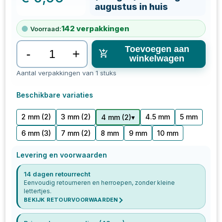
augustus in huis
142
verpakkingen
Voorraad:
Toevoegen aan
-
+
winkelwagen
Aantal verpakkingen van 1 stuks
Beschikbare variaties
2 mm
(2)
3 mm
(2)
4.5 mm
5 mm
▾
4 mm
(
2
)
6 mm
(3)
7 mm
(2)
8 mm
9 mm
10 mm
Levering en voorwaarden
14 dagen retourrecht
Eenvoudig retourneren en herroepen, zonder kleine
lettertjes.
BEKIJK RETOURVOORWAARDEN