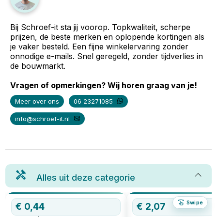
Bij Schroef-it sta jij voorop. Topkwaliteit, scherpe
prijzen, de beste merken en oplopende kortingen als
je vaker besteld. Een fijne winkelervaring zonder
onnodige e-mails. Snel geregeld, zonder tijdverlies in
de bouwmarkt.
Vragen of opmerkingen? Wij horen graag van je!
Meer over ons
06 23271085
info@schroef-it.nl
Alles uit deze categorie
Swipe
€
0,44
OP=OP
€
2,07