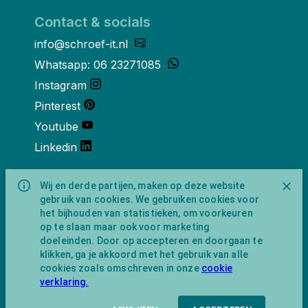
Contact & socials
info@schroef-it.nl
Whatsapp: 06 23271085
Instagram
Pinterest
Youtube
Linkedin
Over ons
Wij en derde partijen, maken op deze website
gebruik van cookies. We gebruiken cookies voor
Schroef-it is een handelsnaam van
het bijhouden van statistieken, om voorkeuren
NewFeather B.V. geregisteerd onder KVK
op te slaan maar ook voor marketing
nummer 91702593 met BTW-
doeleinden. Door op accepteren en doorgaan te
identificatienummer NL865743009B01.
klikken, ga je akkoord met het gebruik van alle
Postadres Amsterdamseweg 91 1422 AC
cookies zoals omschreven in onze
cookie
Uithoorn (geen bezoekadres).
verklaring.