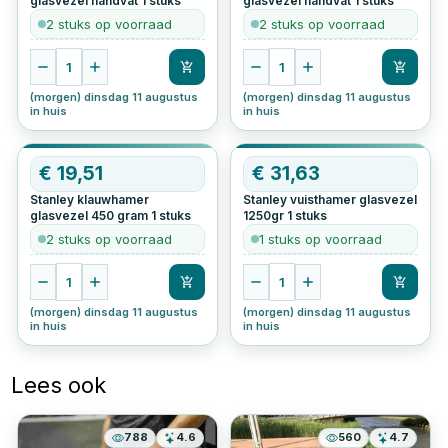
glasvezel handvat
1
stuks
glasvezel handvat
1
stuks
2 stuks op voorraad
2 stuks op voorraad
1
1
(morgen) dinsdag 11 augustus
(morgen) dinsdag 11 augustus
in huis
in huis
€
19,51
€
31,63
Stanley klauwhamer
Stanley vuisthamer glasvezel
glasvezel 450 gram
1
stuks
1250gr
1
stuks
2 stuks op voorraad
1 stuks op voorraad
1
1
(morgen) dinsdag 11 augustus
(morgen) dinsdag 11 augustus
in huis
in huis
Lees ook
788
4.6
560
4.7