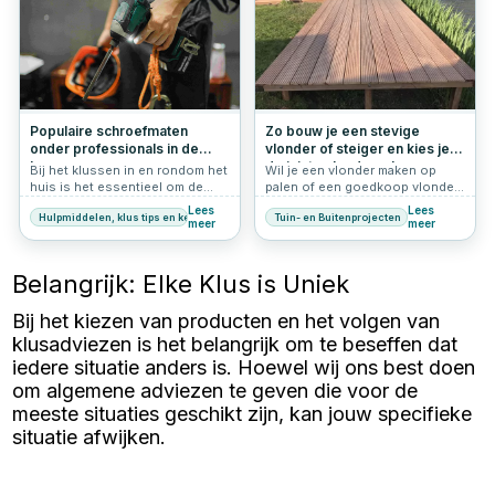
Populaire schroefmaten
Zo bouw je een stevige
onder professionals in de
vlonder of steiger en kies je
bouw
de juiste vlonderschroeven
Bij het klussen in en rondom het
Wil je een vlonder maken op
huis is het essentieel om de
palen of een goedkoop vlonder
juiste schroefmaten op
maken voor je tuin? Dan is het
Lees
Lees
Hulpmiddelen, klus tips en keuzehulp
Tuin- en Buitenprojecten
voorraad te hebben. Of je nu
belangrijk om de juiste aanpak
meer
meer
meubels in elkaar zet,
en materialen te kiezen. Een
wandplanken bevestigt of
vlonder in de tuin of een terras
andere projecten aanpakt, het
van hout aanleggen biedt niet
Belangrijk: Elke Klus is Uniek
hebben van de juiste schroeven
alleen een stijlvolle uitstraling,
kan het verschil maken. Hier zijn
maar ook extra gebruiksruimte.
Bij het kiezen van producten en het volgen van
de vier meest gebruikte
Omdat vlonders en steigers
schroefmaten die je altijd klaar
continu worden blootgesteld
klusadviezen is het belangrijk om te beseffen dat
moet hebben liggen:
aan weersinvloeden, zijn
iedere situatie anders is. Hoewel wij ons best doen
roestvrije schroeven essentieel
voor een lange levensduur. In dit
om algemene adviezen te geven die voor de
artikel ontdek je hoe je
meeste situaties geschikt zijn, kan jouw specifieke
eenvoudig een vlonder in je tuin
situatie afwijken.
maakt en wat je nodig hebt om
jouw project tot een succes te
maken.