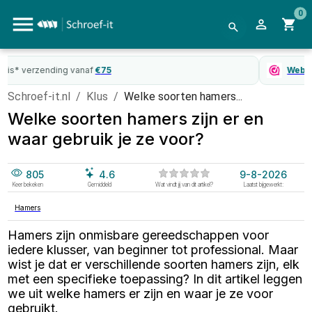
0
WebwinkelKeur
gecertificeerd
Schroef-it.nl
/
Klus
/
Welke soorten hamers...
Welke soorten hamers zijn er en
waar gebruik je ze voor?
805
4.6
9-8-2026
Keer bekeken
Gemiddeld
Wat vindt jij van dit artikel?
Laatst bijgewerkt:
Hamers
Hamers zijn onmisbare gereedschappen voor
iedere klusser, van beginner tot professional. Maar
wist je dat er verschillende soorten hamers zijn, elk
met een specifieke toepassing? In dit artikel leggen
we uit welke hamers er zijn en waar je ze voor
gebruikt.